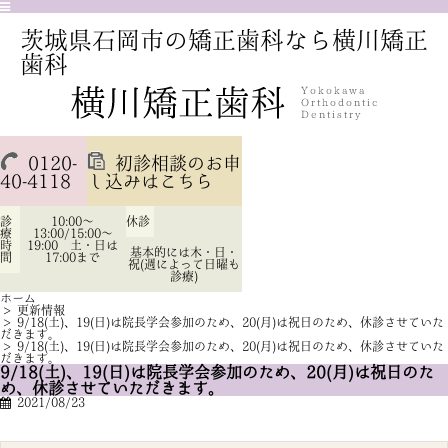
茨城県石岡市の矯正歯科なら横川矯正
歯科
0120-
初診相談のお申
40-4118
し込みはこちら
診
10:00～
休診
療
13:00/15:00～
時
19:00 土・日は
基本的には木・日・
間
17:00まで
祝(週によって日曜も
診療)
ホーム
>
更新情報
>
9/18(土)、19(日)は院長学会参加のため、20(月)は祝日のため、休診させていた
だきます。
>
9/18(土)、19(日)は院長学会参加のため、20(月)は祝日のため、休診させていた
だきます。
9/18(土)、19(日)は院長学会参加のため、20(月)は祝日のた
め、休診させていただきます。
2021/08/23