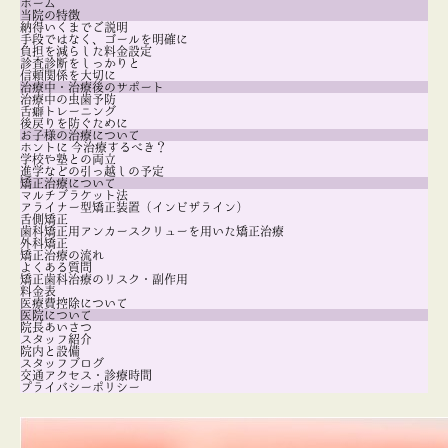
ホーム
当院の特徴
納得いくまでご説明
手段ではなく、ゴールを明確に
負担を減らした料金設定
診査診断をしっかりと
信頼関係を大切に
治療中・治療後のサポート
治療中の虫歯予防
舌癖トレーニング
後戻りを防ぐために
お子様の治療について
ホントに 今治療するべき？
学校や塾との両立
進学などの引っ越しの予定
矯正治療について
マルチブラケット法
アライナー型矯正装置（インビザライン）
舌側矯正
歯科矯正用アンカースクリューを用いた矯正治療
外科矯正
矯正治療の流れ
よくある質問
矯正歯科治療のリスク・副作用
料金表
医療費控除について
医院について
院長あいさつ
スタッフ紹介
院内と設備
スタッフブログ
交通アクセス・診療時間
プライバシーポリシー