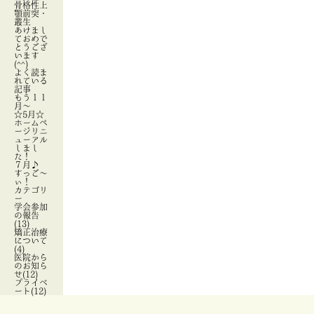
骨格性上
顎前突・
叢生
あけまし
ておめで
とうござ
います
(^^)
よく読ま
れている
記事
もう１１
月～
☆5月☆
ホームペ
ージリニ
ューアル
しまし
た！
７月♪
すっご～
ぃ！
カテゴリ
ー
学会参加
の報告
(13)
矯正治療
について
(4)
医院から
のお知ら
せ(12)
プライベ
ート(12)