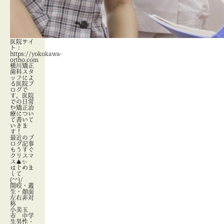
医院サイ
ト：
https://yokokawa-
ortho.com
横川矯正
歯科スタ
ッフによ
る医院ブ
ログで
す。医院
での日常
や矯正治
療につい
て書いて
いきま
す！
最近のブ
ログ記事
もうすぐ
クリスマ
ス🎄✨
はじめま
して
(^^)/
開咬・叢
生・顔面
左右非対
称
小美玉
市 中学
生男性・