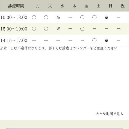
診療時間
月
火
水
木
金
土
日
祝
10:00〜13:00
◯
◯
※
ー
◯
◯
※
ー
15:00〜19:00
◯
◯
※
ー
◯
ー
ー
ー
14:15〜17:00
ー
ー
ー
ー
ー
◯
※
ー
※水・日は不定休になります。詳しくは診療日カレンダーをご確認ください
大きな地図で見る