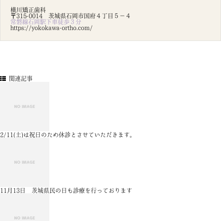
横川矯正歯科
〒315-0014 茨城県石岡市国府４丁目５－４
常磐線石岡駅下車徒歩３分
https://yokokawa-ortho.com/
関連記事
2/11(土)は祝日のため休診とさせていただきます。
11月13日 茨城県民の日も診療を行っております