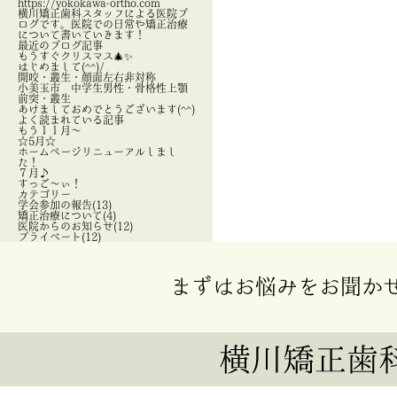
https://yokokawa-ortho.com
横川矯正歯科スタッフによる医院ブ
ログです。医院での日常や矯正治療
について書いていきます！
最近のブログ記事
もうすぐクリスマス🎄✨
はじめまして(^^)/
開咬・叢生・顔面左右非対称
小美玉市 中学生男性・骨格性上顎
前突・叢生
あけましておめでとうございます(^^)
よく読まれている記事
もう１１月～
☆5月☆
ホームページリニューアルしまし
た！
７月♪
すっご～ぃ！
カテゴリー
学会参加の報告(13)
矯正治療について(4)
医院からのお知らせ(12)
プライベート(12)
まずはお悩みをお聞か