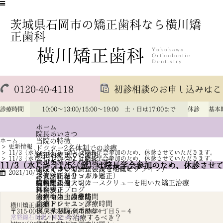
茨城県石岡市の矯正歯科なら横川矯
正歯科
0120-40-4118
初診相談のお申し込みはこ
診療時間
10:00～13:00/15:00～19:00 土・日は17:00まで
休診
基本
ホーム
院長あいさつ
ホーム
当院の特徴
>
更新情報
ドクター2名体制での診療
>
11/3（水）～ 11/5（金）は院長学会参加のため、休診させていただきます。
納得いくまでご説明
矯正治療について
>
11/3（水）～ 11/5（金）は院長学会参加のため、休診させていただきます。
負担を減らした料金設定
マルチブラケット法
11/3（水）～ 11/5（金）は院長学会参加のため、休診させ
手段ではなく、ゴールを明確に
アライナー型矯正装置（インビザライン）
医院について
2021/10/19
診査診断をしっかりと
舌側矯正（リンガル矯正）
スタッフ紹介
信頼関係を大切に
歯科矯正用アンカースクリューを用いた矯正治療
院内と設備
症例集
外科矯正
スタッフブログ
料金表
治療中の虫歯予防
歯科衛生士の募集
アクセス・診療時間
舌癖トレーニング
交通アクセス・診療時間
横川矯正歯科
後戻りを防ぐために
プライバシーポリシー
〒315-0014 茨城県石岡市国府４丁目５－４
常磐線石岡駅下車徒歩３分
ホントに 今治療するべき？