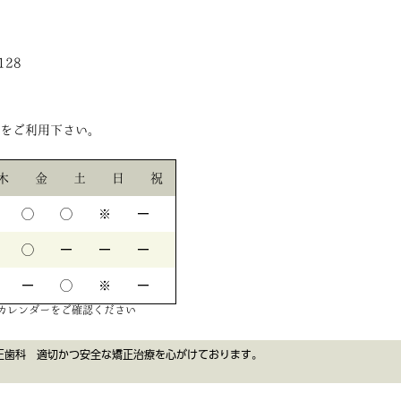
4128
をご利用下さい。
木
金
土
日
祝
◯
◯
※
ー
◯
ー
ー
ー
ー
◯
※
ー
カレンダーをご確認ください
正歯科 適切かつ安全な矯正治療を心がけております。