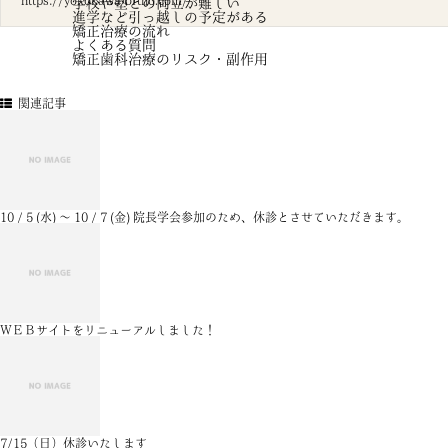
https://yokokawa-ortho.com/
学校や塾との両立が難しい
進学など引っ越しの予定がある
矯正治療の流れ
よくある質問
矯正歯科治療のリスク・副作用
関連記事
10 / 5 (水) ～ 10 / 7 (金) 院長学会参加のため、休診とさせていただきます。
ＷＥＢサイトをリニューアルしました！
7/15（日）休診いたします