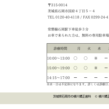
〒315-0014
茨城県石岡市国府４丁目５－４
TEL 0120-40-4118 / FAX 0299-24-
常磐線石岡駅下車徒歩３分
お車で来られた方は、無料の専用駐車場
診療時間
月
火
水
10:00〜13:00
◯
◯
※
ー
15:00〜19:00
◯
◯
※
ー
14:15〜17:00
ー
ー
ー
ー
※水・日は不定休になります。詳しくは診療日
茨城県石岡市の横川矯正歯科 © 横川矯