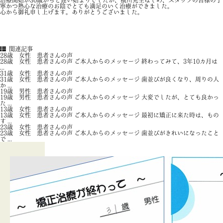
治療開始が30歳からと遅い始まりでしたが、横川先生はじめ、スタッフの皆様の丁
寧かつ熱心な治療のお陰でとても満足のいく治療ができました。
心から御礼申し上げます。ありがとうございました。
関連記事
28歳 女性 患者さんの声
28歳 女性 患者さんの声 ご本人からのメッセージ 終わってみて、3年10カ月は
...
31歳 女性 患者さんの声
31歳 女性 患者さんの声 ご本人からのメッセージ 歯並びが良くなり、周りの人
か ...
19歳 男性 患者さんの声
19歳 男性 患者さんの声 ご本人からのメッセージ 大変でしたが、とても良かっ
た ...
13歳 女性 患者さんの声
13歳 女性 患者さんの声 ご本人からのメッセージ 最初に矯正に来た時は、もの
す ...
23歳 女性 患者さんの声
23歳 女性 患者さんの声 ご本人からのメッセージ 歯並びがきれいになったこと
で ...