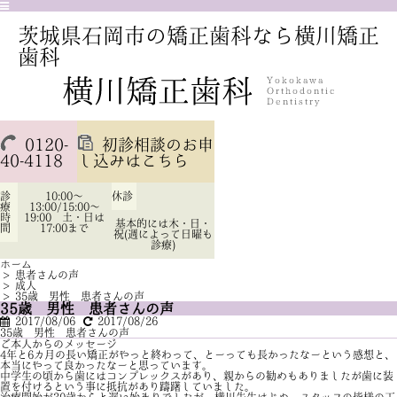
茨城県石岡市の矯正歯科なら横川矯正
歯科
0120-
初診相談のお申
40-4118
し込みはこちら
診
10:00～
休診
療
13:00/15:00～
時
19:00 土・日は
基本的には木・日・
間
17:00まで
祝(週によって日曜も
診療)
ホーム
>
患者さんの声
>
成人
>
35歳 男性 患者さんの声
35歳 男性 患者さんの声
2017/08/06
2017/08/26
35歳 男性 患者さんの声
ご本人からのメッセージ
4年と6カ月の長い矯正がやっと終わって、とーっても長かったなーという感想と、
本当にやって良かったなーと思っています。
中学生の頃から歯にはコンプレックスがあり、親からの勧めもありましたが歯に装
置を付けるという事に抵抗があり躊躇していました。