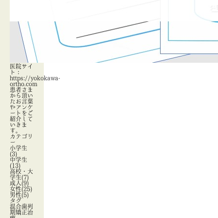
医院サイ
ト：
https://yokokawa-
ortho.com
患者さま
から頂い
たお言葉
やアンケ
ートをご
紹介して
いきま
す。
カテゴリ
ー
小学生
(3)
中学生
(13)
高校・大
学生(7)
成人(9)
女性(25)
男性(5)
タグ
混合歯列
期矯正治