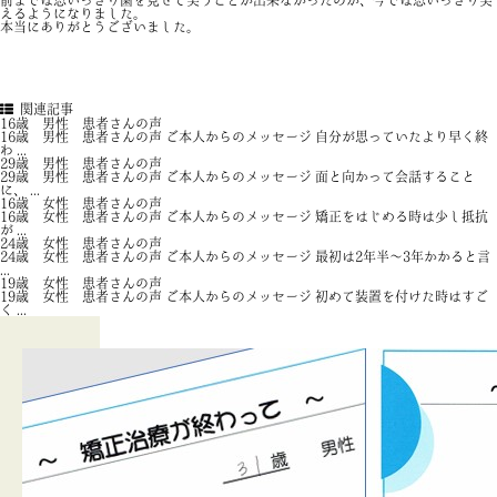
前までは思いっきり歯を見せて笑うことが出来なかったのが、今では思いっきり笑
えるようになりました。
本当にありがとうございました。
関連記事
16歳 男性 患者さんの声
16歳 男性 患者さんの声 ご本人からのメッセージ 自分が思っていたより早く終
わ ...
29歳 男性 患者さんの声
29歳 男性 患者さんの声 ご本人からのメッセージ 面と向かって会話すること
に、 ...
16歳 女性 患者さんの声
16歳 女性 患者さんの声 ご本人からのメッセージ 矯正をはじめる時は少し抵抗
が ...
24歳 女性 患者さんの声
24歳 女性 患者さんの声 ご本人からのメッセージ 最初は2年半～3年かかると言
...
19歳 女性 患者さんの声
19歳 女性 患者さんの声 ご本人からのメッセージ 初めて装置を付けた時はすご
く ...