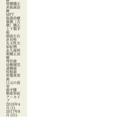
療
唇側矯正
非抜歯治
療
MFT
抜歯治療
裏側（舌
側）矯正
上下顎手
術
顔面左右
非対称
先天性欠
如症例
永久歯列
期矯正治
療
埋伏歯
幼稚園児
過剰歯
短根歯
形態異常
歯
口元の前
突
歯牙腫
顎変形症
アーカイ
ブ
2018年4
月
(1)
2017年8
月
(31)