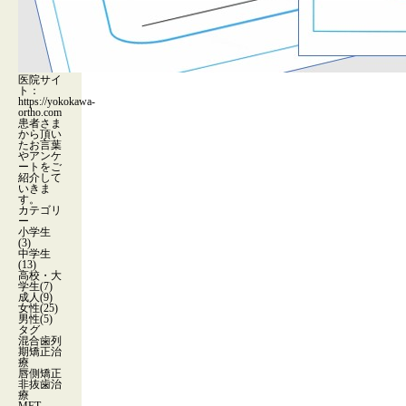
医院サイ
ト：
https://yokokawa-
ortho.com
患者さま
から頂い
たお言葉
やアンケ
ートをご
紹介して
いきま
す。
カテゴリ
ー
小学生
(3)
中学生
(13)
高校・大
学生(7)
成人(9)
女性(25)
男性(5)
タグ
混合歯列
期矯正治
療
唇側矯正
非抜歯治
療