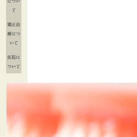
につい
て
矯正治
療につ
いて
医院に
ついて