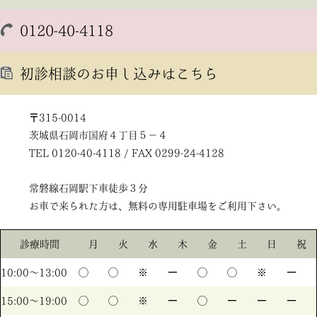
0120-40-4118
初診相談のお申し込みはこちら
〒315-0014
茨城県石岡市国府４丁目５－４
TEL 0120-40-4118 / FAX 0299-24-4128
常磐線石岡駅下車徒歩３分
お車で来られた方は、無料の専用駐車場をご利用下さい。
診療時間
月
火
水
木
金
土
日
祝
10:00〜13:00
◯
◯
※
ー
◯
◯
※
ー
15:00〜19:00
◯
◯
※
ー
◯
ー
ー
ー