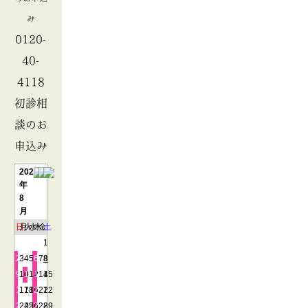
み
0120-
40-
4118
初診相
談のお
申込み
2026
年
8
月
日
月
火
水
木
金
土
1
2
3
4
5
6
7
8
9
10
11
12
13
14
15
16
17
18
19
20
21
22
23
24
25
26
27
28
29