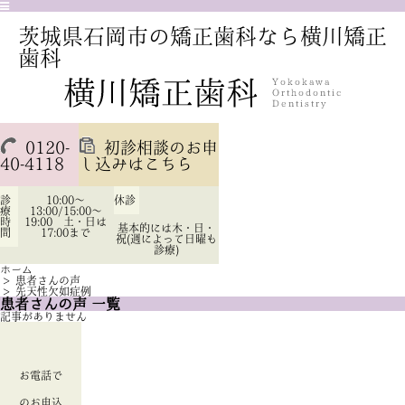
茨城県石岡市の矯正歯科なら横川矯正
歯科
0120-
初診相談のお申
40-4118
し込みはこちら
診
10:00～
休診
療
13:00/15:00～
時
19:00 土・日は
基本的には木・日・
間
17:00まで
祝(週によって日曜も
診療)
ホーム
>
患者さんの声
>
先天性欠如症例
患者さんの声 一覧
記事がありません
お電話で
のお申込