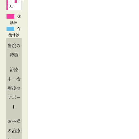
30
31
休
診日
午
後休診
当院の
特徴
治療
中・治
療後の
サポー
ト
お子様
の治療