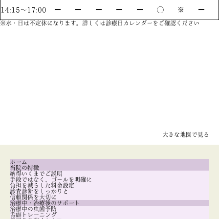
14:15〜17:00
ー
ー
ー
ー
ー
◯
※
ー
※水・日は不定休になります。詳しくは診療日カレンダーをご確認ください
大きな地図で見る
ホーム
当院の特徴
納得いくまでご説明
手段ではなく、ゴールを明確に
負担を減らした料金設定
診査診断をしっかりと
信頼関係を大切に
治療中・治療後のサポート
治療中の虫歯予防
舌癖トレーニング