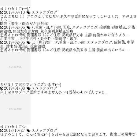
はじめまして(^^)/
2019/09/10
スタッフブログ
こんにちは！！ ブログとしてはだいぶ久々の更新になってしまいました、すみませ
んっ ...
開咬・叢生・顔面左右非対称
2019/02/05
八重歯・乱ぐい歯
,
開咬
,
スタッフブログ
,
症例集
唇側矯正
,
非抜
歯治療
,
顔面左右非対称
,
永久歯列期矯正治療
患者さまの情報 管理番号 127 ご住所 茨城県行方市 主訴 前歯がかみ合うよう ...
小美玉市 中学生男性・骨格性上顎前突・叢生
2019/02/05
上下顎前突
,
八重歯・乱ぐい歯
,
スタッフブログ
,
症例集
,
中学
生
,
男性
唇側矯正
,
抜歯治療
患者さまの情報 管理番号 124 ご住所 茨城県小美玉市 主訴 前歯が出ているの ...
あけましておめでとうございます(^^)
2019/01/08
スタッフブログ
久しぶりのブログ更新ですみません(>_<) 受付のあいぼんです!! ...
はじめまして☆
2018/10/27
スタッフブログ
はじめまして、こんにちは(^^) ６月からお世話になっております、衛生士の桜井で