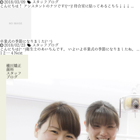
2018/03/09
スタッフブログ
こんにちは！ アシスタントのナツです!(^^)! 待合室に貼ってあるこちら↓↓↓ ...
卒業式の季節になりました(^ ^)
2018/02/23
スタッフブログ
こんにちは(^ ^)衛生士のあいちんです。 いよいよ卒業式の季節になりましたね。 ...
1
2
…
4
Next »
横川矯正
歯科
スタッフ
ブログ