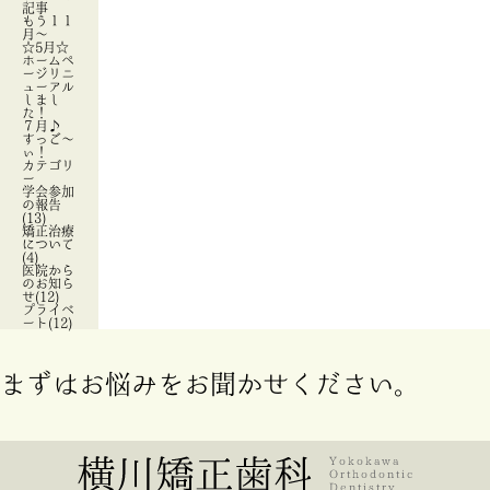
記事
もう１１
月～
☆5月☆
ホームペ
ージリニ
ューアル
しまし
た！
７月♪
すっご～
ぃ！
カテゴリ
ー
学会参加
の報告
(13)
矯正治療
について
(4)
医院から
のお知ら
せ(12)
プライベ
ート(12)
まずはお悩みをお聞かせください。