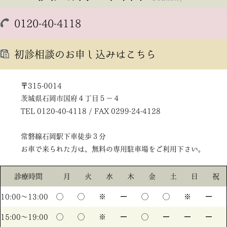
0120-40-4118
初診相談のお申し込みはこちら
〒315-0014
茨城県石岡市国府４丁目５－４
TEL 0120-40-4118 / FAX 0299-24-4128
常磐線石岡駅下車徒歩３分
お車で来られた方は、無料の専用駐車場をご利用下さい。
診療時間
月
火
水
木
金
土
日
祝
10:00〜13:00
◯
◯
※
ー
◯
◯
※
ー
15:00〜19:00
◯
◯
※
ー
◯
ー
ー
ー