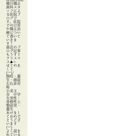
横川矯正
歯科スタ
ッフによ
る医院ブ
ログで
す。医院
での日常
や矯正治
療につい
て書いて
いきま
す！
最近のブ
ログ記事
もうすぐ
クリスマ
ス🎄✨
はじめま
して
(^^)/
開咬・叢
生・顔面
左右非対
称
小美玉
市 中学
生男性・
骨格性上
顎前突・
叢生
あけまし
ておめで
とうござ
います
(^^)
よく読ま
れている