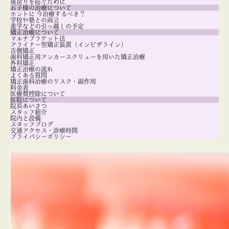
後戻りを防ぐために
お子様の治療について
ホントに 今治療するべき？
学校や塾との両立
進学などの引っ越しの予定
矯正治療について
マルチブラケット法
アライナー型矯正装置（インビザライン）
舌側矯正
歯科矯正用アンカースクリューを用いた矯正治療
外科矯正
矯正治療の流れ
よくある質問
矯正歯科治療のリスク・副作用
料金表
医療費控除について
医院について
院長あいさつ
スタッフ紹介
院内と設備
スタッフブログ
交通アクセス・診療時間
プライバシーポリシー