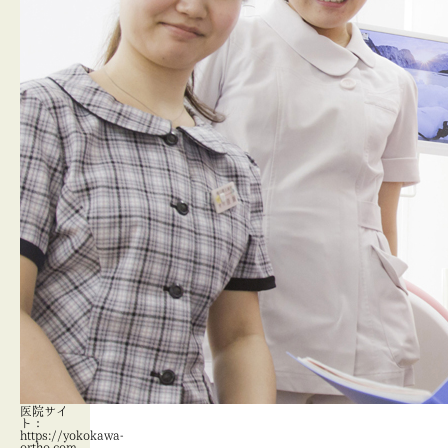
医院サイ
ト：
https://yokokawa-
ortho.com