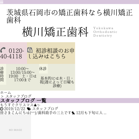
茨城県石岡市の矯正歯科なら横川矯正
歯科
0120-
初診相談のお申
40-4118
し込みはこちら
診
10:00～
休診
療
13:00/15:00～
時
19:00 土・日は
基本的には木・日・
間
17:00まで
祝(週によって日曜も
診療)
ホーム
>
スタッフブログ
スタッフブログ 一覧
もうすぐクリスマス🎄✨
2019/12/22
スタッフブログ
皆さまこんにちは(^^)/歯科助手の三上です🐤 12月も下旬に入 ...