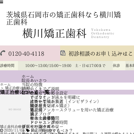
茨城県石岡市の矯正歯科なら横川矯
正歯科
0120-40-4118
初診相談のお申し込みはこ
診療時間
10:00～13:00/15:00～19:00 土・日は17:00まで
休診
基本
ホーム
院長あいさつ
ホーム
当院の特徴
>
矯正治療について
納得いくまでご説明
矯正治療について 一覧
負担を減らした料金設定
矯正治療について
手段ではなく、ゴールを明確に
マルチブラケット法
診査診断をしっかりと
アライナー型矯正装置（インビザライン）
医院について
信頼関係を大切に
舌側矯正（リンガル矯正）
スタッフ紹介
歯科矯正用アンカースクリューを用いた矯正治療
院内と設備
症例集
外科矯正
スタッフブログ
料金表
治療中の虫歯予防
歯科衛生士の募集
アクセス・診療時間
舌癖トレーニング
交通アクセス・診療時間
後戻りを防ぐために
プライバシーポリシー
矯正歯科治療のリスク・副作用
2020/11/07
矯正治療について
ホントに 今治療するべき？