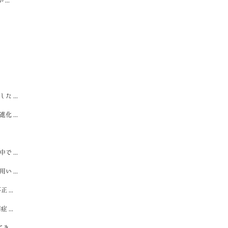
..
 ...
 ...
 ...
 ...
...
...
...