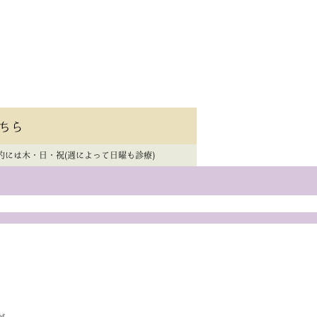
ちら
的には木・日・祝(週によって日曜も診療)