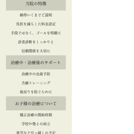
当院の特徴
納得いくまでご説明
負担を減らした料金設定
手段ではなく、ゴールを明確に
診査診断をしっかりと
信頼関係を大切に
治療中・治療後のサポート
治療中の虫歯予防
舌癖トレーニング
後戻りを防ぐために
お子様の治療について
矯正治療の開始時期
学校や塾との両立
進学など引っ越しの予定