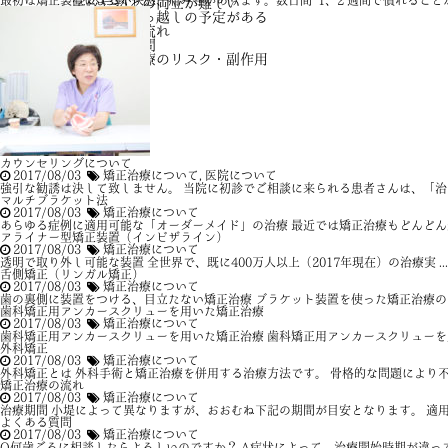
最初は矯正装置による不快感、痛み等があります。数日間~1、2 週間で慣れることが .
学校や塾との両立が難しい
進学など引っ越しの予定がある
矯正治療の流れ
よくある質問
矯正歯科治療のリスク・副作用
カウンセリングについて
2017/08/03
矯正治療について
,
医院について
強引な勧誘は決して致しません。 当院に初診でご相談に来られる患者さんは、「治した
マルチブラケット法
2017/08/03
矯正治療について
あらゆる症例に適用可能な「オーダーメイド」の治療 最近では矯正治療もどんどん進化
アライナー型矯正装置（インビザライン）
2017/08/03
矯正治療について
透明で取り外し可能な装置 全世界で、既に400万人以上（2017年現在）の治療実 ...
舌側矯正（リンガル矯正）
2017/08/03
矯正治療について
歯の裏側に装置をつける、目立たない矯正治療 ブラケット装置を使った矯正治療の中で
歯科矯正用アンカースクリューを用いた矯正治療
2017/08/03
矯正治療について
歯科矯正用アンカースクリューを用いた矯正治療 歯科矯正用アンカースクリューを用い
外科矯正
2017/08/03
矯正治療について
外科矯正とは 外科手術と矯正治療を併用する治療方法です。 骨格的な問題により不正 
矯正治療の流れ
2017/08/03
矯正治療について
治療期間 小堤によって異なりますが、おおむね下記の期間が目安となります。 適用症 
よくある質問
2017/08/03
矯正治療について
Q何歳ごろに相談したらよろしいのですか？ A症状によって、治療開始時期が違ってき 