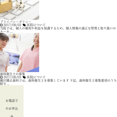
プライバシーポリシー
2017/08/03
医院について
当院では、個人の権利や利益を保護するため、個人情報の適正な管理と取り扱いの
ルール ...
歯科衛生士の募集
2017/08/03
医院について
横川矯正歯科では、歯科衛生士を募集しています 下記、歯科衛生士募集要項のうち
給与 ...
お電話で
のお申込
み