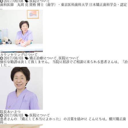
2017/09/08
医院について
歯科医師 丸岡 亮 資格 博士（歯学）・東京医科歯科大学 日本矯正歯科学会・認定
...
カウンセリングについて
2017/08/03
矯正治療について
,
医院について
強引な勧誘は決して致しません。 当院に初診でご相談に来られる患者さんは、「治
した ...
院長あいさつ
2017/08/03
医院について
患者さんの 「矯正して本当によかった」 の言葉を励みに こんにちは。横川矯正歯
科 ...