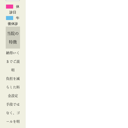
休
診日
午
後休診
当院の
特徴
納得いく
までご説
明
負担を減
らした料
金設定
手段では
なく、ゴ
ールを明