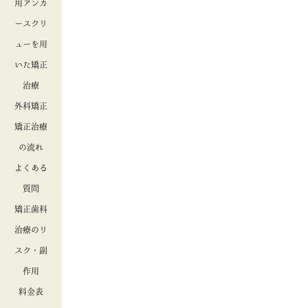
用アンカ
ースクリ
ューを用
いた矯正
治療
外科矯正
矯正治療
の流れ
よくある
質問
矯正歯科
治療のリ
スク・副
作用
料金表