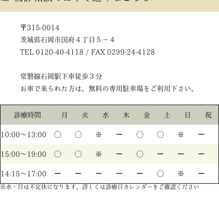
〒315-0014
茨城県石岡市国府４丁目５－４
TEL 0120-40-4118 / FAX 0299-24-4128
常磐線石岡駅下車徒歩３分
お車で来られた方は、無料の専用駐車場をご利用下さい。
診療時間
月
火
水
木
金
土
日
祝
10:00〜13:00
◯
◯
※
ー
◯
◯
※
ー
15:00〜19:00
◯
◯
※
ー
◯
ー
ー
ー
14:15〜17:00
ー
ー
ー
ー
ー
◯
※
ー
※水・日は不定休になります。詳しくは診療日カレンダーをご確認ください