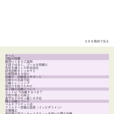
大きな地図で見る
ホーム
当院の特徴
納得いくまでご説明
手段ではなく、ゴールを明確に
負担を減らした料金設定
診査診断をしっかりと
信頼関係を大切に
治療中・治療後のサポート
治療中の虫歯予防
舌癖トレーニング
後戻りを防ぐために
お子様の治療について
ホントに 今治療するべき？
学校や塾との両立
進学などの引っ越しの予定
矯正治療について
マルチブラケット法
アライナー型矯正装置（インビザライン）
舌側矯正
歯科矯正用アンカースクリューを用いた矯正治療