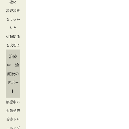
確に
診査診断
をしっか
りと
信頼関係
を大切に
治療
中・治
療後の
サポー
ト
治療中の
虫歯予防
舌癖トレ
ーニング