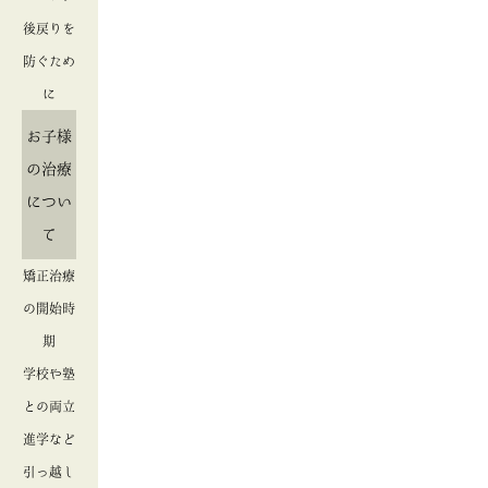
後戻りを
防ぐため
に
お子様
の治療
につい
て
矯正治療
の開始時
期
学校や塾
との両立
進学など
引っ越し