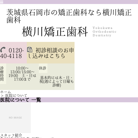
茨城県石岡市の矯正歯科なら横川矯正
歯科
0120-
初診相談のお申
40-4118
し込みはこちら
診
10:00～
休診
療
13:00/15:00～
時
19:00 土・日は
基本的には木・日・
間
17:00まで
祝(週によって日曜も
診療)
ホーム
>
医院について
医院について 一覧
スタッフ紹介