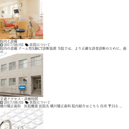
院内と設備
2017/08/03
医院について
院内の設備 アーム型X線CT診断装置 当院では、より正確な診査診断のために、歯
の ...
交通アクセス・診療時間
2017/08/03
医院について
横川矯正歯科 医院概要 医院名 横川矯正歯科 院内紹介はこちら 住所 〒315- ...