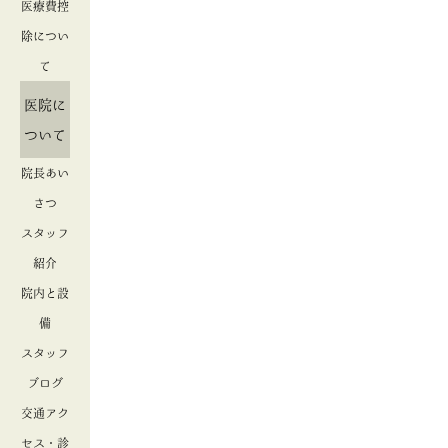
医療費控
除につい
て
医院に
ついて
院長あい
さつ
スタッフ
紹介
院内と設
備
スタッフ
ブログ
交通アク
セス・診