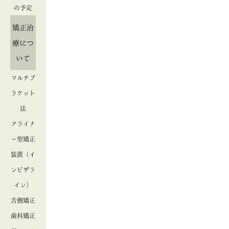
の予定
矯正治
療につ
いて
マルチブ
ラケット
法
アライナ
ー型矯正
装置（イ
ンビザラ
イン）
舌側矯正
歯科矯正