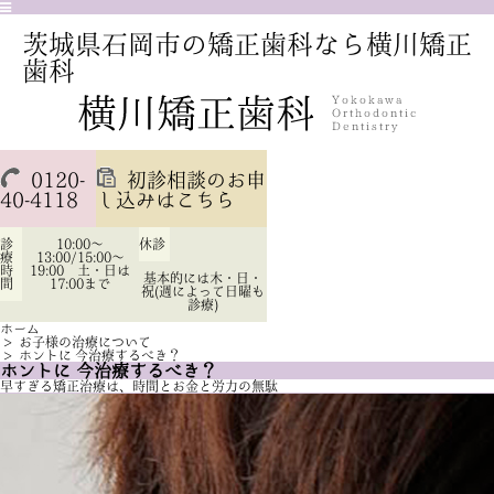
茨城県石岡市の矯正歯科なら横川矯正
歯科
0120-
初診相談のお申
40-4118
し込みはこちら
診
10:00～
休診
療
13:00/15:00～
時
19:00 土・日は
基本的には木・日・
間
17:00まで
祝(週によって日曜も
診療)
ホーム
>
お子様の治療について
>
ホントに 今治療するべき？
ホントに 今治療するべき？
早すぎる矯正治療は、時間とお金と労力の無駄