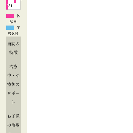
30
31
休
診日
午
後休診
当院の
特徴
治療
中・治
療後の
サポー
ト
お子様
の治療