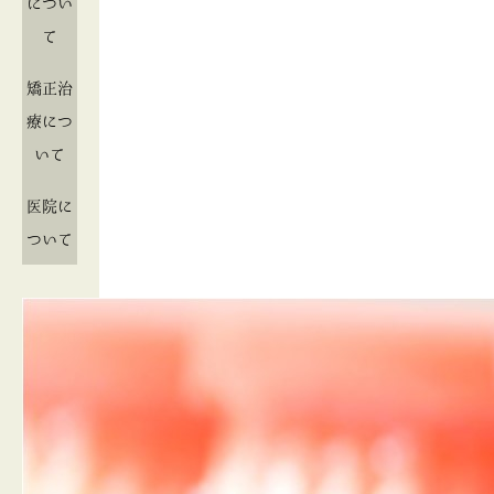
につい
て
矯正治
療につ
いて
医院に
ついて