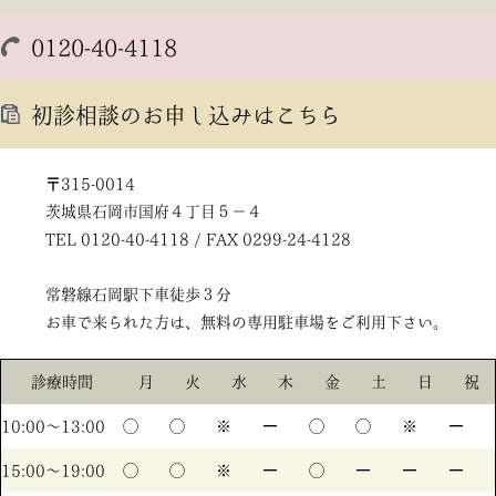
0120-40-4118
初診相談のお申し込みはこちら
〒315-0014
茨城県石岡市国府４丁目５－４
TEL 0120-40-4118 / FAX 0299-24-4128
常磐線石岡駅下車徒歩３分
お車で来られた方は、無料の専用駐車場をご利用下さい。
診療時間
月
火
水
木
金
土
日
祝
10:00〜13:00
◯
◯
※
ー
◯
◯
※
ー
15:00〜19:00
◯
◯
※
ー
◯
ー
ー
ー