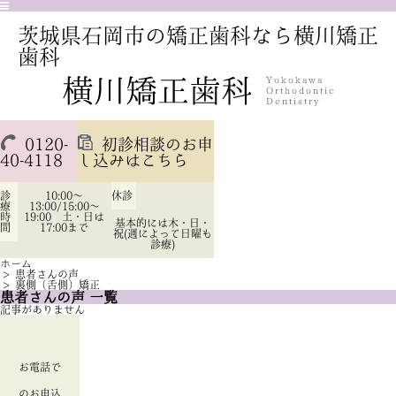
茨城県石岡市の矯正歯科なら横川矯正
歯科
0120-
初診相談のお申
40-4118
し込みはこちら
診
10:00～
休診
療
13:00/15:00～
時
19:00 土・日は
基本的には木・日・
間
17:00まで
祝(週によって日曜も
診療)
ホーム
>
患者さんの声
>
裏側（舌側）矯正
患者さんの声 一覧
記事がありません
お電話で
のお申込