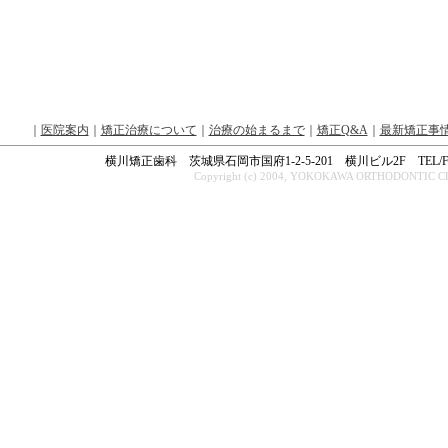
｜
医院案内
｜
矯正治療について
｜
治療の始まるまで
｜
矯正Q&A
｜
最新矯正事
横川矯正歯科 茨城県石岡市国府1-2-5-201 横川ビル2F TEL/FAX 
Copyright (c) 2004, YOKOKAWA ORTHODONTIC CLINI