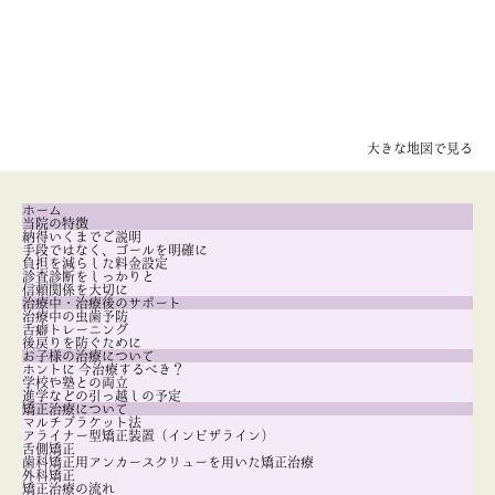
大きな地図で見る
ホーム
当院の特徴
納得いくまでご説明
手段ではなく、ゴールを明確に
負担を減らした料金設定
診査診断をしっかりと
信頼関係を大切に
治療中・治療後のサポート
治療中の虫歯予防
舌癖トレーニング
後戻りを防ぐために
お子様の治療について
ホントに 今治療するべき？
学校や塾との両立
進学などの引っ越しの予定
矯正治療について
マルチブラケット法
アライナー型矯正装置（インビザライン）
舌側矯正
歯科矯正用アンカースクリューを用いた矯正治療
外科矯正
矯正治療の流れ