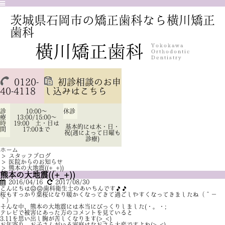
茨城県石岡市の矯正歯科なら横川矯正
歯科
0120-
初診相談のお申
40-4118
し込みはこちら
診
10:00～
休診
療
13:00/15:00～
時
19:00 土・日は
基本的には木・日・
間
17:00まで
祝(週によって日曜も
診療)
ホーム
>
スタッフブログ
>
医院からのお知らせ
>
熊本の大地震((+_+))
熊本の大地震((+_+))
2016/04/16
2017/08/30
こんにちは😖😖歯科衛生士のあいちんです🎵🎵
桜もすっかり葉桜になり暖かくなってきて過ごしやすくなってきましたね（＾－
＾）
そんな中、熊本の大地震には本当にびっくりしました(・。・;
テレビで被害にあった方のコメントを見ていると
3.11を思い出し胸が苦しくなります(>_<)
お年寄り、お子さんがいる家庭はなおさら大変ですよね(>_<)