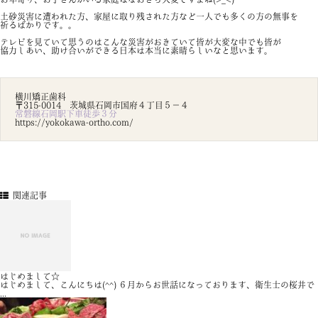
土砂災害に遭われた方、家屋に取り残された方など一人でも多くの方の無事を
祈るばかりです。。
テレビを見ていて思うのはこんな災害がおきていて皆が大変な中でも皆が
協力しあい、助け合いができる日本は本当に素晴らしいなと思います。
横川矯正歯科
〒315-0014 茨城県石岡市国府４丁目５－４
常磐線石岡駅下車徒歩３分
https://yokokawa-ortho.com/
関連記事
はじめまして☆
はじめまして、こんにちは(^^) ６月からお世話になっております、衛生士の桜井で
...