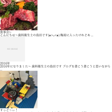
食事会✨
こんにちは〜歯科衛生士の島田です(๑>ᴗ<๑) 梅雨に入ったけれどあ ...
2016年
2016年になりました～ 歯科衛生士の島田です ブログを書こう書こうと思いながら
...
すっご～ぃ！