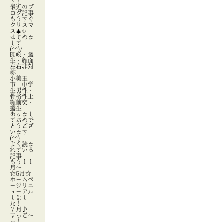
す！
最近のブ
ログ記事
もうすぐ
クリスマ
ス🎄✨
はじめま
して
(^^)/
開咬・叢
生・顔面
左右非対
称
小美玉
市 中学
生男性・
骨格性上
顎前突・
叢生
あけまし
ておめで
とうござ
います
(^^)
よく読ま
れている
記事
もう１１
月～
☆5月☆
ホームペ
ージリニ
ューアル
しまし
た！
７月♪
すっご～
ぃ！