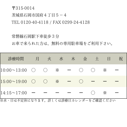
〒315-0014
茨城県石岡市国府４丁目５－４
TEL 0120-40-4118 / FAX 0299-24-4128
常磐線石岡駅下車徒歩３分
お車で来られた方は、無料の専用駐車場をご利用下さい。
診療時間
月
火
水
木
金
土
日
祝
10:00〜13:00
◯
◯
※
ー
◯
◯
※
ー
15:00〜19:00
◯
◯
※
ー
◯
ー
ー
ー
14:15〜17:00
ー
ー
ー
ー
ー
◯
※
ー
※水・日は不定休になります。詳しくは診療日カレンダーをご確認ください