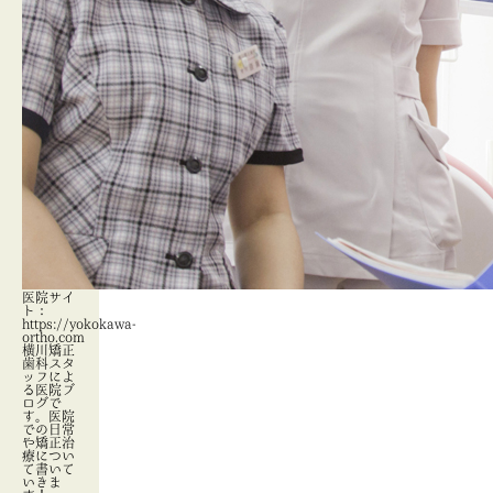
医院サイ
ト：
https://yokokawa-
ortho.com
横川矯正
歯科スタ
ッフによ
る医院ブ
ログで
す。医院
での日常
や矯正治
療につい
て書いて
いきま