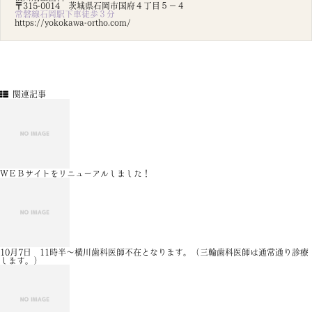
〒315-0014 茨城県石岡市国府４丁目５－４
常磐線石岡駅下車徒歩３分
https://yokokawa-ortho.com/
関連記事
ＷＥＢサイトをリニューアルしました！
10月7日 11時半～横川歯科医師不在となります。（三輪歯科医師は通常通り診療
します。）