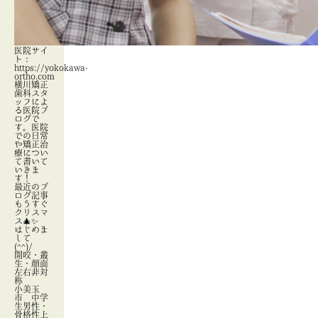
医院サイ
ト：
https://yokokawa-
ortho.com
横川矯正
歯科スタ
ッフによ
る医院ブ
ログで
す。医院
での日常
や矯正治
療につい
て書いて
いきま
す！
最近のブ
ログ記事
もうすぐ
クリスマ
ス🎄✨
はじめま
して
(^^)/
開咬・叢
生・顔面
左右非対
称
小美玉
市 中学
生男性・
骨格性上