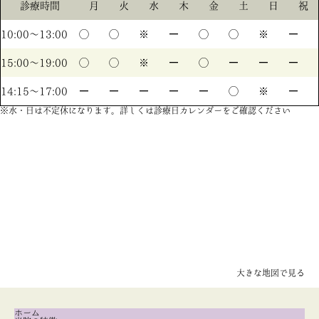
診療時間
月
火
水
木
金
土
日
祝
10:00〜13:00
◯
◯
※
ー
◯
◯
※
ー
15:00〜19:00
◯
◯
※
ー
◯
ー
ー
ー
14:15〜17:00
ー
ー
ー
ー
ー
◯
※
ー
※水・日は不定休になります。詳しくは診療日カレンダーをご確認ください
大きな地図で見る
ホーム