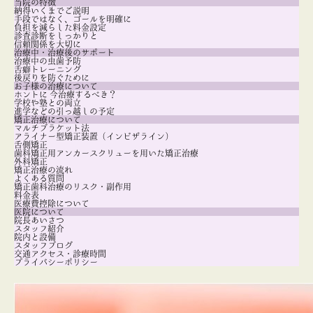
当院の特徴
納得いくまでご説明
手段ではなく、ゴールを明確に
負担を減らした料金設定
診査診断をしっかりと
信頼関係を大切に
治療中・治療後のサポート
治療中の虫歯予防
舌癖トレーニング
後戻りを防ぐために
お子様の治療について
ホントに 今治療するべき？
学校や塾との両立
進学などの引っ越しの予定
矯正治療について
マルチブラケット法
アライナー型矯正装置（インビザライン）
舌側矯正
歯科矯正用アンカースクリューを用いた矯正治療
外科矯正
矯正治療の流れ
よくある質問
矯正歯科治療のリスク・副作用
料金表
医療費控除について
医院について
院長あいさつ
スタッフ紹介
院内と設備
スタッフブログ
交通アクセス・診療時間
プライバシーポリシー