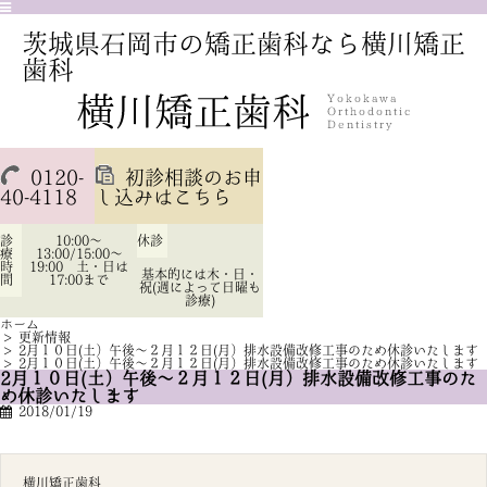
茨城県石岡市の矯正歯科なら横川矯正
歯科
0120-
初診相談のお申
40-4118
し込みはこちら
診
10:00～
休診
療
13:00/15:00～
時
19:00 土・日は
基本的には木・日・
間
17:00まで
祝(週によって日曜も
診療)
ホーム
>
更新情報
>
2月１０日(土）午後～２月１２日(月）排水設備改修工事のため休診いたします
>
2月１０日(土）午後～２月１２日(月）排水設備改修工事のため休診いたします
2月１０日(土）午後～２月１２日(月）排水設備改修工事のた
め休診いたします
2018/01/19
横川矯正歯科