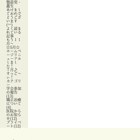
顎前突・
叢生
あけまし
ておめで
とうござ
います
(^^)
よく読ま
れている
記事
もう１１
月～
☆5月☆
ホームペ
ージリニ
ューアル
しまし
た！
７月♪
すっご～
ぃ！
カテゴリ
ー
学会参加
の報告
(13)
矯正治療
について
(4)
医院から
のお知ら
せ(12)
プライベ
ート(12)