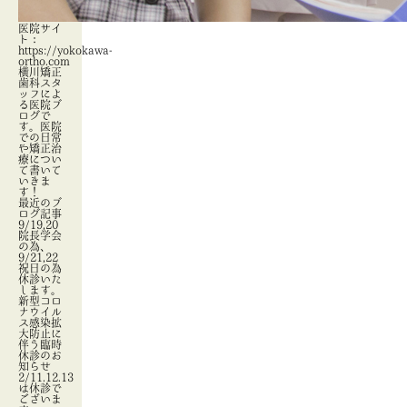
医院サイ
ト：
https://yokokawa-
ortho.com
横川矯正
歯科スタ
ッフによ
る医院ブ
ログで
す。医院
での日常
や矯正治
療につい
て書いて
いきま
す！
最近のブ
ログ記事
9/19,20
院長学会
の為、
9/21,22
祝日の為
休診いた
します。
新型コロ
ナウイル
ス感染拡
大防止に
伴う臨時
休診のお
知らせ
2/11.12.13
は休診で
ございま