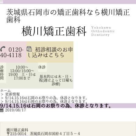
茨城県石岡市の矯正歯科なら横川矯正
歯科
0120-
初診相談のお申
40-4118
し込みはこちら
診
10:00～
休診
療
13:00/15:00～
時
19:00 土・日は
基本的には木・日・
間
17:00まで
祝(週によって日曜も
診療)
ホーム
>
更新情報
>
9/14.15.16は石岡のお祭りの為、休診となります。
>
9/14.15.16は石岡のお祭りの為、休診となります。
9/14.15.16は石岡のお祭りの為、休診となります。
2019/08/17
横川矯正歯科
〒315-0014 茨城県石岡市国府４丁目５－４