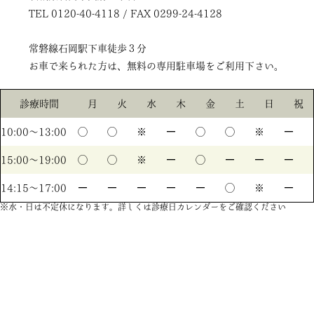
TEL 0120-40-4118 / FAX 0299-24-4128
常磐線石岡駅下車徒歩３分
お車で来られた方は、無料の専用駐車場をご利用下さい。
診療時間
月
火
水
木
金
土
日
祝
10:00〜13:00
◯
◯
※
ー
◯
◯
※
ー
15:00〜19:00
◯
◯
※
ー
◯
ー
ー
ー
14:15〜17:00
ー
ー
ー
ー
ー
◯
※
ー
※水・日は不定休になります。詳しくは診療日カレンダーをご確認ください