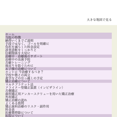
大きな地図で見る
ホーム
当院の特徴
納得いくまでご説明
手段ではなく、ゴールを明確に
負担を減らした料金設定
診査診断をしっかりと
信頼関係を大切に
治療中・治療後のサポート
治療中の虫歯予防
舌癖トレーニング
後戻りを防ぐために
お子様の治療について
ホントに 今治療するべき？
学校や塾との両立
進学などの引っ越しの予定
矯正治療について
マルチブラケット法
アライナー型矯正装置（インビザライン）
舌側矯正
歯科矯正用アンカースクリューを用いた矯正治療
外科矯正
矯正治療の流れ
よくある質問
矯正歯科治療のリスク・副作用
料金表
医療費控除について
医院について