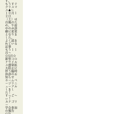
す。
もうすぐ
クリスマ
ス🎄✨
１０月１
２日
（土）は
台風のた
め、午前
中のみ診
療に変更
となりま
した。
よく読ま
れている
記事
もう１１
月～
☆5月☆
新型コロ
ナウイル
ス感染拡
大防止に
伴う臨時
休診のお
知らせ
ホームペ
ージリニ
ューアル
しまし
た！
すっご～
ぃ！
カテゴリ
ー
学会参加
の報告
(13)