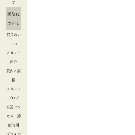
て
医院に
ついて
院長あい
さつ
スタッフ
紹介
院内と設
備
スタッフ
ブログ
交通アク
セス・診
療時間
プライバ