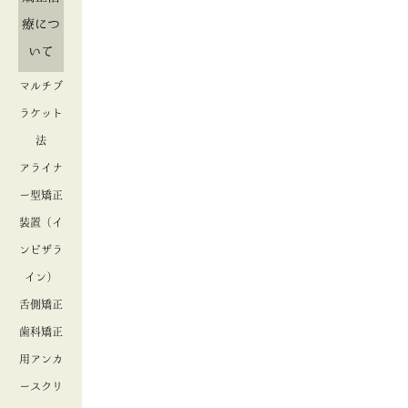
療につ
いて
マルチブ
ラケット
法
アライナ
ー型矯正
装置（イ
ンビザラ
イン）
舌側矯正
歯科矯正
用アンカ
ースクリ