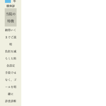
午
後休診
当院の
特徴
納得いく
までご説
明
負担を減
らした料
金設定
手段では
なく、ゴ
ールを明
確に
診査診断