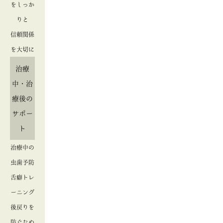
をしっか
りと
信頼関係
を大切に
治療
中・治
療後の
サポー
ト
治療中の
虫歯予防
舌癖トレ
ーニング
後戻りを
防ぐため