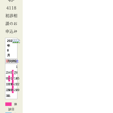
40-
4118
初診相
談のお
申込み
2026
年
8
月
日
月
火
水
木
金
土
1
2
3
4
5
6
7
8
9
10
11
12
13
14
15
16
17
18
19
20
21
22
23
24
25
26
27
28
29
30
31
休
診日