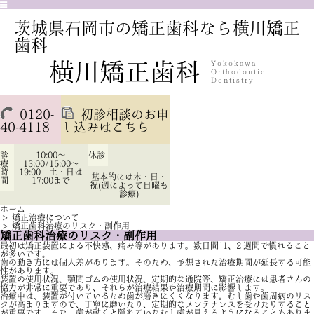
茨城県石岡市の矯正歯科なら横川矯正
歯科
0120-
初診相談のお申
40-4118
し込みはこちら
診
10:00～
休診
療
13:00/15:00～
時
19:00 土・日は
基本的には木・日・
間
17:00まで
祝(週によって日曜も
診療)
ホーム
>
矯正治療について
>
矯正歯科治療のリスク・副作用
矯正歯科治療のリスク・副作用
最初は矯正装置による不快感、痛み等があります。数日間~1、2 週間で慣れること
が多いです。
歯の動き方には個人差があります。そのため、予想された治療期間が延長する可能
性があります。
装置の使用状況、顎間ゴムの使用状況、定期的な通院等、矯正治療には患者さんの
協力が非常に重要であり、それらが治療結果や治療期間に影響します。
治療中は、装置が付いているため歯が磨きにくくなります。むし歯や歯周病のリス
クが高まりますので、丁寧に磨いたり、定期的なメンテナンスを受けたりすること
が重要です。また、歯が動くと隠れていたむし歯が見えるようになることもありま