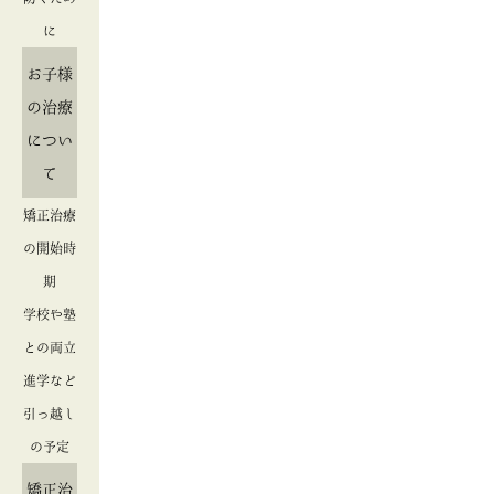
に
お子様
の治療
につい
て
矯正治療
の開始時
期
学校や塾
との両立
進学など
引っ越し
の予定
矯正治