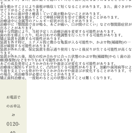
す。
歯を動かすことにより歯根が吸収して短くなることがあります。また、歯ぐきがや
せて下がることがあります。
ごくまれに歯が骨と癒着していて歯が動かないことがあります。
ごくまれに歯を動かすことで神経が障害を受けて壊死することがあります。
治療途中に金属等のアレルギー症状が出ることがあります。
治療中に「顎関節で音が鳴る、あごが痛い、口が開けにくい」などの顎関節症状が
出ることがあります。
様々な問題により、当初予定した治療計画を変更する可能性があります。
歯の形を修正したり、咬み合わせの微調整を行ったりする可能性があります。
矯正装置を誤飲する可能性があります。
装置を外す時に、エナメル質に微小な亀裂が入る可能性や、かぶせ物(補綴物)の一
部が破損する可能性があります。
装置が外れた後、保定装置を指示通り使用しないと後戻りが生じる可能性が高くな
ります。
装置が外れた後、現在の咬み合わせに合った状態のかぶせ物(補綴物)やむし歯の治
療(修復物)などをやりなおす可能性があります。
あごの成長発育によりかみ合わせや歯並びが変化する可能性があります。
治療後に親知らずが生えて、凸凹が生じる可能性があります。加齢や歯周病等によ
り歯を支えている骨がやせるとかみ合わせや歯並びが変化することがあります。そ
の場合、再治療等が必要になることがあります。
矯正歯科治療は、一度始めると元の状態に戻すことは難しくなります。
お電話で
のお申込
み
0120-