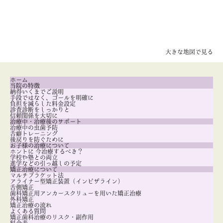
大きな地図で見る
ホーム
当院の特徴
納得いくまでご説明
手段ではなく、ゴールを明確に
負担を減らした料金設定
診査診断をしっかりと
信頼関係を大切に
治療中・治療後のサポート
治療中の虫歯予防
舌癖トレーニング
後戻りを防ぐために
お子様の治療について
ホントに 今治療するべき？
学校や塾との両立
進学などの引っ越しの予定
矯正治療について
マルチブラケット法
アライナー型矯正装置（インビザライン）
舌側矯正
歯科矯正用アンカースクリューを用いた矯正治療
外科矯正
矯正治療の流れ
よくある質問
矯正歯科治療のリスク・副作用