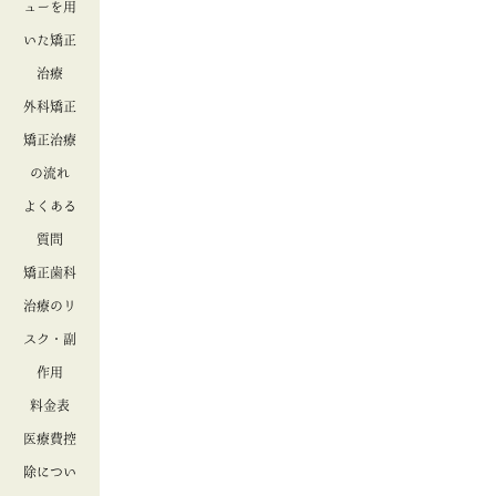
ューを用
いた矯正
治療
外科矯正
矯正治療
の流れ
よくある
質問
矯正歯科
治療のリ
スク・副
作用
料金表
医療費控
除につい