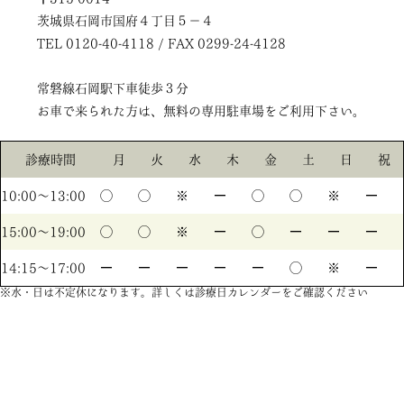
茨城県石岡市国府４丁目５－４
TEL 0120-40-4118 / FAX 0299-24-4128
常磐線石岡駅下車徒歩３分
お車で来られた方は、無料の専用駐車場をご利用下さい。
診療時間
月
火
水
木
金
土
日
祝
10:00〜13:00
◯
◯
※
ー
◯
◯
※
ー
15:00〜19:00
◯
◯
※
ー
◯
ー
ー
ー
14:15〜17:00
ー
ー
ー
ー
ー
◯
※
ー
※水・日は不定休になります。詳しくは診療日カレンダーをご確認ください