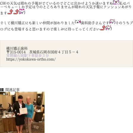
GWの天気は晴れの予報がでているのでどこに出かけようか迷いますね
私はバ
ーベキューしか予定は今のところありませんが晴れの天気予報にテンションあがり
ます
そして横川矯正にも新しい仲間が加わりました
歯科助手さんです
そのうちブ
ログにも登場すると思いますので楽しみに待ってってください
横川矯正歯科
〒315-0014 茨城県石岡市国府４丁目５－４
常磐線石岡駅下車徒歩３分
https://yokokawa-ortho.com/
関連記事