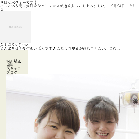
今日は大みそかです！
あっという間に大好きなクリスマスが過ぎ去ってしまいました。 12月24日、クリ
ス ...
久しぶりに(*^^)v
こんにちは！受付あいぼんです🎵 またまた更新が遅れてしまい、ごめ ...
横川矯正
歯科
スタッフ
ブログ