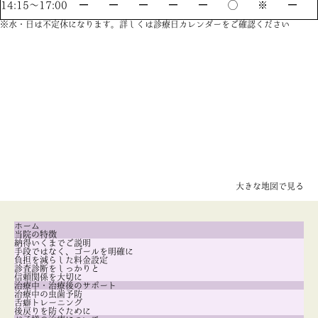
14:15〜17:00
ー
ー
ー
ー
ー
◯
※
ー
※水・日は不定休になります。詳しくは診療日カレンダーをご確認ください
大きな地図で見る
ホーム
当院の特徴
納得いくまでご説明
手段ではなく、ゴールを明確に
負担を減らした料金設定
診査診断をしっかりと
信頼関係を大切に
治療中・治療後のサポート
治療中の虫歯予防
舌癖トレーニング
後戻りを防ぐために