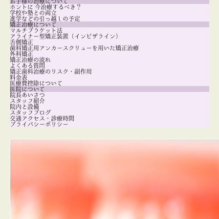
お子様の治療について
ホントに 今治療するべき？
学校や塾との両立
進学などの引っ越しの予定
矯正治療について
マルチブラケット法
アライナー型矯正装置（インビザライン）
舌側矯正
歯科矯正用アンカースクリューを用いた矯正治療
外科矯正
矯正治療の流れ
よくある質問
矯正歯科治療のリスク・副作用
料金表
医療費控除について
医院について
院長あいさつ
スタッフ紹介
院内と設備
スタッフブログ
交通アクセス・診療時間
プライバシーポリシー