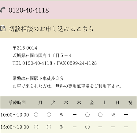
0120-40-4118
初診相談のお申し込みはこちら
〒315-0014
茨城県石岡市国府４丁目５－４
TEL 0120-40-4118 / FAX 0299-24-4128
常磐線石岡駅下車徒歩３分
お車で来られた方は、無料の専用駐車場をご利用下さい。
診療時間
月
火
水
木
金
土
日
祝
10:00〜13:00
◯
◯
※
ー
◯
◯
※
ー
15:00〜19:00
◯
◯
※
ー
◯
ー
ー
ー