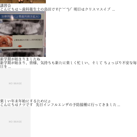
講習会
こんにちは〜歯科衛生士の島田です(*˙︶˙*)ﾉﾞ 明日はクリスマスイブ ...
新学期が始まりましたね
新学期が始まり、皆様、気持ちも新たに楽しく忙しい、そして ちょっぴり不安な毎
日を ...
楽しい年末年始にするために♫
こんにちはナツです 先日インフルエンザの予防接種に行ってきました ...