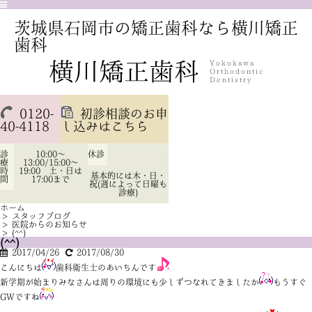
茨城県石岡市の矯正歯科なら横川矯正
歯科
0120-
初診相談のお申
40-4118
し込みはこちら
診
10:00～
休診
療
13:00/15:00～
時
19:00 土・日は
基本的には木・日・
間
17:00まで
祝(週によって日曜も
診療)
ホーム
>
スタッフブログ
>
医院からのお知らせ
>
(^^)
(^^)
2017/04/26
2017/08/30
こんにちは
歯科衛生士のあいちんです
新学期が始まりみなさんは周りの環境にも少しずつなれてきましたか
もうすぐ
GWですね