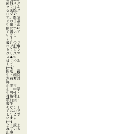
歯科スタ
ッフによ
る医院ブ
ログで
す。医院
での日常
や矯正治
療につい
て書いて
いきま
す！
最近のブ
ログ記事
もうすぐ
クリスマ
ス🎄✨
はじめま
して
(^^)/
開咬・叢
生・顔面
左右非対
称
小美玉
市 中学
生男性・
骨格性上
顎前突・
叢生
あけまし
ておめで
とうござ
います
(^^)
よく読ま
れている
記事