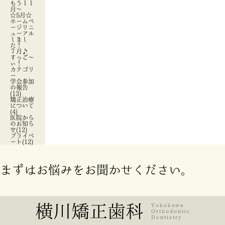
もう１１
月～
☆5月☆
ホームペ
ージリニ
ューアル
しまし
た！
７月♪
すっご～
ぃ！
カテゴリ
ー
学会参加
の報告
(13)
矯正治療
について
(4)
医院から
のお知ら
せ(12)
プライベ
ート(12)
まずはお悩みをお聞かせください。