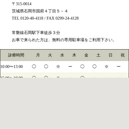
〒315-0014
茨城県石岡市国府４丁目５－４
TEL 0120-40-4118 / FAX 0299-24-4128
常磐線石岡駅下車徒歩３分
お車で来られた方は、無料の専用駐車場をご利用下さい。
診療時間
月
火
水
木
金
土
日
祝
10:00〜13:00
◯
◯
※
ー
◯
◯
※
ー
15:00〜19:00
◯
◯
※
ー
◯
ー
ー
ー
14:15〜17:00
ー
ー
ー
ー
ー
◯
※
ー
※水・日は不定休になります。詳しくは診療日カレンダーをご確認ください