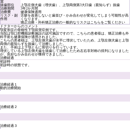
置
抜歯部位
上顎左側犬歯（埋伏歯）、上顎両側第3大臼歯（親知らず）抜歯
治療期間
3年2か月間
治療費
健康保険適用
リスク・副
舌癖を改善しないと歯並び・かみ合わせが変化してしまう可能性が高
作用
くなります。
矯正治療・外科矯正治療の一般的なリスクは
こちら
をご覧ください
ドクターからのコメント
顎変形症の骨格性下顎前突症例です。
当院は顎口腔機能診断施設の認可施設ですので、こちらの患者様は、矯正治療も外
科手術も健康保険が適用されました。
こちらの患者様は、上顎左側犬歯が水平に埋伏していたため、上顎左側犬歯と上顎
両側の親知らずを抜歯して治療しました。
また、手術は上下顎ともに骨切りを行っています。
埋伏している上顎左側犬歯を抜歯して治療したため左右非対称の排列になりました
が、良好なかみ合わせが獲得できました。
治療経過
初診時
初診時の状態です。
治療経過１
動的治療開始
治療経過２
治療経過３