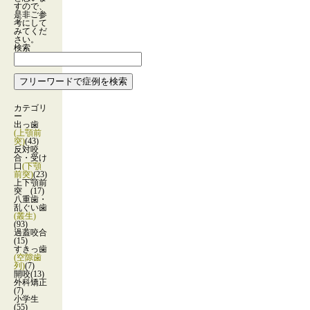
すので、
是非ご参
考にして
みてくだ
さい。
検索
カテゴリ
ー
出っ歯
(上顎前
突)
(43)
反対咬
合・受け
口
(下顎
前突)
(23)
上下顎前
突
(17)
八重歯・
乱ぐい歯
(叢生)
(93)
過蓋咬合
(15)
すきっ歯
(空隙歯
列)
(7)
開咬
(13)
外科矯正
(7)
小学生
(55)