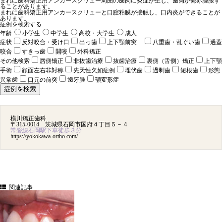
まれに歯科矯正用アンカースクリュー周囲の歯肉に炎症が生じ、歯肉が発赤腫脹す
ることがあります。
まれに歯科矯正用アンカースクリューと口腔粘膜が接触し、口内炎ができることが
あります。
症例を検索する
年齢
小学生
中学生
高校・大学生
成人
症状
反対咬合・受け口
出っ歯
上下顎前突
八重歯・乱ぐい歯
過蓋
咬合
すきっ歯
開咬
外科矯正
その他検索
唇側矯正
非抜歯治療
抜歯治療
裏側（舌側）矯正
上下顎
手術
顔面左右非対称
先天性欠如症例
埋伏歯
過剰歯
短根歯
形態
異常歯
口元の前突
歯牙腫
顎変形症
横川矯正歯科
〒315-0014 茨城県石岡市国府４丁目５－４
常磐線石岡駅下車徒歩３分
https://yokokawa-ortho.com/
関連記事