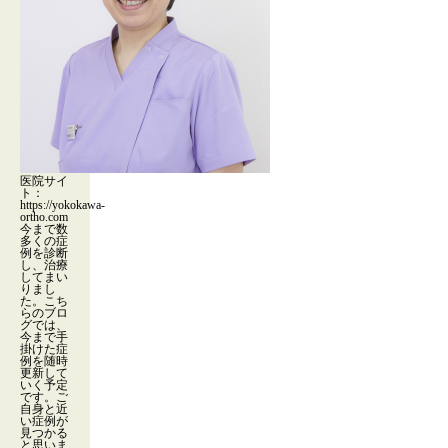
医院サイ
ト：
https://yokokawa-
ortho.com
今まで数
多くの症
例を診断
し、治療
してまい
りまし
た。こち
らのブロ
グでは、
今まで手
掛けた症
例を随時
更新して
いく予定
です。ご
自身と近
い症例が
見つかる
と思いま