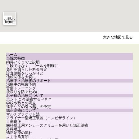
大きな地図で見る
ホーム
当院の特徴
納得いくまでご説明
手段ではなく、ゴールを明確に
負担を減らした料金設定
診査診断をしっかりと
信頼関係を大切に
治療中・治療後のサポート
治療中の虫歯予防
舌癖トレーニング
後戻りを防ぐために
お子様の治療について
ホントに 今治療するべき？
学校や塾との両立
進学などの引っ越しの予定
矯正治療について
マルチブラケット法
アライナー型矯正装置（インビザライン）
舌側矯正
歯科矯正用アンカースクリューを用いた矯正治療
外科矯正
矯正治療の流れ
よくある質問