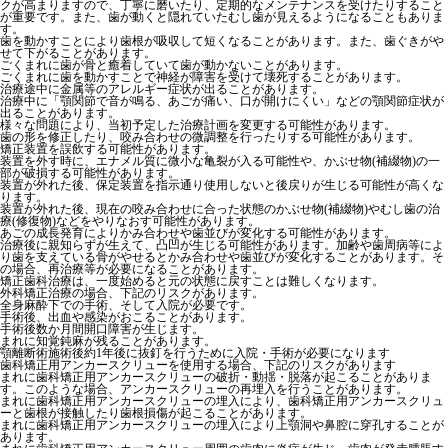
クが高まりますので、丁寧に磨いたり、定期的なメンテナンスを受けたりすること
が重要です。また、歯が動くと隠れていたむし歯が見えるようになることもありま
す。
歯を動かすことにより歯根が吸収して短くなることがあります。また、歯ぐきがや
せて下がることがあります。
ごくまれに歯が骨と癒着していて歯が動かないことがあります。
ごくまれに歯を動かすことで神経が障害を受けて壊死することがあります。
治療途中に金属等のアレルギー症状が出ることがあります。
治療中に「顎関節で音が鳴る、あごが痛い、口が開けにくい」などの顎関節症状が
出ることがあります。
様々な問題により、当初予定した治療計画を変更する可能性があります。
歯の形を修正したり、咬み合わせの微調整を行ったりする可能性があります。
矯正装置を誤飲する可能性があります。
装置を外す時に、エナメル質に微小な亀裂が入る可能性や、かぶせ物(補綴物)の一
部が破損する可能性があります。
装置が外れた後、保定装置を指示通り使用しないと後戻りが生じる可能性が高くな
ります。
装置が外れた後、現在の咬み合わせに合った状態のかぶせ物(補綴物)やむし歯の治
療(修復物)などをやりなおす可能性があります。
あごの成長発育によりかみ合わせや歯並びが変化する可能性があります。
治療後に親知らずが生えて、凸凹が生じる可能性があります。加齢や歯周病等によ
り歯を支えている骨がやせるとかみ合わせや歯並びが変化することがあります。そ
の場合、再治療等が必要になることがあります。
矯正歯科治療は、一度始めると元の状態に戻すことは難しくなります。
外科矯正治療の場合、下記のリスクがあります。
全身麻酔下での手術、そして入院が必要です。
手術後、出血や感染がおこることがあります。
手術後数か月間開口障害が生じます。
まれに知覚鈍麻が残ることがあります。
顎離断術施術後約1年後に抜釘を行うために入院・手術が必要になります
歯科矯正用アンカースクリューを使用する場合、下記のリスクがあります
まれに歯科矯正用アンカースクリューの破折・動揺・脱落が起こることがありま
す。このような場合、アンカースクリューの再埋入を行うことがあります。
まれに歯科矯正用アンカースクリューの埋入により、歯科矯正用アンカースクリュ
ーと歯根が接触したり歯根損傷が起こることがあります。
まれに歯科矯正用アンカースクリューの埋入により上顎洞や鼻腔に穿孔することが
あります。