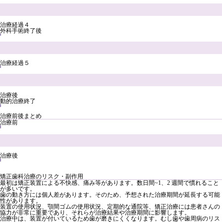
治療経過４
外科手術終了後
治療経過５
治療後
動的治療終了
治療前後まとめ
治療前
治療後
矯正歯科治療のリスク・副作用
最初は矯正装置による不快感、痛み等があります。数日間~1、2 週間で慣れること
が多いです。
歯の動き方には個人差があります。そのため、予想された治療期間が延長する可能
性があります。
装置の使用状況、顎間ゴムの使用状況、定期的な通院等、矯正治療には患者さんの
協力が非常に重要であり、それらが治療結果や治療期間に影響します。
治療中は、装置が付いているため歯が磨きにくくなります。むし歯や歯周病のリス