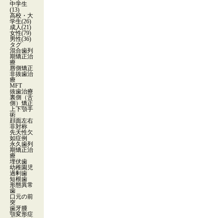
中学生
(13)
高校・大
学生
(26)
成人
(21)
女性
(79)
男性
(36)
タグ
混合歯列
期矯正治
療
唇側矯正
非抜歯治
療
MFT
抜歯治療
裏側（舌
側）矯正
上下顎手
術
顔面左右
非対称
先天性欠
如症例
永久歯列
期矯正治
療
埋伏歯
幼稚園児
過剰歯
短根歯
形態異常
歯
口元の前
突
歯牙腫
顎変形症