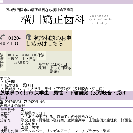
茨城県石岡市の矯正歯科なら横川矯正歯科
0120-
初診相談のお申
40-4118
し込みはこちら
診
10:00～13:00/15:00
休診
療
～19:00 土・日は
時
17:00まで
基本的には木・日・
間
祝(週によって日曜も
診療)
ホーム
>
症例集
>
反対咬合・受け口
>
茨城県つくば市 大学生、男性 ・下顎前突（反対咬合・受け口）
茨城県つくば市 大学生、男性 ・下顎前突（反対咬合・受け
口）
2017/08/08
2020/11/08
患者さまの情報
管理番号
25
ご住所
茨城県つくば市
主訴
下のあごが出ている。前歯でものを咬めない。
診断名
顎変形症（骨格性下顎前突、空隙歯列弓、上顎左側犬歯埋伏、顔面左
右非対称）
年齢
21歳 男性
使用した装
パラタルバー、リンガルアーチ、マルチブラケット装置