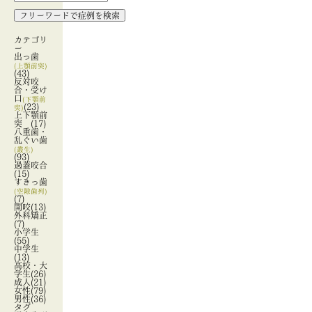
カテゴリ
ー
出っ歯
(上顎前突)
(43)
反対咬
合・受け
口
(下顎前
(23)
突)
上下顎前
突
(17)
八重歯・
乱ぐい歯
(叢生)
(93)
過蓋咬合
(15)
すきっ歯
(空隙歯列)
(7)
開咬
(13)
外科矯正
(7)
小学生
(55)
中学生
(13)
高校・大
学生
(26)
成人
(21)
女性
(79)
男性
(36)
タグ