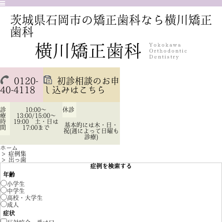
茨城県石岡市の矯正歯科なら横川矯正
歯科
0120-
初診相談のお申
40-4118
し込みはこちら
診
10:00～
休診
療
13:00/15:00～
時
19:00 土・日は
基本的には木・日・
間
17:00まで
祝(週によって日曜も
診療)
ホーム
>
症例集
>
出っ歯
症例を検索する
年齢
小学生
中学生
高校・大学生
成人
症状