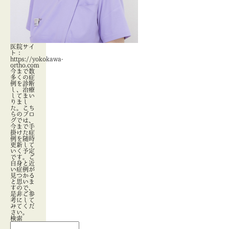
医院サイ
ト：
https://yokokawa-
ortho.com
今まで数
多くの症
例を診断
し、治療
してまい
りまし
た。こち
らのブロ
グでは、
今まで手
掛けた症
例を随時
更新して
いく予定
です。ご
自身と近
い症例が
見つかる
と思いま
すので、
是非ご参
考にして
みてくだ
さい。
検索