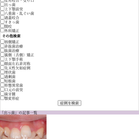
反対咬合・受け口
出っ歯
上下顎前突
八重歯・乱ぐい歯
過蓋咬合
すきっ歯
開咬
外科矯正
その他検索
唇側矯正
非抜歯治療
抜歯治療
裏側（舌側）矯正
上下顎手術
顔面左右非対称
先天性欠如症例
埋伏歯
過剰歯
短根歯
形態異常歯
口元の前突
歯牙腫
顎変形症
「出っ歯」の記事一覧