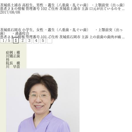
茨城県土浦市 高校生、男性 ・叢生（八重歯・乱ぐい歯） ・上顎前突（出っ歯）
患者さまの情報 管理番号 102 ご住所 茨城県土浦市 主訴 口元が出ているのを ...
2017/08/08
混合歯列期矯正治療
唇側矯正
非抜歯治療
茨城県石岡市 小学生、女性 ・叢生（八重歯・乱ぐい歯） ・上顎前突（出っ
歯） ・過蓋咬合
患者さまの情報 管理番号 101 ご住所 茨城県石岡市 主訴 上の前歯の歯肉が痛 ...
1 / 5
1
2
3
4
5
»
症例：横
川矯正歯
科
院長 横
川 早苗