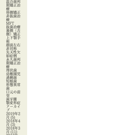
混合歯列
期矯正治
療
唇側矯正
非抜歯治
療
MFT
抜歯治療
裏側（舌
側）矯正
上下顎手
術
顔面左右
非対称
先天性欠
如症例
永久歯列
期矯正治
療
埋伏歯
幼稚園児
過剰歯
短根歯
形態異常
歯
口元の前
突
歯牙腫
顎変形症
アーカイ
ブ
2019年2
月
(5)
2018年4
月
(3)
2018年3
月
(11)