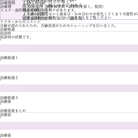
学校や塾との両立が難しい
治療期間
2年1か月間
進学など引っ越しの予定がある
治療費
760250円（精密検査料・診断料を除く。税別）
矯正治療の流れ
リスク・副作用
歯根吸収のリスクがあります。
よくある質問
舌癖を改善しないと歯並び・かみ合わせが変化してしまう可能性が
矯正治療の一般的なリスクは
こちら
をご覧ください
矯正歯科治療のリスク・副作用
ドクターからのコメント
舌癖が認められたため、舌癖改善のためのトレーニングを行いました。
治療経過
初診時
初診時の状態です。
治療経過１
治療経過２
治療経過３
治療後
治療前後まとめ
治療前
治療後