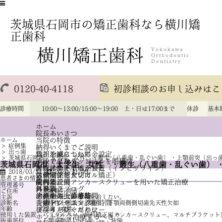
茨城県石岡市の矯正歯科なら横川矯
正歯科
0120-40-4118
初診相談のお申し込みはこ
診療時間
10:00～13:00/15:00～19:00 土・日は17:00まで
休診
基本
ホーム
院長あいさつ
ホーム
当院の特徴
>
症例集
納得いくまでご説明
>
出っ歯
負担を減らした料金設定
矯正治療について
>
茨城県石岡市 大学生、女性 ・叢生（八重歯・乱ぐい歯） ・上顎前突（出っ
手段ではなく、ゴールを明確に
マルチブラケット法
茨城県石岡市 大学生、女性 ・叢生（八重歯・乱ぐい歯） 
診査診断をしっかりと
アライナー型矯正装置（インビザライン）
医院について
2018/03/21
2020/11/09
信頼関係を大切に
舌側矯正（リンガル矯正）
スタッフ紹介
患者さまの情報
歯科矯正用アンカースクリューを用いた矯正治療
院内と設備
症例集
管理番号
113
外科矯正
スタッフブログ
料金表
ご住所
茨城県石岡市
治療中の虫歯予防
歯科衛生士の募集
アクセス・診療時間
主訴
前歯が出ているのを治したい。
舌癖トレーニング
交通アクセス・診療時間
診断名
骨格性上顎前突 叢生 下顎両側側切歯先天性欠如
年齢
22歳 女性
後戻りを防ぐために
プライバシーポリシー
使用した装置
パラタルバー、歯科矯正用アンカースクリュー、マルチブラケット
ホントに 今治療するべき？
抜歯部位
上顎両側第1小臼歯 抜歯