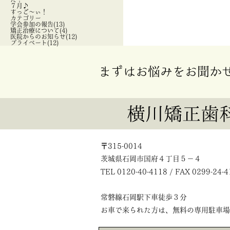
７月♪
すっご～ぃ！
カテゴリー
学会参加の報告(13)
矯正治療について(4)
医院からのお知らせ(12)
プライベート(12)
まずはお悩みをお聞か
〒315-0014
茨城県石岡市国府４丁目５－４
TEL 0120-40-4118 / FAX 0299-24-
常磐線石岡駅下車徒歩３分
お車で来られた方は、無料の専用駐車場