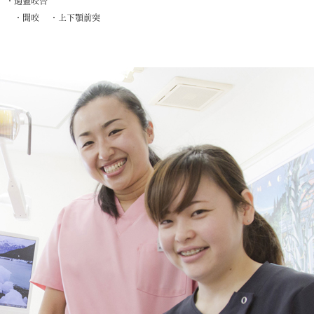
） ・過蓋咬合
歯） ・開咬 ・上下顎前突