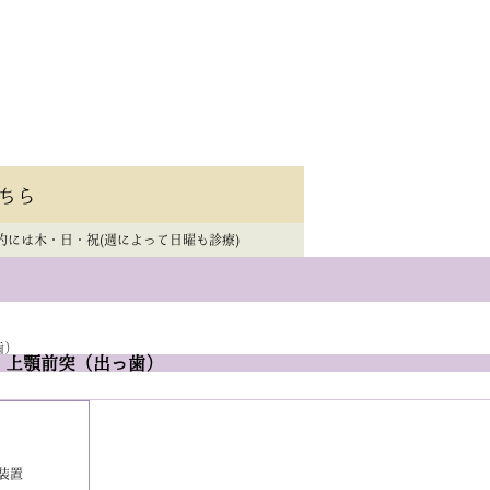
ちら
的には木・日・祝(週によって日曜も診療)
歯）
・上顎前突（出っ歯）
装置