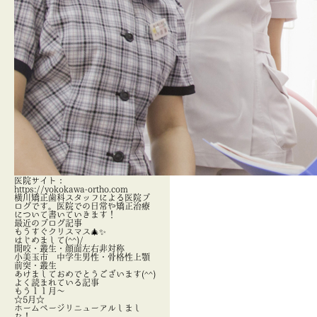
医院サイト：
https://yokokawa-ortho.com
横川矯正歯科スタッフによる医院ブ
ログです。医院での日常や矯正治療
について書いていきます！
最近のブログ記事
もうすぐクリスマス🎄✨
はじめまして(^^)/
開咬・叢生・顔面左右非対称
小美玉市 中学生男性・骨格性上顎
前突・叢生
あけましておめでとうございます(^^)
よく読まれている記事
もう１１月～
☆5月☆
ホームページリニューアルしまし
た！