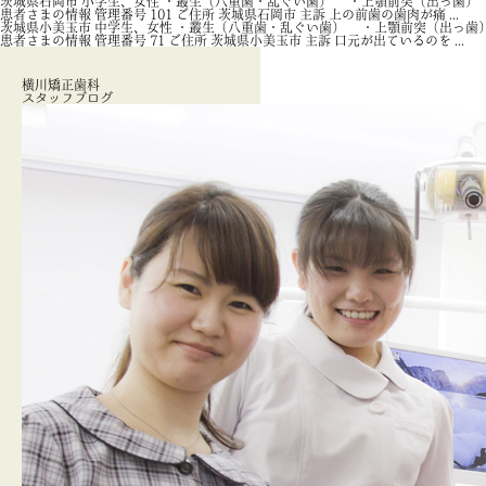
茨城県石岡市 小学生、女性 ・叢生（八重歯・乱ぐい歯） ・上顎前突（出っ歯
患者さまの情報 管理番号 101 ご住所 茨城県石岡市 主訴 上の前歯の歯肉が痛 ...
茨城県小美玉市 中学生、女性 ・叢生（八重歯・乱ぐい歯） ・上顎前突（出っ
患者さまの情報 管理番号 71 ご住所 茨城県小美玉市 主訴 口元が出ているのを ...
横川矯正歯科
スタッフブログ