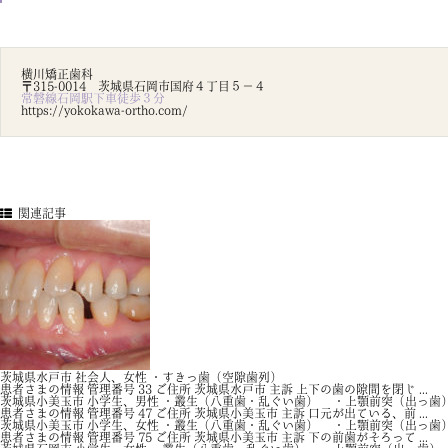
横川矯正歯科
〒315-0014 茨城県石岡市国府４丁目５－４
常磐線石岡駅下車徒歩３分
https://yokokawa-ortho.com/
関連記事
茨城県水戸市 社会人、女性 ・すきっ歯（空隙歯列）
患者さまの情報 管理番号 33 ご住所 茨城県水戸市 主訴 上下の歯の隙間を閉じ ...
茨城県小美玉市 小学生、男性 ・叢生（八重歯・乱ぐい歯） ・上顎前突（出っ歯
患者さまの情報 管理番号 47 ご住所 茨城県小美玉市 主訴 口元が出ている、前 ...
茨城県小美玉市 小学生、女性 ・叢生（八重歯・乱ぐい歯） ・上顎前突（出っ
患者さまの情報 管理番号 75 ご住所 茨城県小美玉市 主訴 下の前歯がそろって ...