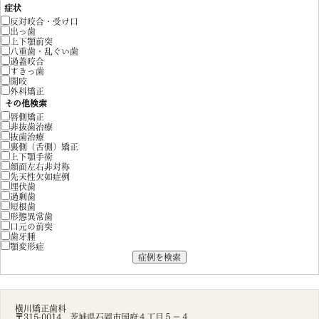
症状
反対咬合・受け口
出っ歯
上下顎前突
八重歯・乱ぐい歯
過蓋咬合
すきっ歯
開咬
外科矯正
その他検索
唇側矯正
非抜歯治療
抜歯治療
裏側（舌側）矯正
上下顎手術
顔面左右非対称
先天性欠如症例
埋伏歯
過剰歯
短根歯
形態異常歯
口元の前突
歯牙腫
顎変形症
横川矯正歯科
〒315-0014 茨城県石岡市国府４丁目５－４