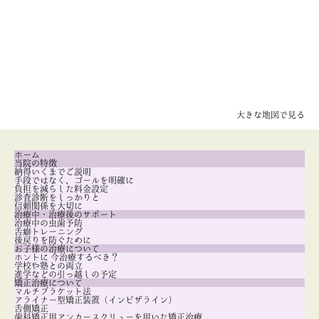
大きな地図で見る
ホーム
当院の特徴
納得いくまでご説明
手段ではなく、ゴールを明確に
負担を減らした料金設定
診査診断をしっかりと
信頼関係を大切に
治療中・治療後のサポート
治療中の虫歯予防
舌癖トレーニング
後戻りを防ぐために
お子様の治療について
ホントに 今治療するべき？
学校や塾との両立
進学などの引っ越しの予定
矯正治療について
マルチブラケット法
アライナー型矯正装置（インビザライン）
舌側矯正
歯科矯正用アンカースクリューを用いた矯正治療