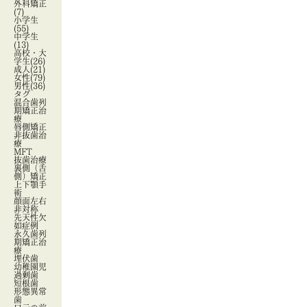
外科矯正
(7)
小学生
(55)
中学生
(13)
高校・大
学生
(26)
成人
(21)
女性
(79)
男性
(36)
タグ
混合歯列
期矯正治
療
唇側矯正
非抜歯治
療
MFT
抜歯治療
裏側（舌
側）矯正
上下顎手
術
顔面左右
非対称
先天性欠
如症例
永久歯列
期矯正治
療
埋伏歯
幼稚園児
過剰歯
短根歯
形態異常
歯