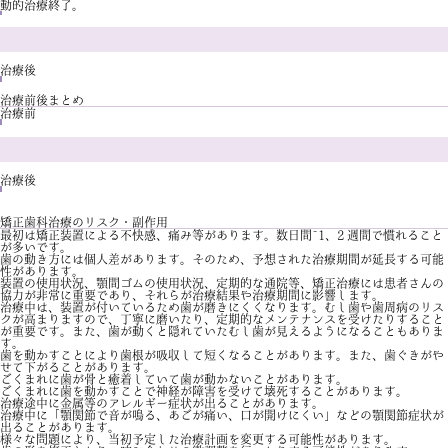
動的治療終了。
治療後
治療前後まとめ
治療前
治療後
矯正歯科治療のリスク・副作用
最初は矯正装置による不快感、痛み等があります。数日間~1、2 週間で慣れること
が多いです。
歯の動き方には個人差があります。そのため、予想された治療期間が延長する可能
性があります。
装置の使用状況、顎間ゴムの使用状況、定期的な通院等、矯正治療には患者さんの
協力が非常に重要であり、それらが治療結果や治療期間に影響します。
治療中は、装置が付いているため歯が磨きにくくなります。むし歯や歯周病のリス
クが高まりますので、丁寧に磨いたり、定期的なメンテナンスを受けたりすること
が重要です。また、歯が動くと隠れていたむし歯が見えるようになることもありま
す。
歯を動かすことにより歯根が吸収して短くなることがあります。また、歯ぐきがや
せて下がることがあります。
ごくまれに歯が骨と癒着していて歯が動かないことがあります。
ごくまれに歯を動かすことで神経が障害を受けて壊死することがあります。
治療途中に金属等のアレルギー症状が出ることがあります。
治療中に「顎関節で音が鳴る、あごが痛い、口が開けにくい」などの顎関節症状が
出ることがあります。
様々な問題により、当初予定した治療計画を変更する可能性があります。