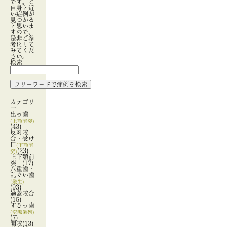
です。ご
自身と近
い症例が
見つかる
と思いま
すので、
是非ご参
考にして
みてくだ
さい。
検索
カテゴリ
ー
出っ歯
(上顎前突)
(43)
反対咬
合・受け
口
(下顎前
(23)
突)
上下顎前
突
(17)
八重歯・
乱ぐい歯
(叢生)
(93)
過蓋咬合
(15)
すきっ歯
(空隙歯列)
(7)
開咬
(13)