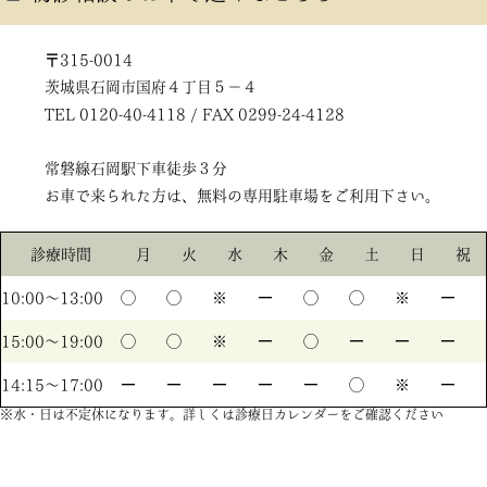
〒315-0014
茨城県石岡市国府４丁目５－４
TEL 0120-40-4118 / FAX 0299-24-4128
常磐線石岡駅下車徒歩３分
お車で来られた方は、無料の専用駐車場をご利用下さい。
診療時間
月
火
水
木
金
土
日
祝
10:00〜13:00
◯
◯
※
ー
◯
◯
※
ー
15:00〜19:00
◯
◯
※
ー
◯
ー
ー
ー
14:15〜17:00
ー
ー
ー
ー
ー
◯
※
ー
※水・日は不定休になります。詳しくは診療日カレンダーをご確認ください