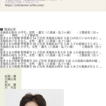
常磐線石岡駅下車徒歩３分
https://yokokawa-ortho.com/
関連記事
茨城県石岡市 小学生、男性 ・叢生（八重歯・乱ぐい歯） ・上顎前突（出っ
歯） ・開咬 ・上下顎前突
患者さまの情報 管理番号 54 ご住所 茨城県石岡市 主訴 口が出ているのを治し ...
茨城県水戸市 社会人、女性 ・叢生（八重歯・乱ぐい歯）
患者さまの情報 管理番号 48 ご住所 茨城県水戸市 主訴 上下の前歯のでこぼこ ...
茨城県小美玉市 小学生、女性 ・叢生（八重歯・乱ぐい歯） ・上顎前突（出っ
歯）
患者さまの情報 管理番号 11 ご住所 茨城県小美玉市 主訴 上の前歯が前に出て ...
茨城県石岡市 小学生、女性 ・叢生（八重歯・乱ぐい歯） ・上顎前突（出っ
歯） ・過蓋咬合
患者さまの情報 管理番号 101 ご住所 茨城県石岡市 主訴 上の前歯の歯肉が痛 ...
茨城県石岡市 小学生、女性 ・叢生（八重歯・乱ぐい歯）
患者さまの情報 管理番号 46 ご住所 茨城県石岡市 主訴 上あごの奥歯が生えて ...
症例：横
川矯正歯
科
院長 横
川 早苗