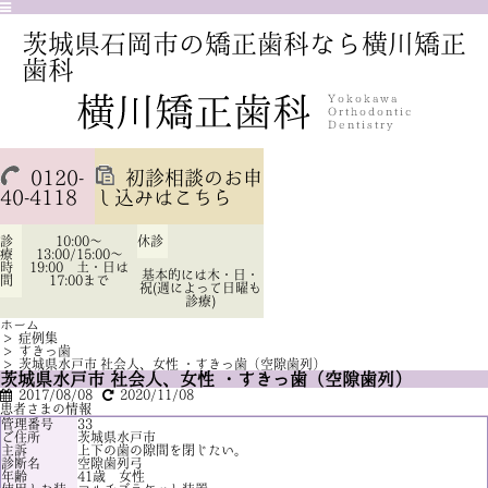
茨城県石岡市の矯正歯科なら横川矯正
歯科
0120-
初診相談のお申
40-4118
し込みはこちら
診
10:00～
休診
療
13:00/15:00～
時
19:00 土・日は
基本的には木・日・
間
17:00まで
祝(週によって日曜も
診療)
ホーム
>
症例集
>
すきっ歯
>
茨城県水戸市 社会人、女性 ・すきっ歯（空隙歯列）
茨城県水戸市 社会人、女性 ・すきっ歯（空隙歯列）
2017/08/08
2020/11/08
患者さまの情報
管理番号
33
ご住所
茨城県水戸市
主訴
上下の歯の隙間を閉じたい。
診断名
空隙歯列弓
年齢
41歳 女性