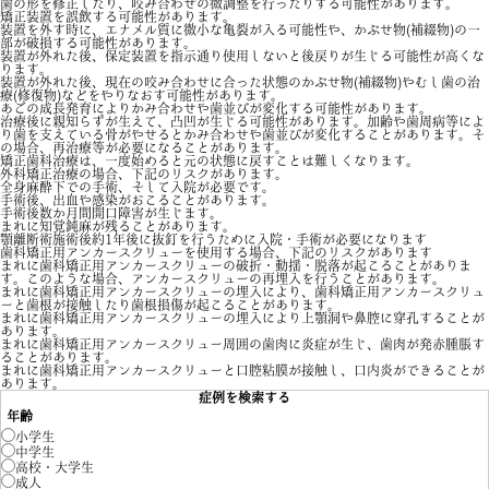
歯の形を修正したり、咬み合わせの微調整を行ったりする可能性があります。
矯正装置を誤飲する可能性があります。
装置を外す時に、エナメル質に微小な亀裂が入る可能性や、かぶせ物(補綴物)の一
部が破損する可能性があります。
装置が外れた後、保定装置を指示通り使用しないと後戻りが生じる可能性が高くな
ります。
装置が外れた後、現在の咬み合わせに合った状態のかぶせ物(補綴物)やむし歯の治
療(修復物)などをやりなおす可能性があります。
あごの成長発育によりかみ合わせや歯並びが変化する可能性があります。
治療後に親知らずが生えて、凸凹が生じる可能性があります。加齢や歯周病等によ
り歯を支えている骨がやせるとかみ合わせや歯並びが変化することがあります。そ
の場合、再治療等が必要になることがあります。
矯正歯科治療は、一度始めると元の状態に戻すことは難しくなります。
外科矯正治療の場合、下記のリスクがあります。
全身麻酔下での手術、そして入院が必要です。
手術後、出血や感染がおこることがあります。
手術後数か月間開口障害が生じます。
まれに知覚鈍麻が残ることがあります。
顎離断術施術後約1年後に抜釘を行うために入院・手術が必要になります
歯科矯正用アンカースクリューを使用する場合、下記のリスクがあります
まれに歯科矯正用アンカースクリューの破折・動揺・脱落が起こることがありま
す。このような場合、アンカースクリューの再埋入を行うことがあります。
まれに歯科矯正用アンカースクリューの埋入により、歯科矯正用アンカースクリュ
ーと歯根が接触したり歯根損傷が起こることがあります。
まれに歯科矯正用アンカースクリューの埋入により上顎洞や鼻腔に穿孔することが
あります。
まれに歯科矯正用アンカースクリュー周囲の歯肉に炎症が生じ、歯肉が発赤腫脹す
ることがあります。
まれに歯科矯正用アンカースクリューと口腔粘膜が接触し、口内炎ができることが
あります。
症例を検索する
年齢
小学生
中学生
高校・大学生
成人