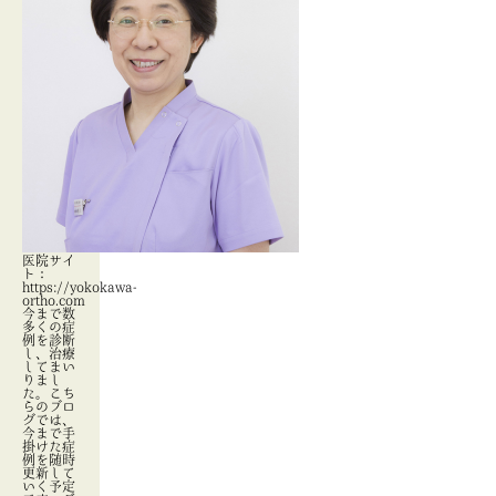
医院サイ
ト：
https://yokokawa-
ortho.com
今まで数
多くの症
例を診断
し、治療
してまい
りまし
た。こち
らのブロ
グでは、
今まで手
掛けた症
例を随時
更新して
いく予定