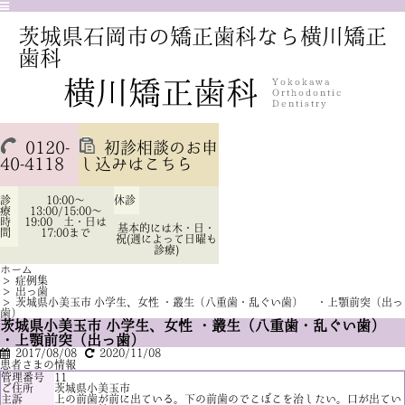
茨城県石岡市の矯正歯科なら横川矯正
歯科
0120-
初診相談のお申
40-4118
し込みはこちら
診
10:00～
休診
療
13:00/15:00～
時
19:00 土・日は
基本的には木・日・
間
17:00まで
祝(週によって日曜も
診療)
ホーム
>
症例集
>
出っ歯
>
茨城県小美玉市 小学生、女性 ・叢生（八重歯・乱ぐい歯） ・上顎前突（出っ
歯）
茨城県小美玉市 小学生、女性 ・叢生（八重歯・乱ぐい歯）
・上顎前突（出っ歯）
2017/08/08
2020/11/08
患者さまの情報
管理番号
11
ご住所
茨城県小美玉市
主訴
上の前歯が前に出ている。下の前歯のでこぼこを治したい。口が出てい