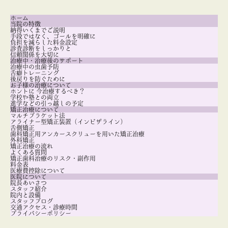
ホーム
当院の特徴
納得いくまでご説明
手段ではなく、ゴールを明確に
負担を減らした料金設定
診査診断をしっかりと
信頼関係を大切に
治療中・治療後のサポート
治療中の虫歯予防
舌癖トレーニング
後戻りを防ぐために
お子様の治療について
ホントに 今治療するべき？
学校や塾との両立
進学などの引っ越しの予定
矯正治療について
マルチブラケット法
アライナー型矯正装置（インビザライン）
舌側矯正
歯科矯正用アンカースクリューを用いた矯正治療
外科矯正
矯正治療の流れ
よくある質問
矯正歯科治療のリスク・副作用
料金表
医療費控除について
医院について
院長あいさつ
スタッフ紹介
院内と設備
スタッフブログ
交通アクセス・診療時間
プライバシーポリシー