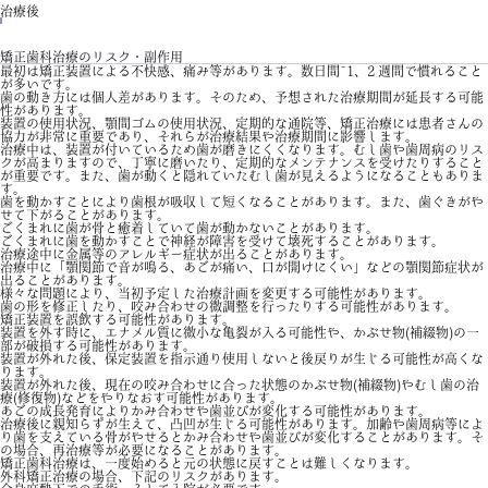
治療後
矯正歯科治療のリスク・副作用
最初は矯正装置による不快感、痛み等があります。数日間~1、2 週間で慣れること
が多いです。
歯の動き方には個人差があります。そのため、予想された治療期間が延長する可能
性があります。
装置の使用状況、顎間ゴムの使用状況、定期的な通院等、矯正治療には患者さんの
協力が非常に重要であり、それらが治療結果や治療期間に影響します。
治療中は、装置が付いているため歯が磨きにくくなります。むし歯や歯周病のリス
クが高まりますので、丁寧に磨いたり、定期的なメンテナンスを受けたりすること
が重要です。また、歯が動くと隠れていたむし歯が見えるようになることもありま
す。
歯を動かすことにより歯根が吸収して短くなることがあります。また、歯ぐきがや
せて下がることがあります。
ごくまれに歯が骨と癒着していて歯が動かないことがあります。
ごくまれに歯を動かすことで神経が障害を受けて壊死することがあります。
治療途中に金属等のアレルギー症状が出ることがあります。
治療中に「顎関節で音が鳴る、あごが痛い、口が開けにくい」などの顎関節症状が
出ることがあります。
様々な問題により、当初予定した治療計画を変更する可能性があります。
歯の形を修正したり、咬み合わせの微調整を行ったりする可能性があります。
矯正装置を誤飲する可能性があります。
装置を外す時に、エナメル質に微小な亀裂が入る可能性や、かぶせ物(補綴物)の一
部が破損する可能性があります。
装置が外れた後、保定装置を指示通り使用しないと後戻りが生じる可能性が高くな
ります。
装置が外れた後、現在の咬み合わせに合った状態のかぶせ物(補綴物)やむし歯の治
療(修復物)などをやりなおす可能性があります。
あごの成長発育によりかみ合わせや歯並びが変化する可能性があります。
治療後に親知らずが生えて、凸凹が生じる可能性があります。加齢や歯周病等によ
り歯を支えている骨がやせるとかみ合わせや歯並びが変化することがあります。そ
の場合、再治療等が必要になることがあります。
矯正歯科治療は、一度始めると元の状態に戻すことは難しくなります。
外科矯正治療の場合、下記のリスクがあります。