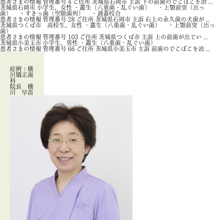
患者さまの情報 管理番号 4 ご住所 茨城県石岡市 主訴 下の前歯のでこぼこを治 ...
茨城県石岡市 小学生、女性 ・叢生（八重歯・乱ぐい歯） ・上顎前突（出っ
歯） ・すきっ歯（空隙歯列） ・過蓋咬合
患者さまの情報 管理番号 28 ご住所 茨城県石岡市 主訴 右上の永久歯の犬歯が ...
茨城県つくば市 高校生、女性 ・叢生（八重歯・乱ぐい歯） ・上顎前突（出っ
歯）
患者さまの情報 管理番号 103 ご住所 茨城県つくば市 主訴 上の前歯が出てい ...
茨城県小美玉市 小学生、男性 ・叢生（八重歯・乱ぐい歯）
患者さまの情報 管理番号 66 ご住所 茨城県小美玉市 主訴 前歯のでこぼこを治 ...
症例：横
川矯正歯
科
院長 横
川 早苗