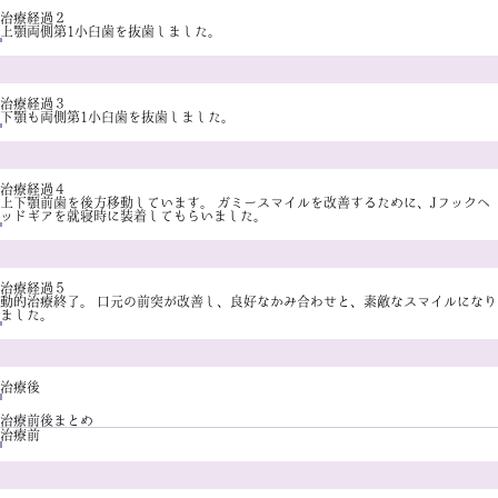
治療経過２
上顎両側第1小臼歯を抜歯しました。
治療経過３
下顎も両側第1小臼歯を抜歯しました。
治療経過４
上下顎前歯を後方移動しています。 ガミースマイルを改善するために、Jフックヘ
ッドギアを就寝時に装着してもらいました。
治療経過５
動的治療終了。 口元の前突が改善し、良好なかみ合わせと、素敵なスマイルになり
ました。
治療後
治療前後まとめ
治療前