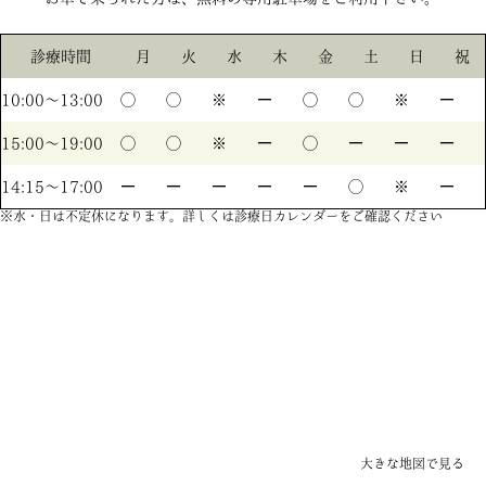
診療時間
月
火
水
木
金
土
日
祝
10:00〜13:00
◯
◯
※
ー
◯
◯
※
ー
15:00〜19:00
◯
◯
※
ー
◯
ー
ー
ー
14:15〜17:00
ー
ー
ー
ー
ー
◯
※
ー
※水・日は不定休になります。詳しくは診療日カレンダーをご確認ください
大きな地図で見る