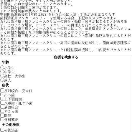
全身麻酔下での手術、そして入院が必要です。
手術後、出血や感染がおこることがあります。
手術後数か月間開口障害が生じます。
まれに知覚鈍麻が残ることがあります。
顎離断術施術後約1年後に抜釘を行うために入院・手術が必要になります
歯科矯正用アンカースクリューを使用する場合、下記のリスクがあります
まれに歯科矯正用アンカースクリューの破折・動揺・脱落が起こることがありま
す。このような場合、アンカースクリューの再埋入を行うことがあります。
まれに歯科矯正用アンカースクリューの埋入により、歯科矯正用アンカースクリュ
ーと歯根が接触したり歯根損傷が起こることがあります。
まれに歯科矯正用アンカースクリューの埋入により上顎洞や鼻腔に穿孔することが
あります。
まれに歯科矯正用アンカースクリュー周囲の歯肉に炎症が生じ、歯肉が発赤腫脹す
ることがあります。
まれに歯科矯正用アンカースクリューと口腔粘膜が接触し、口内炎ができることが
あります。
症例を検索する
年齢
小学生
中学生
高校・大学生
成人
症状
反対咬合・受け口
出っ歯
上下顎前突
八重歯・乱ぐい歯
過蓋咬合
すきっ歯
開咬
外科矯正
その他検索
唇側矯正