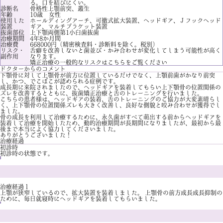
る。口を結びにくい。
診断名
骨格性上顎前突、叢生
年齢
10歳 女性
使用した
ホールディングアーチ、可撤式拡大装置、ヘッドギア、Ｊフックヘッド
装置
ギア、マルチブラケット装置
抜歯部位
上下顎両側第1小臼歯抜歯
治療期間
4年8か月間
治療費
668000円（精密検査料・診断料を除く。税別）
リスク・
舌癖を改善しないと歯並び・かみ合わせが変化してしまう可能性が高く
副作用
なります。
矯正治療の一般的なリスクは
こちら
をご覧ください
ドクターからのコメント
下顎骨に対して上顎骨が前方に位置しているだけでなく、上顎前歯がかなり前突
し、かつ、でこぼこが認められる症例です。
成長期に来院されましたので、ヘッドギアを装着してもらい上下顎骨の位置関係の
ズレを改善するとともに、抜歯矯正治療と舌のトレーニングを行いました。
こちらの患者様は、ヘッドギアの装着、舌のトレーニングのご協力が大変素晴らし
く、上下顎骨の位置関係ズレも大きく改善し、良好な側貌と咬み合わせが獲得でし
ました。
骨の成長を利用して治療するために、永久歯がすべて萌出する前からヘッドギアを
装着して治療を開始したため、動的治療期間が長期間になりましたが、最初から最
後まで本当によく協力してくださいました。
ありがとうございました！
治療経過
初診時
初診時の状態です。
治療経過１
上顎が狭窄しているので、拡大装置を装着しました。 上顎骨の前方成長成長抑制の
ために、毎日就寝時にヘッドギアを装着してもらいました。