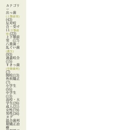
カテゴリ
ー
出っ歯
(上顎前突)
(43)
反対咬
合・受け
口
(下顎前
(23)
突)
上下顎前
突
(17)
八重歯・
乱ぐい歯
(叢生)
(93)
過蓋咬合
(15)
すきっ歯
(空隙歯列)
(7)
開咬
(13)
外科矯正
(7)
小学生
(55)
中学生
(13)
高校・大
学生
(26)
成人
(21)
女性
(79)
男性
(36)
タグ
混合歯列
期矯正治
療