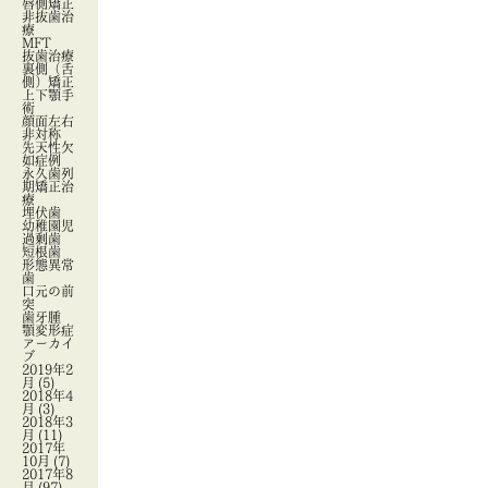
唇側矯正
非抜歯治
療
MFT
抜歯治療
裏側（舌
側）矯正
上下顎手
術
顔面左右
非対称
先天性欠
如症例
永久歯列
期矯正治
療
埋伏歯
幼稚園児
過剰歯
短根歯
形態異常
歯
口元の前
突
歯牙腫
顎変形症
アーカイ
ブ
2019年2
月
(5)
2018年4
月
(3)
2018年3
月
(11)
2017年
10月
(7)
2017年8
月
(97)