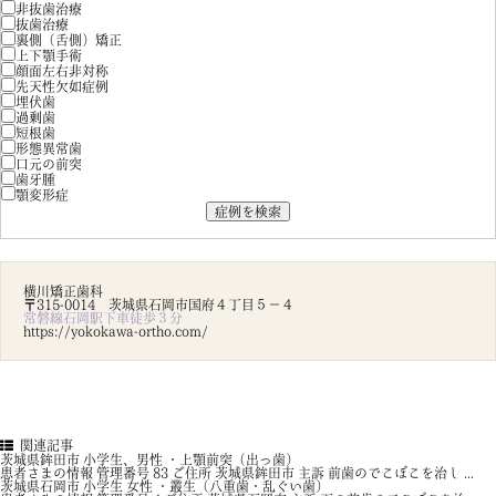
非抜歯治療
抜歯治療
裏側（舌側）矯正
上下顎手術
顔面左右非対称
先天性欠如症例
埋伏歯
過剰歯
短根歯
形態異常歯
口元の前突
歯牙腫
顎変形症
横川矯正歯科
〒315-0014 茨城県石岡市国府４丁目５－４
常磐線石岡駅下車徒歩３分
https://yokokawa-ortho.com/
関連記事
茨城県鉾田市 小学生、男性 ・上顎前突（出っ歯）
患者さまの情報 管理番号 83 ご住所 茨城県鉾田市 主訴 前歯のでこぼこを治し ...
茨城県石岡市 小学生 女性 ・叢生（八重歯・乱ぐい歯）