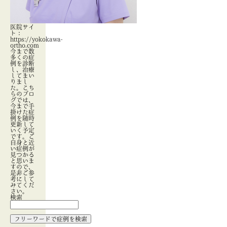
医院サイ
ト：
https://yokokawa-
ortho.com
今まで数
多くの症
例を診断
し、治療
してまい
りまし
た。こち
らのブロ
グでは、
今まで手
掛けた症
例を随時
更新して
いく予定
です。ご
自身と近
い症例が
見つかる
と思いま
すので、
是非ご参
考にして
みてくだ
さい。
検索