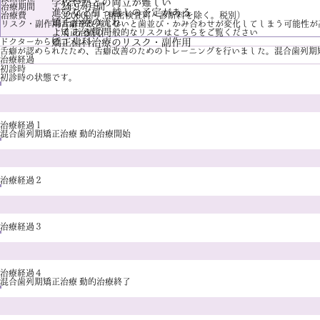
学校や塾との両立が難しい
治療期間
2年9か月間
進学など引っ越しの予定がある
治療費
320000円（精密検査料・診断料を除く。税別）
矯正治療の流れ
リスク・副作用
舌癖を改善しないと歯並び・かみ合わせが変化してしまう可能性が
よくある質問
矯正治療の一般的なリスクは
こちら
をご覧ください
ドクターからのコメント
矯正歯科治療のリスク・副作用
舌癖が認められたため、舌癖改善のためのトレーニングを行いました。混合歯列期
治療経過
初診時
初診時の状態です。
治療経過１
混合歯列期矯正治療 動的治療開始
治療経過２
治療経過３
治療経過４
混合歯列期矯正治療 動的治療終了