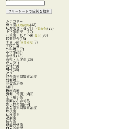
カテゴリー
出っ歯
(43)
(上顎前突)
反対咬合・受け口
(23)
(下顎前突)
上下顎前突
(17)
八重歯・乱ぐい歯
(93)
(叢生)
過蓋咬合
(15)
すきっ歯
(7)
(空隙歯列)
開咬
(13)
外科矯正
(7)
小学生
(55)
中学生
(13)
高校・大学生
(26)
成人
(21)
女性
(79)
男性
(36)
タグ
混合歯列期矯正治療
唇側矯正
非抜歯治療
MFT
抜歯治療
裏側（舌側）矯正
上下顎手術
顔面左右非対称
先天性欠如症例
永久歯列期矯正治療
埋伏歯
幼稚園児
過剰歯
短根歯
形態異常歯
口元の前突