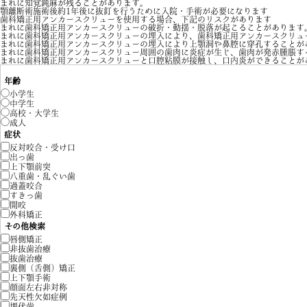
まれに知覚鈍麻が残ることがあります。
顎離断術施術後約1年後に抜釘を行うために入院・手術が必要になります
歯科矯正用アンカースクリューを使用する場合、下記のリスクがあります
まれに歯科矯正用アンカースクリューの破折・動揺・脱落が起こることがあります
まれに歯科矯正用アンカースクリューの埋入により、歯科矯正用アンカースクリュ
まれに歯科矯正用アンカースクリューの埋入により上顎洞や鼻腔に穿孔することが
まれに歯科矯正用アンカースクリュー周囲の歯肉に炎症が生じ、歯肉が発赤腫脹す
まれに歯科矯正用アンカースクリューと口腔粘膜が接触し、口内炎ができることが
年齢
小学生
中学生
高校・大学生
成人
症状
反対咬合・受け口
出っ歯
上下顎前突
八重歯・乱ぐい歯
過蓋咬合
すきっ歯
開咬
外科矯正
その他検索
唇側矯正
非抜歯治療
抜歯治療
裏側（舌側）矯正
上下顎手術
顔面左右非対称
先天性欠如症例
埋伏歯