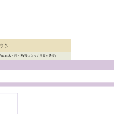
ちら
的には木・日・祝(週によって日曜も診療)