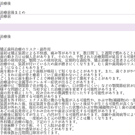
治療後
治療前後まとめ
治療前
治療後
矯正歯科治療のリスク・副作用
最初は矯正装置による不快感、痛み等があります。数日間~1、2 週間で慣れること
歯の動き方には個人差があります。そのため、予想された治療期間が延長する可能
装置の使用状況、顎間ゴムの使用状況、定期的な通院等、矯正治療には患者さんの
治療中は、装置が付いているため歯が磨きにくくなります。むし歯や歯周病のリス
ようになることもあります。
歯を動かすことにより歯根が吸収して短くなることがあります。また、歯ぐきがや
ごくまれに歯が骨と癒着していて歯が動かないことがあります。
ごくまれに歯を動かすことで神経が障害を受けて壊死することがあります。
治療途中に金属等のアレルギー症状が出ることがあります。
治療中に「顎関節で音が鳴る、あごが痛い、口が開けにくい」などの顎関節症状が
様々な問題により、当初予定した治療計画を変更する可能性があります。
歯の形を修正したり、咬み合わせの微調整を行ったりする可能性があります。
矯正装置を誤飲する可能性があります。
装置を外す時に、エナメル質に微小な亀裂が入る可能性や、かぶせ物(補綴物)の一
装置が外れた後、保定装置を指示通り使用しないと後戻りが生じる可能性が高くな
装置が外れた後、現在の咬み合わせに合った状態のかぶせ物(補綴物)やむし歯の治療
あごの成長発育によりかみ合わせや歯並びが変化する可能性があります。
治療後に親知らずが生えて、凸凹が生じる可能性があります。加齢や歯周病等によ
矯正歯科治療は、一度始めると元の状態に戻すことは難しくなります。
外科矯正治療の場合、下記のリスクがあります。
全身麻酔下での手術、そして入院が必要です。
手術後、出血や感染がおこることがあります。
手術後数か月間開口障害が生じます。