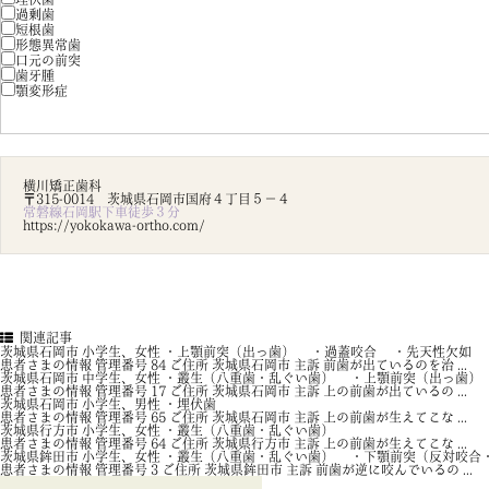
過剰歯
短根歯
形態異常歯
口元の前突
歯牙腫
顎変形症
横川矯正歯科
〒315-0014 茨城県石岡市国府４丁目５－４
常磐線石岡駅下車徒歩３分
https://yokokawa-ortho.com/
関連記事
茨城県石岡市 小学生、女性 ・上顎前突（出っ歯） ・過蓋咬合 ・先天性欠如
患者さまの情報 管理番号 84 ご住所 茨城県石岡市 主訴 前歯が出ているのを治 ...
茨城県石岡市 中学生、女性 ・叢生（八重歯・乱ぐい歯） ・上顎前突（出っ歯
患者さまの情報 管理番号 17 ご住所 茨城県石岡市 主訴 上の前歯が出ているの ...
茨城県石岡市 小学生、男性 ・埋伏歯
患者さまの情報 管理番号 65 ご住所 茨城県石岡市 主訴 上の前歯が生えてこな ...
茨城県行方市 小学生、女性 ・叢生（八重歯・乱ぐい歯）
患者さまの情報 管理番号 64 ご住所 茨城県行方市 主訴 上の前歯が生えてこな ...
茨城県鉾田市 小学生、女性 ・叢生（八重歯・乱ぐい歯） ・下顎前突（反対咬合
患者さまの情報 管理番号 3 ご住所 茨城県鉾田市 主訴 前歯が逆に咬んでいるの ...