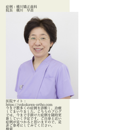
症例：横川矯正歯科
院長 横川 早苗
医院サイト：
https://yokokawa-ortho.com
今まで数多くの症例を診断し、治療
してまいりました。こちらのブログ
では、今まで手掛けた症例を随時更
新していく予定です。ご自身と近い
症例が見つかると思いますので、是
非ご参考にしてみてください。
検索