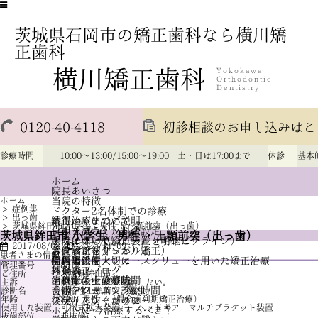
茨城県石岡市の矯正歯科なら横川矯
正歯科
0120-40-4118
初診相談のお申し込みはこ
診療時間
10:00～13:00/15:00～19:00 土・日は17:00まで
休診
基本
ホーム
院長あいさつ
ホーム
当院の特徴
>
症例集
ドクター2名体制での診療
>
出っ歯
納得いくまでご説明
矯正治療について
>
茨城県鉾田市 小学生、男性 ・上顎前突（出っ歯）
負担を減らした料金設定
マルチブラケット法
茨城県鉾田市 小学生、男性 ・上顎前突（出っ歯）
手段ではなく、ゴールを明確に
アライナー型矯正装置（インビザライン）
医院について
2017/08/08
2020/11/09
診査診断をしっかりと
舌側矯正（リンガル矯正）
スタッフ紹介
患者さまの情報
信頼関係を大切に
歯科矯正用アンカースクリューを用いた矯正治療
院内と設備
症例集
管理番号
83
外科矯正
スタッフブログ
料金表
ご住所
茨城県鉾田市
治療中の虫歯予防
歯科衛生士の募集
アクセス・診療時間
主訴
前歯のでこぼこを治したい。
舌癖トレーニング
交通アクセス・診療時間
診断名
骨格性上顎前突 叢生
年齢
8歳 男性 （混合歯列期矯正治療）
後戻りを防ぐために
プライバシーポリシー
使用した装置
可撤式拡大装置 ヘッドギア マルチブラケット装置
ホントに 今治療するべき？
抜歯部位
非抜歯