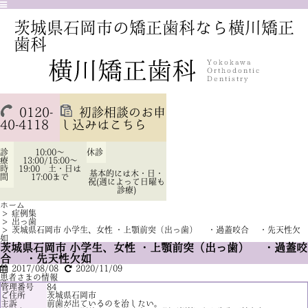
茨城県石岡市の矯正歯科なら横川矯正
歯科
0120-
初診相談のお申
40-4118
し込みはこちら
診
10:00～
休診
療
13:00/15:00～
時
19:00 土・日は
基本的には木・日・
間
17:00まで
祝(週によって日曜も
診療)
ホーム
>
症例集
>
出っ歯
>
茨城県石岡市 小学生、女性 ・上顎前突（出っ歯） ・過蓋咬合 ・先天性欠
如
茨城県石岡市 小学生、女性 ・上顎前突（出っ歯） ・過蓋咬
合 ・先天性欠如
2017/08/08
2020/11/09
患者さまの情報
管理番号
84
ご住所
茨城県石岡市
主訴
前歯が出ているのを治したい。