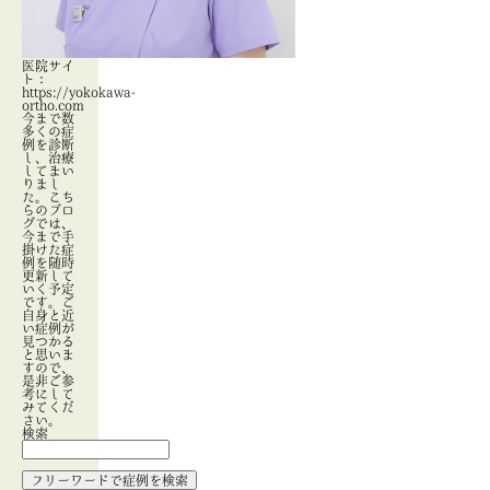
医院サイ
ト：
https://yokokawa-
ortho.com
今まで数
多くの症
例を診断
し、治療
してまい
りまし
た。こち
らのブロ
グでは、
今まで手
掛けた症
例を随時
更新して
いく予定
です。ご
自身と近
い症例が
見つかる
と思いま
すので、
是非ご参
考にして
みてくだ
さい。
検索