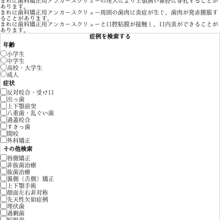
まれに歯科矯正用アンカースクリューの埋入により上顎洞や鼻腔に穿孔することが
あります。
まれに歯科矯正用アンカースクリュー周囲の歯肉に炎症が生じ、歯肉が発赤腫脹す
ることがあります。
まれに歯科矯正用アンカースクリューと口腔粘膜が接触し、口内炎ができることが
あります。
症例を検索する
年齢
小学生
中学生
高校・大学生
成人
症状
反対咬合・受け口
出っ歯
上下顎前突
八重歯・乱ぐい歯
過蓋咬合
すきっ歯
開咬
外科矯正
その他検索
唇側矯正
非抜歯治療
抜歯治療
裏側（舌側）矯正
上下顎手術
顔面左右非対称
先天性欠如症例
埋伏歯
過剰歯