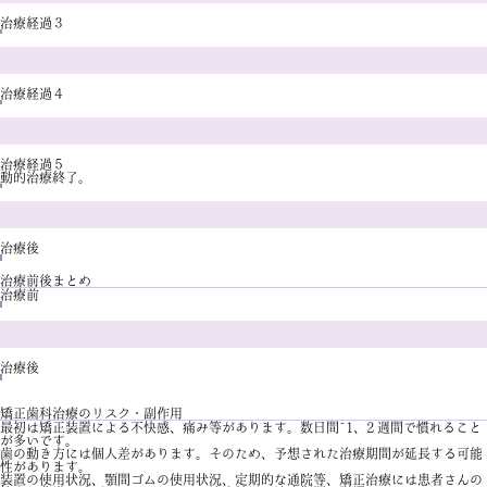
治療経過３
治療経過４
治療経過５
動的治療終了。
治療後
治療前後まとめ
治療前
治療後
矯正歯科治療のリスク・副作用
最初は矯正装置による不快感、痛み等があります。数日間~1、2 週間で慣れること
が多いです。
歯の動き方には個人差があります。そのため、予想された治療期間が延長する可能
性があります。
装置の使用状況、顎間ゴムの使用状況、定期的な通院等、矯正治療には患者さんの