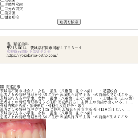
短根歯
形態異常歯
口元の前突
歯牙腫
顎変形症
横川矯正歯科
〒315-0014 茨城県石岡市国府４丁目５－４
常磐線石岡駅下車徒歩３分
https://yokokawa-ortho.com/
関連記事
茨城県石岡市 社会人、女性 ・叢生（八重歯・乱ぐい歯） ・過蓋咬合
患者さまの情報 管理番号 36 ご住所 茨城県石岡市 主訴 上の前歯のでこぼこを ...
茨城県行方市 中学生、女性 ・叢生（八重歯・乱ぐい歯） ・上顎前突（出っ歯）
患者さまの情報 管理番号 5 ご住所 茨城県行方市 主訴 上の前歯が出ている、口 ...
外科的矯正治療・顎変形症・骨格性反対咬合・叢生
患者さまの情報 管理番号 125 ご住所 茨城県石岡市 主訴 受け口を治したい。 ...
茨城県行方市 小学生、女性 ・叢生（八重歯・乱ぐい歯）
患者さまの情報 管理番号 64 ご住所 茨城県行方市 主訴 上の前歯が生えてこな ...