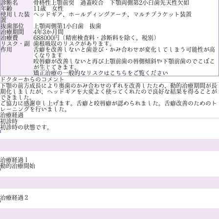
診断名
骨格性上顎前突 過蓋咬合 下顎両側第2小臼歯先天性欠如
年齢
11歳 女性
使用した装
ヘッドギア、ホールディングアーチ、マルチブラケット装置
置
抜歯部位
上顎両側第1小臼歯 抜歯
治療期間
4年3か月間
治療費
688000円（精密検査料・診断料を除く。税別）
リスク・副
歯根吸収のリスクがあります。
作用
舌癖を改善しないと歯並び・かみ合わせが変化してしまう可能性が高
くなります
咬唇癖が改善しないと再び上顎前歯の唇側傾斜や下顎前歯のでこぼこ
が生じてきます。
矯正治療の一般的なリスクは
こちら
をご覧ください
ドクターからのコメント
下顎の前方成長により奥歯のかみ合わせのずれを改善したため、動的治療期間が長
期化しましたが、ヘッドギアを大変よく使ってくれたので良好な結果を得ることが
できました。
ご協力に感謝申し上げます。舌癖と咬唇癖が認められました。舌癖改善のためのト
レーニングを行いました。
治療経過
初診時
初診時の状態です。
治療経過１
動的治療開始
治療経過２