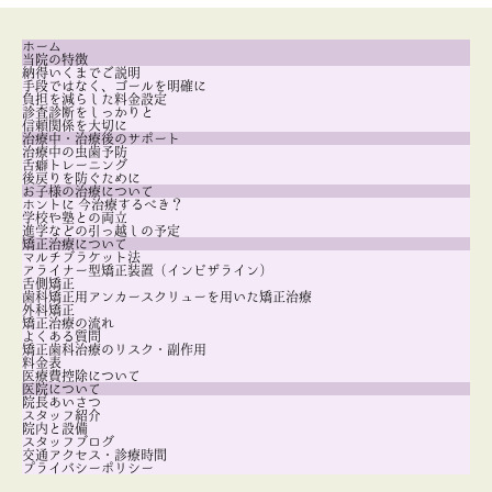
ホーム
当院の特徴
納得いくまでご説明
手段ではなく、ゴールを明確に
負担を減らした料金設定
診査診断をしっかりと
信頼関係を大切に
治療中・治療後のサポート
治療中の虫歯予防
舌癖トレーニング
後戻りを防ぐために
お子様の治療について
ホントに 今治療するべき？
学校や塾との両立
進学などの引っ越しの予定
矯正治療について
マルチブラケット法
アライナー型矯正装置（インビザライン）
舌側矯正
歯科矯正用アンカースクリューを用いた矯正治療
外科矯正
矯正治療の流れ
よくある質問
矯正歯科治療のリスク・副作用
料金表
医療費控除について
医院について
院長あいさつ
スタッフ紹介
院内と設備
スタッフブログ
交通アクセス・診療時間
プライバシーポリシー