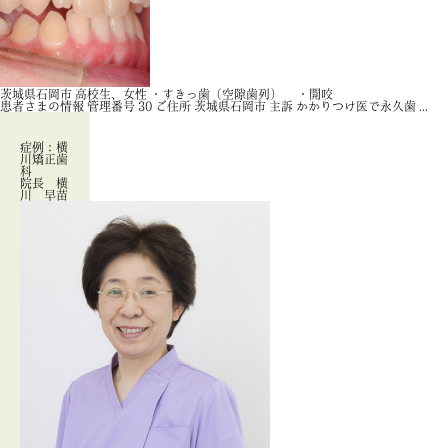
茨城県石岡市 高校生、女性 ・すきっ歯（空隙歯列） ・開咬
患者さまの情報 管理番号 30 ご住所 茨城県石岡市 主訴 かかりつけ医で永久歯 ...
症例：横
川矯正歯
科
院長 横
川 早苗