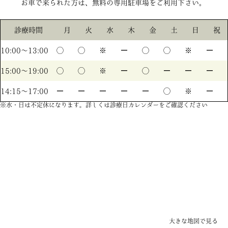
お車で来られた方は、無料の専用駐車場をご利用下さい。
診療時間
月
火
水
木
金
土
日
祝
10:00〜13:00
◯
◯
※
ー
◯
◯
※
ー
15:00〜19:00
◯
◯
※
ー
◯
ー
ー
ー
14:15〜17:00
ー
ー
ー
ー
ー
◯
※
ー
※水・日は不定休になります。詳しくは診療日カレンダーをご確認ください
大きな地図で見る