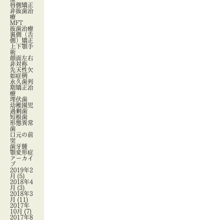
唇側矯正
非抜歯治
療
MFT
抜歯治療
裏側（舌
側）矯正
上下顎手
術
顔面左右
非対称
先天性欠
如症例
永久歯列
期矯正治
療
埋伏歯
幼稚園児
過剰歯
短根歯
形態異常
歯
口元の前
突
歯牙腫
顎変形症
アーカイ
ブ
2019年2
月
(5)
2018年4
月
(3)
2018年3
月
(11)
2017年
10月
(7)
2017年8