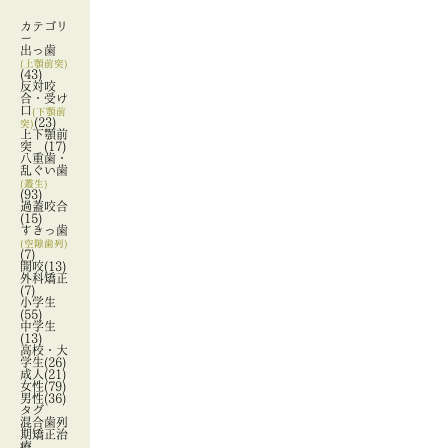
カテゴリ
ー
出っ歯
(上顎前突)
(43)
反対咬
合・受け
口
(下顎前
(23)
突)
上下顎前
突
(17)
八重歯・
乱ぐい歯
(叢生)
(93)
過蓋咬合
(15)
すきっ歯
(空隙歯列)
(7)
開咬
(13)
外科矯正
(7)
小学生
(55)
中学生
(13)
高校・大
学生
(26)
成人
(21)
女性
(79)
男性
(36)
タグ
混合歯列
期矯正治
療