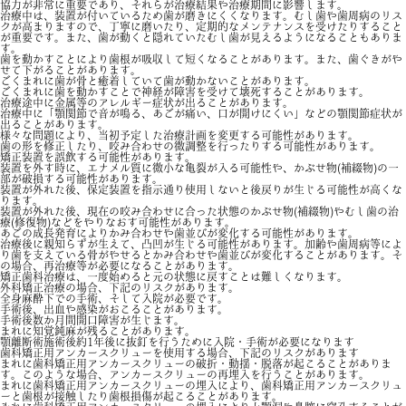
協力が非常に重要であり、それらが治療結果や治療期間に影響します。
治療中は、装置が付いているため歯が磨きにくくなります。むし歯や歯周病のリス
クが高まりますので、丁寧に磨いたり、定期的なメンテナンスを受けたりすること
が重要です。また、歯が動くと隠れていたむし歯が見えるようになることもありま
す。
歯を動かすことにより歯根が吸収して短くなることがあります。また、歯ぐきがや
せて下がることがあります。
ごくまれに歯が骨と癒着していて歯が動かないことがあります。
ごくまれに歯を動かすことで神経が障害を受けて壊死することがあります。
治療途中に金属等のアレルギー症状が出ることがあります。
治療中に「顎関節で音が鳴る、あごが痛い、口が開けにくい」などの顎関節症状が
出ることがあります。
様々な問題により、当初予定した治療計画を変更する可能性があります。
歯の形を修正したり、咬み合わせの微調整を行ったりする可能性があります。
矯正装置を誤飲する可能性があります。
装置を外す時に、エナメル質に微小な亀裂が入る可能性や、かぶせ物(補綴物)の一
部が破損する可能性があります。
装置が外れた後、保定装置を指示通り使用しないと後戻りが生じる可能性が高くな
ります。
装置が外れた後、現在の咬み合わせに合った状態のかぶせ物(補綴物)やむし歯の治
療(修復物)などをやりなおす可能性があります。
あごの成長発育によりかみ合わせや歯並びが変化する可能性があります。
治療後に親知らずが生えて、凸凹が生じる可能性があります。加齢や歯周病等によ
り歯を支えている骨がやせるとかみ合わせや歯並びが変化することがあります。そ
の場合、再治療等が必要になることがあります。
矯正歯科治療は、一度始めると元の状態に戻すことは難しくなります。
外科矯正治療の場合、下記のリスクがあります。
全身麻酔下での手術、そして入院が必要です。
手術後、出血や感染がおこることがあります。
手術後数か月間開口障害が生じます。
まれに知覚鈍麻が残ることがあります。
顎離断術施術後約1年後に抜釘を行うために入院・手術が必要になります
歯科矯正用アンカースクリューを使用する場合、下記のリスクがあります
まれに歯科矯正用アンカースクリューの破折・動揺・脱落が起こることがありま
す。このような場合、アンカースクリューの再埋入を行うことがあります。
まれに歯科矯正用アンカースクリューの埋入により、歯科矯正用アンカースクリュ
ーと歯根が接触したり歯根損傷が起こることがあります。