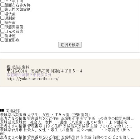
上下顎手術
顔面左右非対称
先天性欠如症例
埋伏歯
過剰歯
短根歯
形態異常歯
口元の前突
歯牙腫
顎変形症
横川矯正歯科
〒315-0014 茨城県石岡市国府４丁目５－４
常磐線石岡駅下車徒歩３分
https://yokokawa-ortho.com/
関連記事
茨城県小美玉市 大学生、女性 ・すきっ歯（空隙歯列）
患者さまの情報 管理番号 32 ご住所 茨城県小美玉市 主訴 上の真中の隙間を閉 ...
茨城県東茨城郡 社会人、女性 ・叢生（八重歯・乱ぐい歯）・上下顎前突
患者さまの情報 管理番号 119 ご住所 茨城県東茨城郡 主訴 でこぼこを治した ...
茨城県岩井市 社会人、女性 ・叢生（八重歯・乱ぐい歯） ・上顎前突（出っ
歯）
患者さまの情報 管理番号 20 ご住所 茨城県岩井市 主訴 前歯のでこぼこを治し ...