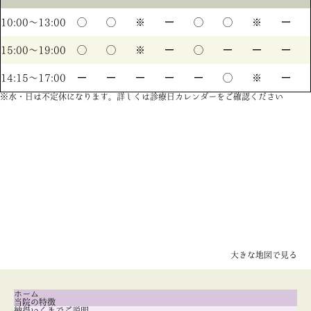
10:00〜13:00
◯
◯
※
ー
◯
◯
※
ー
15:00〜19:00
◯
◯
※
ー
◯
ー
ー
ー
14:15〜17:00
ー
ー
ー
ー
ー
◯
※
ー
※水・日は不定休になります。詳しくは診療日カレンダーをご確認ください
大きな地図で見る
ホーム
当院の特徴
納得いくまでご説明