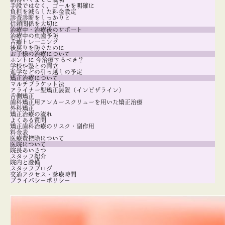
手段ではなく、ゴールを明確に
負担を減らした料金設定
診査診断をしっかりと
信頼関係を大切に
治療中・治療後のサポート
治療中の虫歯予防
舌癖トレーニング
後戻りを防ぐために
お子様の治療について
ホントに 今治療するべき？
学校や塾との両立
進学などの引っ越しの予定
矯正治療について
マルチブラケット法
アライナー型矯正装置（インビザライン）
舌側矯正
歯科矯正用アンカースクリューを用いた矯正治療
外科矯正
矯正治療の流れ
よくある質問
矯正歯科治療のリスク・副作用
料金表
医療費控除について
医院について
院長あいさつ
スタッフ紹介
院内と設備
スタッフブログ
交通アクセス・診療時間
プライバシーポリシー