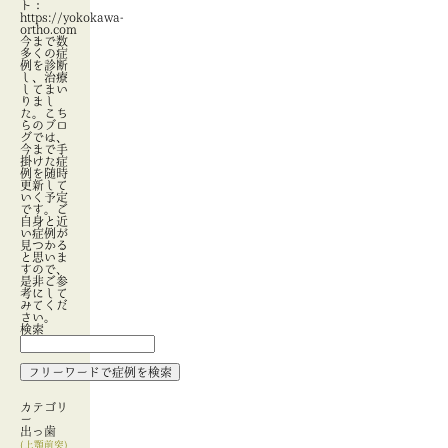
ト：
https://yokokawa-
ortho.com
今まで数
多くの症
例を診断
し、治療
してまい
りまし
た。こち
らのブロ
グでは、
今まで手
掛けた症
例を随時
更新して
いく予定
です。ご
自身と近
い症例が
見つかる
と思いま
すので、
是非ご参
考にして
みてくだ
さい。
検索
カテゴリ
ー
出っ歯
(上顎前突)