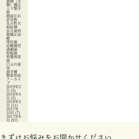
裏側（舌
側）矯正
上下顎手
術
顔面左右
非対称
先天性欠
如症例
永久歯列
期矯正治
療
埋伏歯
幼稚園児
過剰歯
短根歯
形態異常
歯
口元の前
突
歯牙腫
顎変形症
アーカイ
ブ
2019年2
月
(5)
2018年4
月
(3)
2018年3
月
(11)
2017年
10月
(7)
2017年8
月
(97)
まずはお悩みをお聞かせください。