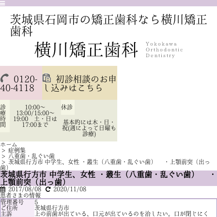
茨城県石岡市の矯正歯科なら横川矯正
歯科
0120-
初診相談のお申
40-4118
し込みはこちら
診
10:00～
休診
療
13:00/15:00～
時
19:00 土・日は
基本的には木・日・
間
17:00まで
祝(週によって日曜も
診療)
ホーム
>
症例集
>
八重歯・乱ぐい歯
>
茨城県行方市 中学生、女性 ・叢生（八重歯・乱ぐい歯） ・上顎前突（出っ
歯）
茨城県行方市 中学生、女性 ・叢生（八重歯・乱ぐい歯） ・
上顎前突（出っ歯）
2017/08/08
2020/11/08
患者さまの情報
管理番号
5
ご住所
茨城県行方市
主訴
上の前歯が出ている、口元が出ているのを治したい。口が閉じにく