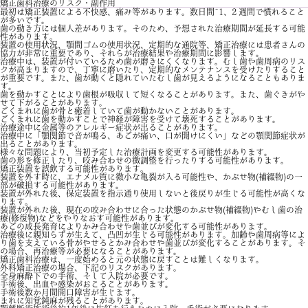
矯正歯科治療のリスク・副作用
最初は矯正装置による不快感、痛み等があります。数日間~1、2 週間で慣れること
が多いです。
歯の動き方には個人差があります。そのため、予想された治療期間が延長する可能
性があります。
装置の使用状況、顎間ゴムの使用状況、定期的な通院等、矯正治療には患者さんの
協力が非常に重要であり、それらが治療結果や治療期間に影響します。
治療中は、装置が付いているため歯が磨きにくくなります。むし歯や歯周病のリス
クが高まりますので、丁寧に磨いたり、定期的なメンテナンスを受けたりすること
が重要です。また、歯が動くと隠れていたむし歯が見えるようになることもありま
す。
歯を動かすことにより歯根が吸収して短くなることがあります。また、歯ぐきがや
せて下がることがあります。
ごくまれに歯が骨と癒着していて歯が動かないことがあります。
ごくまれに歯を動かすことで神経が障害を受けて壊死することがあります。
治療途中に金属等のアレルギー症状が出ることがあります。
治療中に「顎関節で音が鳴る、あごが痛い、口が開けにくい」などの顎関節症状が
出ることがあります。
様々な問題により、当初予定した治療計画を変更する可能性があります。
歯の形を修正したり、咬み合わせの微調整を行ったりする可能性があります。
矯正装置を誤飲する可能性があります。
装置を外す時に、エナメル質に微小な亀裂が入る可能性や、かぶせ物(補綴物)の一
部が破損する可能性があります。
装置が外れた後、保定装置を指示通り使用しないと後戻りが生じる可能性が高くな
ります。
装置が外れた後、現在の咬み合わせに合った状態のかぶせ物(補綴物)やむし歯の治
療(修復物)などをやりなおす可能性があります。
あごの成長発育によりかみ合わせや歯並びが変化する可能性があります。
治療後に親知らずが生えて、凸凹が生じる可能性があります。加齢や歯周病等によ
り歯を支えている骨がやせるとかみ合わせや歯並びが変化することがあります。そ
の場合、再治療等が必要になることがあります。
矯正歯科治療は、一度始めると元の状態に戻すことは難しくなります。
外科矯正治療の場合、下記のリスクがあります。
全身麻酔下での手術、そして入院が必要です。
手術後、出血や感染がおこることがあります。
手術後数か月間開口障害が生じます。
まれに知覚鈍麻が残ることがあります。