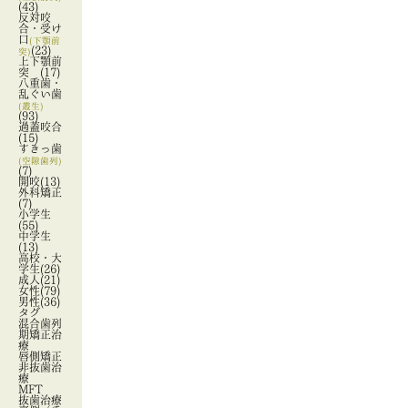
(43)
反対咬
合・受け
口
(下顎前
(23)
突)
上下顎前
突
(17)
八重歯・
乱ぐい歯
(叢生)
(93)
過蓋咬合
(15)
すきっ歯
(空隙歯列)
(7)
開咬
(13)
外科矯正
(7)
小学生
(55)
中学生
(13)
高校・大
学生
(26)
成人
(21)
女性
(79)
男性
(36)
タグ
混合歯列
期矯正治
療
唇側矯正
非抜歯治
療
MFT
抜歯治療