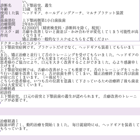
い。
診断名
上下顎前突、叢生
年齢
13歳 女性
使用した装
ヘッドギア、ホールディングアーチ、マルチブラケット装置
置
抜歯部位
上下顎両側第1小臼歯抜歯
治療期間
2年8か月間
治療費
612000円（精密検査料・診断料を除く。税別）
リスク・副
舌癖を改善しないと歯並び・かみ合わせが変化してしまう可能性が高
作用
くなります。
矯正治療の一般的なリスクは
こちら
をご覧ください
ドクターからのコメント
上下顎前突症例です。ブラケットだけでなく、ヘッドギアも装着してもらいまし
た。
また、矯正治療と並行して舌のトレーニングを受けてもらいました。ヘッドギアの
装着も舌のトレーニングも大変まじめに行ってくれました。
患者様のご協力により、口元を大きく改善することができました。心より感謝申し
上げます。
上下顎前突症例では、舌癖の改善がとっても重要です。舌のトレーニングをしっか
り行い舌癖を改善しないと、舌が前歯を押してしまい、矯正治療終了後に再び前歯
が前に出てしまいます。（＝後戻り）。
こちらの患者様は、いつも舌の位置を意識して下さっているため治療終了後も歯並
びは大変安定しています。
治療経過
初診時
上下顎前突。 口元の前突と下顎前歯の叢生が認められます。 舌癖改善のトレーニ
ングが必要です。
治療経過１
抜歯が終了し、動的治療を開始しました。 毎日就寝時には、ヘッドギアを装着して
もらっています。