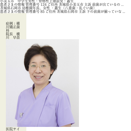
小美玉市 中学生男性・骨格性上顎前突・叢生
患者さまの情報 管理番号 124 ご住所 茨城県小美玉市 主訴 前歯が出ているの ...
茨城県石岡市 幼稚園年長、女性 ・叢生（八重歯・乱ぐい歯）
患者さまの情報 管理番号 85 ご住所 茨城県石岡市 主訴 下の前歯が揃っていな ...
症例：横
川矯正歯
科
院長 横
川 早苗
医院サイ