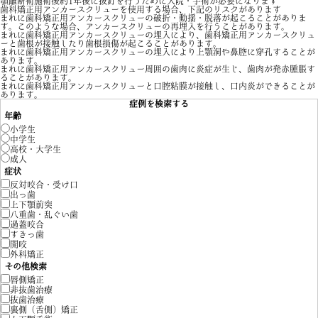
顎離断術施術後約1年後に抜釘を行うために入院・手術が必要になります
歯科矯正用アンカースクリューを使用する場合、下記のリスクがあります
まれに歯科矯正用アンカースクリューの破折・動揺・脱落が起こることがありま
す。このような場合、アンカースクリューの再埋入を行うことがあります。
まれに歯科矯正用アンカースクリューの埋入により、歯科矯正用アンカースクリュ
ーと歯根が接触したり歯根損傷が起こることがあります。
まれに歯科矯正用アンカースクリューの埋入により上顎洞や鼻腔に穿孔することが
あります。
まれに歯科矯正用アンカースクリュー周囲の歯肉に炎症が生じ、歯肉が発赤腫脹す
ることがあります。
まれに歯科矯正用アンカースクリューと口腔粘膜が接触し、口内炎ができることが
あります。
症例を検索する
年齢
小学生
中学生
高校・大学生
成人
症状
反対咬合・受け口
出っ歯
上下顎前突
八重歯・乱ぐい歯
過蓋咬合
すきっ歯
開咬
外科矯正
その他検索
唇側矯正
非抜歯治療
抜歯治療
裏側（舌側）矯正