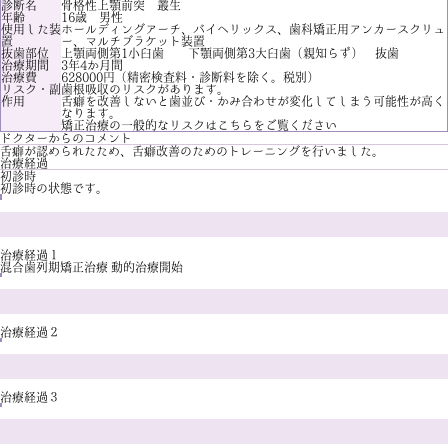
診断名
骨格性上顎前突 叢生
年齢
16歳 男性
使用した装
ホールディングアーチ、バイヘリックス、歯科矯正用アンカースクリュ
置
ー、マルチブラケット装置
抜歯部位
上顎両側第1小臼歯 下顎両側第3大臼歯（親知らず） 抜歯
治療期間
3年4か月間
治療費
628000円（精密検査料・診断料を除く。税別）
リスク・副
歯根吸収のリスクがあります。
作用
舌癖を改善しないと歯並び・かみ合わせが変化してしまう可能性が高く
なります。
矯正治療の一般的なリスクは
こちら
をご覧ください
ドクターからのコメント
舌癖が認められたため、舌癖改善のためのトレーニングを行いました。
治療経過
初診時
初診時の状態です。
治療経過１
混合歯列期矯正治療 動的治療開始
治療経過２
治療経過３