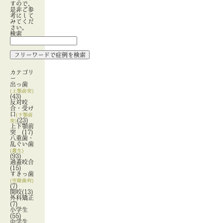
すので、
是非ご参
考にして
みてくだ
さい。
検索
カテゴリ
ー
出っ歯
(上顎前突)
(43)
反対咬
合・受け
口
(下顎前
(23)
突)
上下顎前
突
(17)
八重歯・
乱ぐい歯
(叢生)
(93)
過蓋咬合
(15)
すきっ歯
(空隙歯列)
(7)
開咬
(13)
外科矯正
(7)
小学生
(55)
中学生