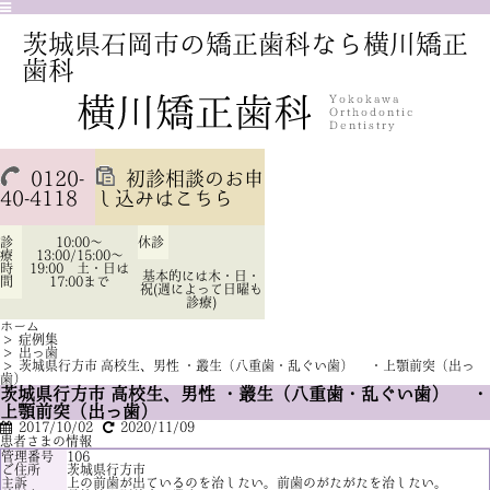
茨城県石岡市の矯正歯科なら横川矯正
歯科
0120-
初診相談のお申
40-4118
し込みはこちら
診
10:00～
休診
療
13:00/15:00～
時
19:00 土・日は
基本的には木・日・
間
17:00まで
祝(週によって日曜も
診療)
ホーム
>
症例集
>
出っ歯
>
茨城県行方市 高校生、男性 ・叢生（八重歯・乱ぐい歯） ・上顎前突（出っ
歯）
茨城県行方市 高校生、男性 ・叢生（八重歯・乱ぐい歯） ・
上顎前突（出っ歯）
2017/10/02
2020/11/09
患者さまの情報
管理番号
106
ご住所
茨城県行方市
主訴
上の前歯が出ているのを治したい。前歯のがたがたを治したい。