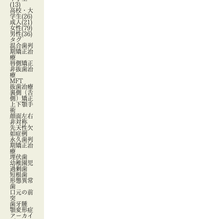
(13)
高校・大
学生
(26)
成人
(21)
女性
(79)
男性
(36)
タグ
混合歯列
期矯正治
療
唇側矯正
非抜歯治
療
MFT
抜歯治療
裏側（舌
側）矯正
上下顎手
術
顔面左右
非対称
先天性欠
如症例
永久歯列
期矯正治
療
埋伏歯
幼稚園児
過剰歯
短根歯
形態異常
歯
口元の前
突
歯牙腫
顎変形症
アーカイ