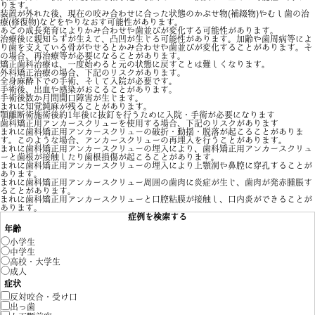
ります。
装置が外れた後、現在の咬み合わせに合った状態のかぶせ物(補綴物)やむし歯の治
療(修復物)などをやりなおす可能性があります。
あごの成長発育によりかみ合わせや歯並びが変化する可能性があります。
治療後に親知らずが生えて、凸凹が生じる可能性があります。加齢や歯周病等によ
り歯を支えている骨がやせるとかみ合わせや歯並びが変化することがあります。そ
の場合、再治療等が必要になることがあります。
矯正歯科治療は、一度始めると元の状態に戻すことは難しくなります。
外科矯正治療の場合、下記のリスクがあります。
全身麻酔下での手術、そして入院が必要です。
手術後、出血や感染がおこることがあります。
手術後数か月間開口障害が生じます。
まれに知覚鈍麻が残ることがあります。
顎離断術施術後約1年後に抜釘を行うために入院・手術が必要になります
歯科矯正用アンカースクリューを使用する場合、下記のリスクがあります
まれに歯科矯正用アンカースクリューの破折・動揺・脱落が起こることがありま
す。このような場合、アンカースクリューの再埋入を行うことがあります。
まれに歯科矯正用アンカースクリューの埋入により、歯科矯正用アンカースクリュ
ーと歯根が接触したり歯根損傷が起こることがあります。
まれに歯科矯正用アンカースクリューの埋入により上顎洞や鼻腔に穿孔することが
あります。
まれに歯科矯正用アンカースクリュー周囲の歯肉に炎症が生じ、歯肉が発赤腫脹す
ることがあります。
まれに歯科矯正用アンカースクリューと口腔粘膜が接触し、口内炎ができることが
あります。
症例を検索する
年齢
小学生
中学生
高校・大学生
成人
症状
反対咬合・受け口
出っ歯