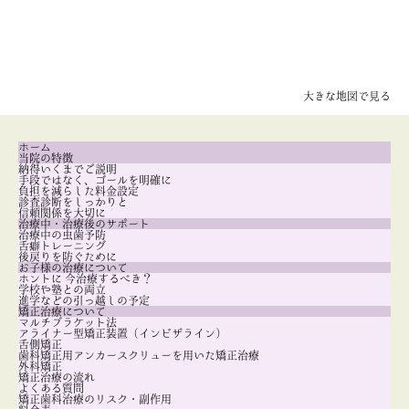
大きな地図で見る
ホーム
当院の特徴
納得いくまでご説明
手段ではなく、ゴールを明確に
負担を減らした料金設定
診査診断をしっかりと
信頼関係を大切に
治療中・治療後のサポート
治療中の虫歯予防
舌癖トレーニング
後戻りを防ぐために
お子様の治療について
ホントに 今治療するべき？
学校や塾との両立
進学などの引っ越しの予定
矯正治療について
マルチブラケット法
アライナー型矯正装置（インビザライン）
舌側矯正
歯科矯正用アンカースクリューを用いた矯正治療
外科矯正
矯正治療の流れ
よくある質問
矯正歯科治療のリスク・副作用