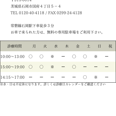
茨城県石岡市国府４丁目５－４
TEL 0120-40-4118 / FAX 0299-24-4128
常磐線石岡駅下車徒歩３分
お車で来られた方は、無料の専用駐車場をご利用下さい。
診療時間
月
火
水
木
金
土
日
祝
10:00〜13:00
◯
◯
※
ー
◯
◯
※
ー
15:00〜19:00
◯
◯
※
ー
◯
ー
ー
ー
14:15〜17:00
ー
ー
ー
ー
ー
◯
※
ー
※水・日は不定休になります。詳しくは診療日カレンダーをご確認ください