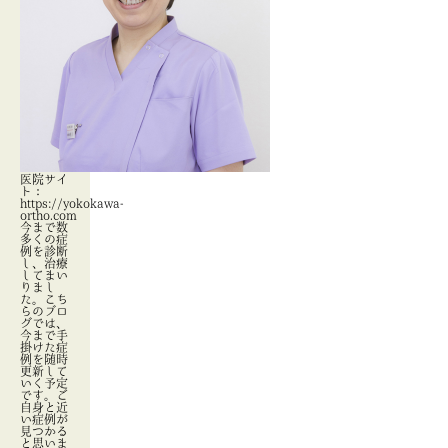
医院サイ
ト：
https://yokokawa-
ortho.com
今まで数
多くの症
例を診断
し、治療
してまい
りまし
た。こち
らのブロ
グでは、
今まで手
掛けた症
例を随時
更新して
いく予定
です。ご
自身と近
い症例が
見つかる
と思いま