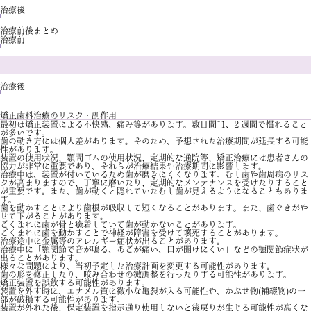
治療後
治療前後まとめ
治療前
治療後
矯正歯科治療のリスク・副作用
最初は矯正装置による不快感、痛み等があります。数日間~1、2 週間で慣れること
が多いです。
歯の動き方には個人差があります。そのため、予想された治療期間が延長する可能
性があります。
装置の使用状況、顎間ゴムの使用状況、定期的な通院等、矯正治療には患者さんの
協力が非常に重要であり、それらが治療結果や治療期間に影響します。
治療中は、装置が付いているため歯が磨きにくくなります。むし歯や歯周病のリス
クが高まりますので、丁寧に磨いたり、定期的なメンテナンスを受けたりすること
が重要です。また、歯が動くと隠れていたむし歯が見えるようになることもありま
す。
歯を動かすことにより歯根が吸収して短くなることがあります。また、歯ぐきがや
せて下がることがあります。
ごくまれに歯が骨と癒着していて歯が動かないことがあります。
ごくまれに歯を動かすことで神経が障害を受けて壊死することがあります。
治療途中に金属等のアレルギー症状が出ることがあります。
治療中に「顎関節で音が鳴る、あごが痛い、口が開けにくい」などの顎関節症状が
出ることがあります。
様々な問題により、当初予定した治療計画を変更する可能性があります。
歯の形を修正したり、咬み合わせの微調整を行ったりする可能性があります。
矯正装置を誤飲する可能性があります。
装置を外す時に、エナメル質に微小な亀裂が入る可能性や、かぶせ物(補綴物)の一
部が破損する可能性があります。
装置が外れた後、保定装置を指示通り使用しないと後戻りが生じる可能性が高くな