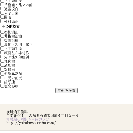
上下顎前突
八重歯・乱ぐい歯
過蓋咬合
すきっ歯
開咬
外科矯正
その他検索
唇側矯正
非抜歯治療
抜歯治療
裏側（舌側）矯正
上下顎手術
顔面左右非対称
先天性欠如症例
埋伏歯
過剰歯
短根歯
形態異常歯
口元の前突
歯牙腫
顎変形症
横川矯正歯科
〒315-0014 茨城県石岡市国府４丁目５－４
常磐線石岡駅下車徒歩３分
https://yokokawa-ortho.com/