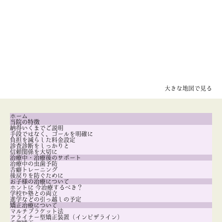
大きな地図で見る
ホーム
当院の特徴
納得いくまでご説明
手段ではなく、ゴールを明確に
負担を減らした料金設定
診査診断をしっかりと
信頼関係を大切に
治療中・治療後のサポート
治療中の虫歯予防
舌癖トレーニング
後戻りを防ぐために
お子様の治療について
ホントに 今治療するべき？
学校や塾との両立
進学などの引っ越しの予定
矯正治療について
マルチブラケット法
アライナー型矯正装置（インビザライン）