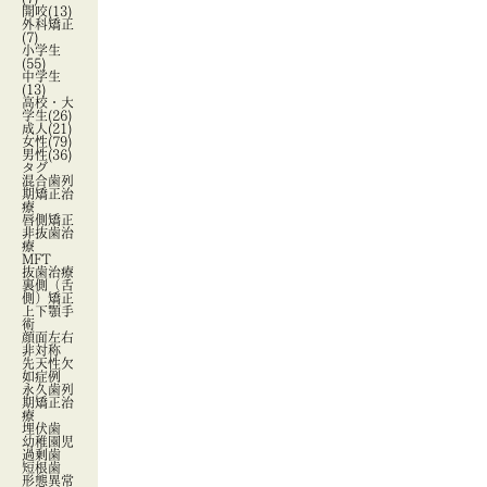
開咬
(13)
外科矯正
(7)
小学生
(55)
中学生
(13)
高校・大
学生
(26)
成人
(21)
女性
(79)
男性
(36)
タグ
混合歯列
期矯正治
療
唇側矯正
非抜歯治
療
MFT
抜歯治療
裏側（舌
側）矯正
上下顎手
術
顔面左右
非対称
先天性欠
如症例
永久歯列
期矯正治
療
埋伏歯
幼稚園児
過剰歯
短根歯
形態異常