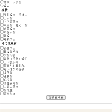
高校・大学生
成人
症状
反対咬合・受け口
出っ歯
上下顎前突
八重歯・乱ぐい歯
過蓋咬合
すきっ歯
開咬
外科矯正
その他検索
唇側矯正
非抜歯治療
抜歯治療
裏側（舌側）矯正
上下顎手術
顔面左右非対称
先天性欠如症例
埋伏歯
過剰歯
短根歯
形態異常歯
口元の前突
歯牙腫
顎変形症