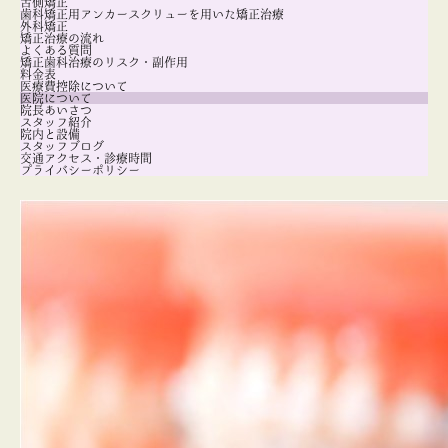
舌側矯正
歯科矯正用アンカースクリューを用いた矯正治療
外科矯正
矯正治療の流れ
よくある質問
矯正歯科治療のリスク・副作用
料金表
医療費控除について
医院について
院長あいさつ
スタッフ紹介
院内と設備
スタッフブログ
交通アクセス・診療時間
プライバシーポリシー