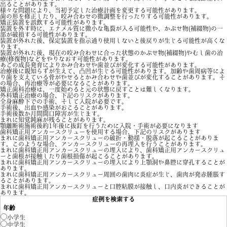
出ることがあります。
様々な問題により、当初予定した治療計画を変更する可能性があります。
歯の形を修正したり、咬み合わせの微調整を行ったりする可能性があります。
矯正装置を誤飲する可能性があります。
装置を外す時に、エナメル質に微小な亀裂が入る可能性や、かぶせ物(補綴物)の一
部が破損する可能性があります。
装置が外れた後、保定装置を指示通り使用しないと後戻りが生じる可能性が高くな
ります。
装置が外れた後、現在の咬み合わせに合った状態のかぶせ物(補綴物)やむし歯の治
療(修復物)などをやりなおす可能性があります。
あごの成長発育によりかみ合わせや歯並びが変化する可能性があります。
治療後に親知らずが生えて、凸凹が生じる可能性があります。加齢や歯周病等によ
り歯を支えている骨がやせるとかみ合わせや歯並びが変化することがあります。そ
の場合、再治療等が必要になることがあります。
矯正歯科治療は、一度始めると元の状態に戻すことは難しくなります。
外科矯正治療の場合、下記のリスクがあります。
全身麻酔下での手術、そして入院が必要です。
手術後、出血や感染がおこることがあります。
手術後数か月間開口障害が生じます。
まれに知覚鈍麻が残ることがあります。
顎離断術施術後約1年後に抜釘を行うために入院・手術が必要になります
歯科矯正用アンカースクリューを使用する場合、下記のリスクがあります
まれに歯科矯正用アンカースクリューの破折・動揺・脱落が起こることがありま
す。このような場合、アンカースクリューの再埋入を行うことがあります。
まれに歯科矯正用アンカースクリューの埋入により、歯科矯正用アンカースクリュ
ーと歯根が接触したり歯根損傷が起こることがあります。
まれに歯科矯正用アンカースクリューの埋入により上顎洞や鼻腔に穿孔することが
あります。
まれに歯科矯正用アンカースクリュー周囲の歯肉に炎症が生じ、歯肉が発赤腫脹す
ることがあります。
まれに歯科矯正用アンカースクリューと口腔粘膜が接触し、口内炎ができることが
あります。
症例を検索する
年齢
小学生
中学生