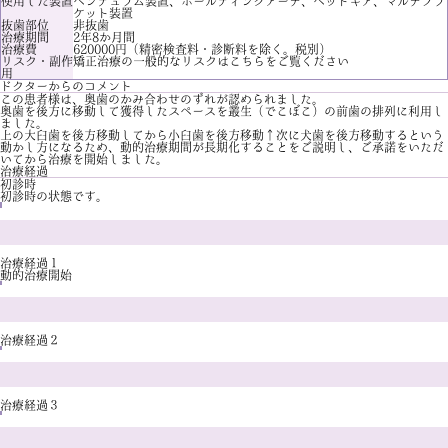
使用した装置
ペンデュラム装置、ホールディングアーチ、ヘッドギア、マルチブラ
ケット装置
抜歯部位
非抜歯
治療期間
2年8か月間
治療費
620000円（精密検査料・診断料を除く。税別）
リスク・副作
矯正治療の一般的なリスクは
こちら
をご覧ください
用
ドクターからのコメント
この患者様は、奥歯のかみ合わせのずれが認められました。
奥歯を後方に移動して獲得したスペースを叢生（でこぼこ）の前歯の排列に利用し
ました。
上の大臼歯を後方移動してから小臼歯を後方移動→次に犬歯を後方移動するという
動かし方になるため、動的治療期間が長期化することをご説明し、ご承諾をいただ
いてから治療を開始しました。
治療経過
初診時
初診時の状態です。
治療経過１
動的治療開始
治療経過２
治療経過３