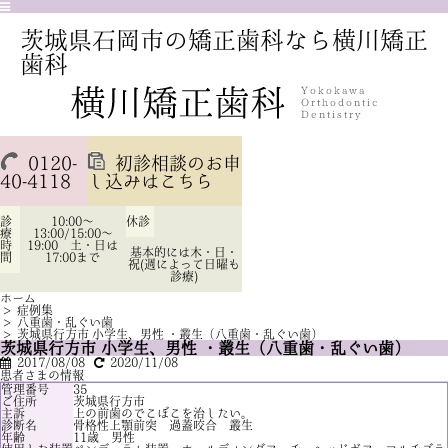
茨城県石岡市の矯正歯科なら横川矯正
歯科
0120-
初診相談のお申
40-4118
し込みはこちら
診
10:00～
休診
療
13:00/15:00～
時
19:00 土・日は
基本的には木・日・
間
17:00まで
祝(週によって日曜も
診療)
ホーム
>
症例集
>
八重歯・乱ぐい歯
>
茨城県行方市 小学生、男性 ・叢生（八重歯・乱ぐい歯）
茨城県行方市 小学生、男性 ・叢生（八重歯・乱ぐい歯）
2017/08/08
2020/11/08
患者さまの情報
管理番号
35
ご住所
茨城県行方市
主訴
上の前歯のでこぼこを治したい。
診断名
骨格性上顎前突 過蓋咬合 叢生
年齢
11歳 男性