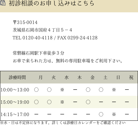
初診相談のお申し込みはこちら
〒315-0014
茨城県石岡市国府４丁目５－４
TEL 0120-40-4118 / FAX 0299-24-4128
常磐線石岡駅下車徒歩３分
お車で来られた方は、無料の専用駐車場をご利用下さい。
診療時間
月
火
水
木
金
土
日
祝
10:00〜13:00
◯
◯
※
ー
◯
◯
※
ー
15:00〜19:00
◯
◯
※
ー
◯
ー
ー
ー
14:15〜17:00
ー
ー
ー
ー
ー
◯
※
ー
※水・日は不定休になります。詳しくは診療日カレンダーをご確認ください