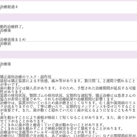
治療経過４
動的治療終了。
治療後
治療前後まとめ
治療前
治療後
矯正歯科治療のリスク・副作用
最初は矯正装置による不快感、痛み等があります。数日間~1、2 週間で慣れること
が多いです。
歯の動き方には個人差があります。そのため、予想された治療期間が延長する可能
性があります。
装置の使用状況、顎間ゴムの使用状況、定期的な通院等、矯正治療には患者さんの
協力が非常に重要であり、それらが治療結果や治療期間に影響します。
治療中は、装置が付いているため歯が磨きにくくなります。むし歯や歯周病のリス
クが高まりますので、丁寧に磨いたり、定期的なメンテナンスを受けたりすること
が重要です。また、歯が動くと隠れていたむし歯が見えるようになることもありま
す。
歯を動かすことにより歯根が吸収して短くなることがあります。また、歯ぐきがや
せて下がることがあります。
ごくまれに歯が骨と癒着していて歯が動かないことがあります。
ごくまれに歯を動かすことで神経が障害を受けて壊死することがあります。
治療途中に金属等のアレルギー症状が出ることがあります。
治療中に「顎関節で音が鳴る、あごが痛い、口が開けにくい」などの顎関節症状が