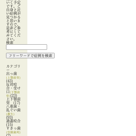
いく予定
です。ご
自身と近
い症例が
見つかる
と思いま
すので、
是非ご参
考にして
みてくだ
さい。
検索
カテゴリ
ー
出っ歯
(上顎前突)
(43)
反対咬
合・受け
口
(下顎前
(23)
突)
上下顎前
突
(17)
八重歯・
乱ぐい歯
(叢生)
(93)
過蓋咬合
(15)
すきっ歯
(空隙歯列)
(7)