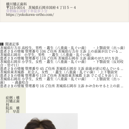
横川矯正歯科
〒315-0014 茨城県石岡市国府４丁目５－４
常磐線石岡駅下車徒歩３分
https://yokokawa-ortho.com/
関連記事
茨城県行方市 高校生、男性 ・叢生（八重歯・乱ぐい歯） ・上顎前突（出っ歯）
患者さまの情報 管理番号 106 ご住所 茨城県行方市 主訴 上の前歯が出ている ...
茨城県石岡市 小学生、男性 ・叢生（八重歯・乱ぐい歯）
患者さまの情報 管理番号 116 ご住所 茨城県石岡市 主訴 前歯のがたがたを治 ...
茨城県石岡市 小学生、女性 ・叢生（八重歯・乱ぐい歯） ・下顎前突（反対咬
合・受け口）
患者さまの情報 管理番号 45 ご住所 茨城県石岡市 主訴 前歯が逆に咬んでいる ...
茨城県東茨城郡 社会人、女性 ・叢生（八重歯・乱ぐい歯）・上下顎前突
患者さまの情報 管理番号 119 ご住所 茨城県東茨城郡 主訴 でこぼこを治した ...
茨城県石岡市 小学生、女性 ・叢生（八重歯・乱ぐい歯） ・上顎前突（出っ
歯） ・過蓋咬合
患者さまの情報 管理番号 16 ご住所 茨城県石岡市 主訴 かみ合わせると上の前 ...
症例：横
川矯正歯
科
院長 横
川 早苗