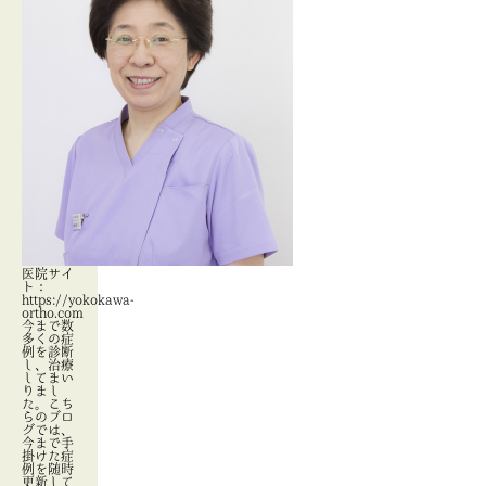
医院サイ
ト：
https://yokokawa-
ortho.com
今まで数
多くの症
例を診断
し、治療
してまい
りまし
た。こち
らのブロ
グでは、
今まで手
掛けた症
例を随時
更新して