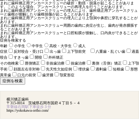
まれに歯科矯正用アンカースクリューの破折・動揺・脱落が起こることがありま
す。このような場合、アンカースクリューの再埋入を行うことがあります。
まれに歯科矯正用アンカースクリューの埋入により、歯科矯正用アンカースクリュ
ーと歯根が接触したり歯根損傷が起こることがあります。
まれに歯科矯正用アンカースクリューの埋入により上顎洞や鼻腔に穿孔することが
あります。
まれに歯科矯正用アンカースクリュー周囲の歯肉に炎症が生じ、歯肉が発赤腫脹す
ることがあります。
まれに歯科矯正用アンカースクリューと口腔粘膜が接触し、口内炎ができることが
あります。
症例を検索する
年齢
小学生
中学生
高校・大学生
成人
症状
反対咬合・受け口
出っ歯
上下顎前突
八重歯・乱ぐい歯
過蓋
咬合
すきっ歯
開咬
外科矯正
その他検索
唇側矯正
非抜歯治療
抜歯治療
裏側（舌側）矯正
上下顎
手術
顔面左右非対称
先天性欠如症例
埋伏歯
過剰歯
短根歯
形態
異常歯
口元の前突
歯牙腫
顎変形症
横川矯正歯科
〒315-0014 茨城県石岡市国府４丁目５－４
常磐線石岡駅下車徒歩３分
https://yokokawa-ortho.com/