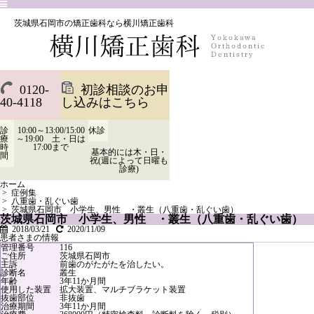
茨城県石岡市の矯正歯科なら横川矯正歯科
0120-
初診相談のお申
40-4118
し込みはこちら
診
10:00～13:00/15:00
休診
療
～19:00 土・日は
時
17:00まで
基本的には木・日・
間
祝(週によって日曜も
診療)
ホーム
>
症例集
>
八重歯・乱ぐい歯
>
茨城県石岡市 小学生、男性 ・叢生（八重歯・乱ぐい歯）
茨城県石岡市 小学生、男性 ・叢生（八重歯・乱ぐい歯）
2018/03/21
2020/11/09
患者さまの情報
管理番号
116
ご住所
茨城県石岡市
主訴
前歯のがたがたを治したい。
診断名
叢生
年齢
3年11か月間
使用した装置
拡大装置、マルチブラケット装置
抜歯部位
非抜歯
治療期間
3年11か月間