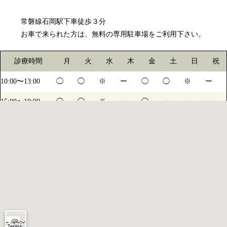
常磐線石岡駅下車徒歩３分
お車で来られた方は、無料の専用駐車場をご利用下さい。
診療時間
月
火
水
木
金
土
日
祝
10:00〜13:00
◯
◯
※
ー
◯
◯
※
ー
15:00〜19:00
◯
◯
※
ー
◯
ー
ー
ー
14:15〜17:00
ー
ー
ー
ー
ー
◯
※
ー
※水・日は不定休になります。詳しくは診療日カレンダーをご確認ください