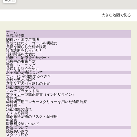
大きな地図で見る
ホーム
当院の特徴
納得いくまでご説明
手段ではなく、ゴールを明確に
負担を減らした料金設定
診査診断をしっかりと
信頼関係を大切に
治療中・治療後のサポート
治療中の虫歯予防
舌癖トレーニング
後戻りを防ぐために
お子様の治療について
ホントに 今治療するべき？
学校や塾との両立
進学などの引っ越しの予定
矯正治療について
マルチブラケット法
アライナー型矯正装置（インビザライン）
舌側矯正
歯科矯正用アンカースクリューを用いた矯正治療
外科矯正
矯正治療の流れ
よくある質問
矯正歯科治療のリスク・副作用
料金表
医療費控除について
医院について
院長あいさつ
スタッフ紹介