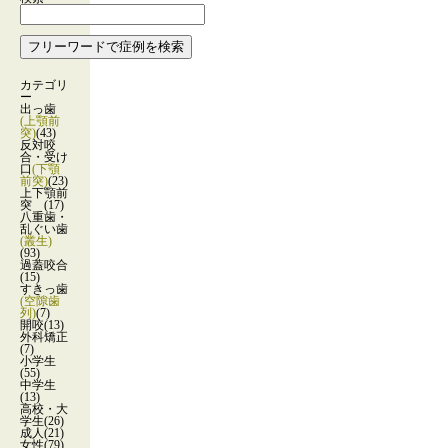
カテゴリ
ー
出っ歯
(上顎前
突)
(43)
反対咬
合・受け
口
(下顎
前突)
(23)
上下顎前
突
(17)
八重歯・
乱ぐい歯
(叢生)
(93)
過蓋咬合
(15)
すきっ歯
(空隙歯
列)
(7)
開咬
(13)
外科矯正
(7)
小学生
(55)
中学生
(13)
高校・大
学生
(26)
成人
(21)
女性
(79)