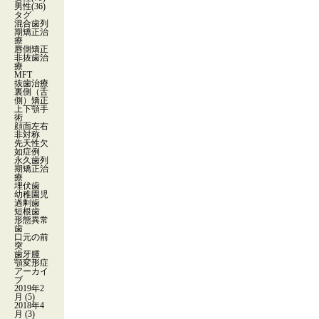
男性
(36)
タグ
混合歯列
期矯正治
療
唇側矯正
非抜歯治
療
MFT
抜歯治療
裏側（舌
側）矯正
上下顎手
術
顔面左右
非対称
先天性欠
如症例
永久歯列
期矯正治
療
埋伏歯
幼稚園児
過剰歯
短根歯
形態異常
歯
口元の前
突
歯牙腫
顎変形症
アーカイ
ブ
2019年2
月
(5)
2018年4
月
(3)