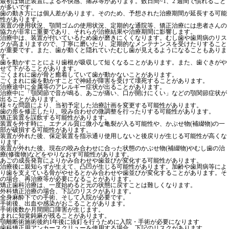
最初は矯正装置による不快感、痛み等があります。数日間~1、2 週間で慣れること
が多いです。
歯の動き方には個人差があります。そのため、予想された治療期間が延長する可能
性があります。
装置の使用状況、顎間ゴムの使用状況、定期的な通院等、矯正治療には患者さんの
協力が非常に重要であり、それらが治療結果や治療期間に影響します。
治療中は、装置が付いているため歯が磨きにくくなります。むし歯や歯周病のリス
クが高まりますので、丁寧に磨いたり、定期的なメンテナンスを受けたりすること
が重要です。また、歯が動くと隠れていたむし歯が見えるようになることもありま
す。
歯を動かすことにより歯根が吸収して短くなることがあります。また、歯ぐきがや
せて下がることがあります。
ごくまれに歯が骨と癒着していて歯が動かないことがあります。
ごくまれに歯を動かすことで神経が障害を受けて壊死することがあります。
治療途中に金属等のアレルギー症状が出ることがあります。
治療中に「顎関節で音が鳴る、あごが痛い、口が開けにくい」などの顎関節症状が
出ることがあります。
様々な問題により、当初予定した治療計画を変更する可能性があります。
歯の形を修正したり、咬み合わせの微調整を行ったりする可能性があります。
矯正装置を誤飲する可能性があります。
装置を外す時に、エナメル質に微小な亀裂が入る可能性や、かぶせ物(補綴物)の一
部が破損する可能性があります。
装置が外れた後、保定装置を指示通り使用しないと後戻りが生じる可能性が高くな
ります。
装置が外れた後、現在の咬み合わせに合った状態のかぶせ物(補綴物)やむし歯の治
療(修復物)などをやりなおす可能性があります。
あごの成長発育によりかみ合わせや歯並びが変化する可能性があります。
治療後に親知らずが生えて、凸凹が生じる可能性があります。加齢や歯周病等によ
り歯を支えている骨がやせるとかみ合わせや歯並びが変化することがあります。そ
の場合、再治療等が必要になることがあります。
矯正歯科治療は、一度始めると元の状態に戻すことは難しくなります。
外科矯正治療の場合、下記のリスクがあります。
全身麻酔下での手術、そして入院が必要です。
手術後、出血や感染がおこることがあります。
手術後数か月間開口障害が生じます。
まれに知覚鈍麻が残ることがあります。
顎離断術施術後約1年後に抜釘を行うために入院・手術が必要になります
歯科矯正用アンカースクリューを使用する場合、下記のリスクがあります