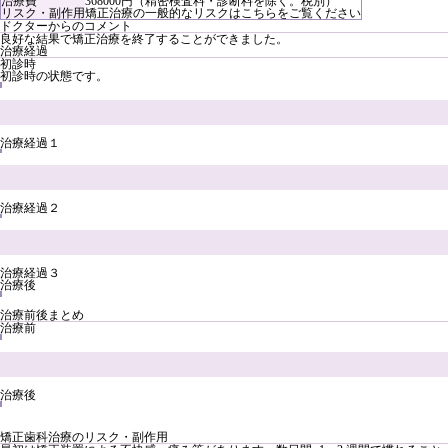
治療費
368000円（精密検査料・診断料を除く。税別）
リスク・副作用
矯正治療の一般的なリスクは
こちら
をご覧ください
ドクターからのコメント
良好な結果で矯正治療を終了することができました。
治療経過
初診時
初診時の状態です。
治療経過１
治療経過２
治療経過３
治療後
治療前後まとめ
治療前
治療後
矯正歯科治療のリスク・副作用