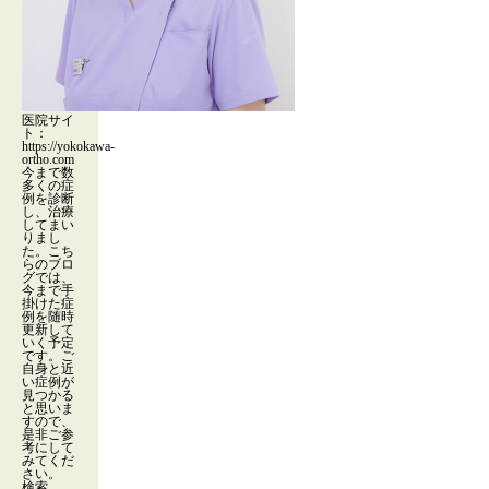
医院サイ
ト：
https://yokokawa-
ortho.com
今まで数
多くの症
例を診断
し、治療
してまい
りまし
た。こち
らのブロ
グでは、
今まで手
掛けた症
例を随時
更新して
いく予定
です。ご
自身と近
い症例が
見つかる
と思いま
すので、
是非ご参
考にして
みてくだ
さい。
検索