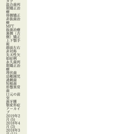
タグ
混合歯列
期矯正治
療
唇側矯正
非抜歯治
療
MFT
抜歯治療
裏側（舌
側）矯正
上下顎手
術
顔面左右
非対称
先天性欠
如症例
永久歯列
期矯正治
療
埋伏歯
幼稚園児
過剰歯
短根歯
形態異常
歯
口元の前
突
歯牙腫
顎変形症
アーカイ
ブ
2019年2
月
(5)
2018年4
月
(3)
2018年3
月
(11)