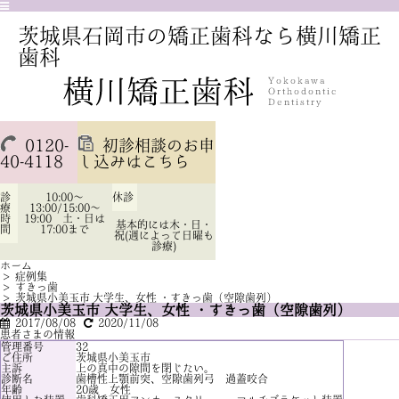
茨城県石岡市の矯正歯科なら横川矯正
歯科
0120-
初診相談のお申
40-4118
し込みはこちら
診
10:00～
休診
療
13:00/15:00～
時
19:00 土・日は
基本的には木・日・
間
17:00まで
祝(週によって日曜も
診療)
ホーム
>
症例集
>
すきっ歯
>
茨城県小美玉市 大学生、女性 ・すきっ歯（空隙歯列）
茨城県小美玉市 大学生、女性 ・すきっ歯（空隙歯列）
2017/08/08
2020/11/08
患者さまの情報
管理番号
32
ご住所
茨城県小美玉市
主訴
上の真中の隙間を閉じたい。
診断名
歯槽性上顎前突、空隙歯列弓 過蓋咬合
年齢
20歳 女性