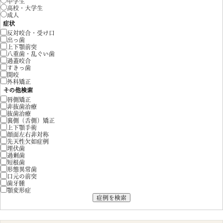
中学生
高校・大学生
成人
症状
反対咬合・受け口
出っ歯
上下顎前突
八重歯・乱ぐい歯
過蓋咬合
すきっ歯
開咬
外科矯正
その他検索
唇側矯正
非抜歯治療
抜歯治療
裏側（舌側）矯正
上下顎手術
顔面左右非対称
先天性欠如症例
埋伏歯
過剰歯
短根歯
形態異常歯
口元の前突
歯牙腫
顎変形症