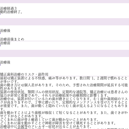
治療経過３
動的治療終了。
治療後
治療前後まとめ
治療前
治療後
矯正歯科治療のリスク・副作用
最初は矯正装置による不快感、痛み等があります。数日間~1、2 週間で慣れること
が多いです。
歯の動き方には個人差があります。そのため、予想された治療期間が延長する可能
性があります。
装置の使用状況、顎間ゴムの使用状況、定期的な通院等、矯正治療には患者さんの
協力が非常に重要であり、それらが治療結果や治療期間に影響します。
治療中は、装置が付いているため歯が磨きにくくなります。むし歯や歯周病のリス
クが高まりますので、丁寧に磨いたり、定期的なメンテナンスを受けたりすること
が重要です。また、歯が動くと隠れていたむし歯が見えるようになることもありま
す。
歯を動かすことにより歯根が吸収して短くなることがあります。また、歯ぐきがや
せて下がることがあります。
ごくまれに歯が骨と癒着していて歯が動かないことがあります。
ごくまれに歯を動かすことで神経が障害を受けて壊死することがあります。
治療途中に金属等のアレルギー症状が出ることがあります。