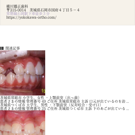
横川矯正歯科
〒315-0014 茨城県石岡市国府４丁目５－４
常磐線石岡駅下車徒歩３分
https://yokokawa-ortho.com/
関連記事
茨城県常総市 小学生、女性 ・上顎前突（出っ歯）
患者さまの情報 管理番号 49 ご住所 茨城県常総市 主訴 口元が出ているのを治 ...
茨城県つくば市 大学生、男性 ・下顎前突（反対咬合・受け口）
患者さまの情報 管理番号 25 ご住所 茨城県つくば市 主訴 下のあごが出ている ...