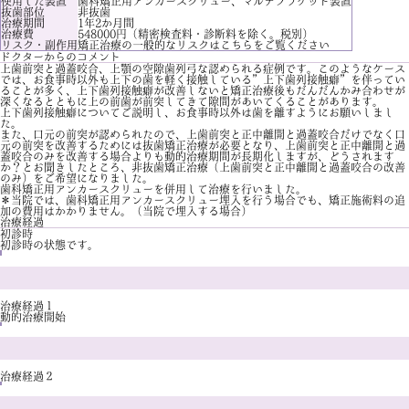
使用した装置
歯科矯正用アンカースクリュー、マルチブラケット装置
抜歯部位
非抜歯
治療期間
1年2か月間
治療費
548000円（精密検査料・診断料を除く。税別）
リスク・副作用
矯正治療の一般的なリスクは
こちら
をご覧ください
ドクターからのコメント
上歯前突と過蓋咬合、上顎の空隙歯列弓な認められる症例です。このようなケース
では、お食事時以外も上下の歯を軽く接触している”上下歯列接触癖”を伴ってい
ることが多く、上下歯列接触癖が改善しないと矯正治療後もだんだんかみ合わせが
深くなるとともに上の前歯が前突してきて隙間があいてくることがあります。
上下歯列接触癖についてご説明し、お食事時以外は歯を離すようにお願いしまし
た。
また、口元の前突が認められたので、上歯前突と正中離開と過蓋咬合だけでなく口
元の前突を改善するためには抜歯矯正治療が必要となり、上歯前突と正中離開と過
蓋咬合のみを改善する場合よりも動的治療期間が長期化しますが、どうされます
か？とお聞きしたところ、非抜歯矯正治療（上歯前突と正中離開と過蓋咬合の改善
のみ）をご希望になりました。
歯科矯正用アンカースクリューを併用して治療を行いました。
＊当院では、歯科矯正用アンカースクリュー埋入を行う場合でも、矯正施術料の追
加の費用はかかりません。（当院で埋入する場合）
治療経過
初診時
初診時の状態です。
治療経過１
動的治療開始
治療経過２