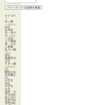
カテゴリ
ー
出っ歯
(上顎前突)
(43)
反対咬
合・受け
口
(下顎前
(23)
突)
上下顎前
突
(17)
八重歯・
乱ぐい歯
(叢生)
(93)
過蓋咬合
(15)
すきっ歯
(空隙歯列)
(7)
開咬
(13)
外科矯正
(7)
小学生
(55)
中学生
(13)
高校・大
学生
(26)
成人
(21)
女性
(79)
男性
(36)