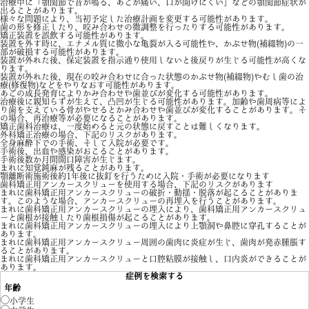
治療中に「顎関節で音が鳴る、あごが痛い、口が開けにくい」などの顎関節症状が
出ることがあります。
様々な問題により、当初予定した治療計画を変更する可能性があります。
歯の形を修正したり、咬み合わせの微調整を行ったりする可能性があります。
矯正装置を誤飲する可能性があります。
装置を外す時に、エナメル質に微小な亀裂が入る可能性や、かぶせ物(補綴物)の一
部が破損する可能性があります。
装置が外れた後、保定装置を指示通り使用しないと後戻りが生じる可能性が高くな
ります。
装置が外れた後、現在の咬み合わせに合った状態のかぶせ物(補綴物)やむし歯の治
療(修復物)などをやりなおす可能性があります。
あごの成長発育によりかみ合わせや歯並びが変化する可能性があります。
治療後に親知らずが生えて、凸凹が生じる可能性があります。加齢や歯周病等によ
り歯を支えている骨がやせるとかみ合わせや歯並びが変化することがあります。そ
の場合、再治療等が必要になることがあります。
矯正歯科治療は、一度始めると元の状態に戻すことは難しくなります。
外科矯正治療の場合、下記のリスクがあります。
全身麻酔下での手術、そして入院が必要です。
手術後、出血や感染がおこることがあります。
手術後数か月間開口障害が生じます。
まれに知覚鈍麻が残ることがあります。
顎離断術施術後約1年後に抜釘を行うために入院・手術が必要になります
歯科矯正用アンカースクリューを使用する場合、下記のリスクがあります
まれに歯科矯正用アンカースクリューの破折・動揺・脱落が起こることがありま
す。このような場合、アンカースクリューの再埋入を行うことがあります。
まれに歯科矯正用アンカースクリューの埋入により、歯科矯正用アンカースクリュ
ーと歯根が接触したり歯根損傷が起こることがあります。
まれに歯科矯正用アンカースクリューの埋入により上顎洞や鼻腔に穿孔することが
あります。
まれに歯科矯正用アンカースクリュー周囲の歯肉に炎症が生じ、歯肉が発赤腫脹す
ることがあります。
まれに歯科矯正用アンカースクリューと口腔粘膜が接触し、口内炎ができることが
あります。
症例を検索する
年齢
小学生