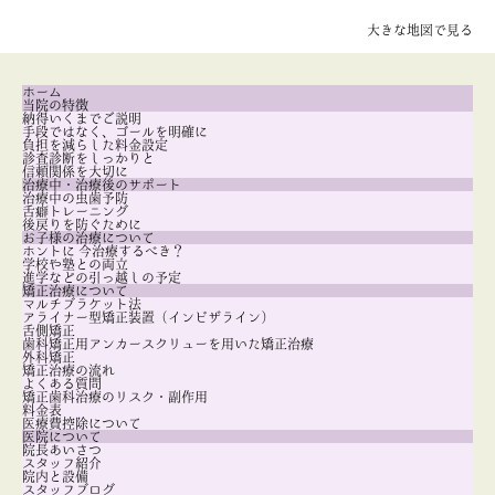
大きな地図で見る
ホーム
当院の特徴
納得いくまでご説明
手段ではなく、ゴールを明確に
負担を減らした料金設定
診査診断をしっかりと
信頼関係を大切に
治療中・治療後のサポート
治療中の虫歯予防
舌癖トレーニング
後戻りを防ぐために
お子様の治療について
ホントに 今治療するべき？
学校や塾との両立
進学などの引っ越しの予定
矯正治療について
マルチブラケット法
アライナー型矯正装置（インビザライン）
舌側矯正
歯科矯正用アンカースクリューを用いた矯正治療
外科矯正
矯正治療の流れ
よくある質問
矯正歯科治療のリスク・副作用
料金表
医療費控除について
医院について
院長あいさつ
スタッフ紹介
院内と設備
スタッフブログ