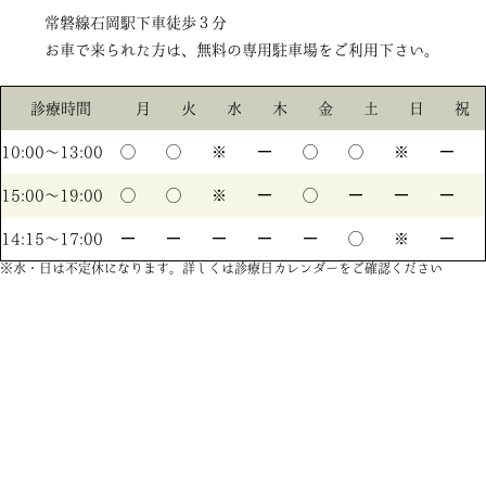
常磐線石岡駅下車徒歩３分
お車で来られた方は、無料の専用駐車場をご利用下さい。
診療時間
月
火
水
木
金
土
日
祝
10:00〜13:00
◯
◯
※
ー
◯
◯
※
ー
15:00〜19:00
◯
◯
※
ー
◯
ー
ー
ー
14:15〜17:00
ー
ー
ー
ー
ー
◯
※
ー
※水・日は不定休になります。詳しくは診療日カレンダーをご確認ください