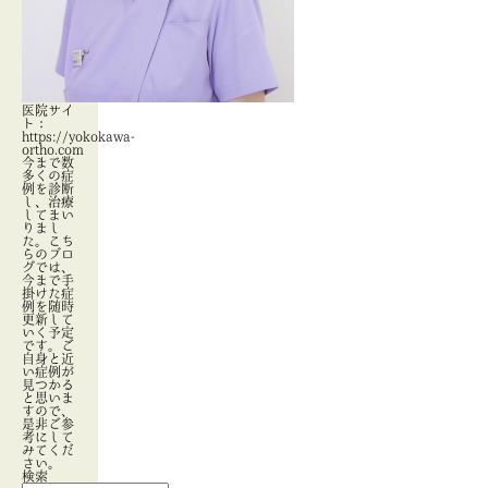
医院サイ
ト：
https://yokokawa-
ortho.com
今まで数
多くの症
例を診断
し、治療
してまい
りまし
た。こち
らのブロ
グでは、
今まで手
掛けた症
例を随時
更新して
いく予定
です。ご
自身と近
い症例が
見つかる
と思いま
すので、
是非ご参
考にして
みてくだ
さい。
検索