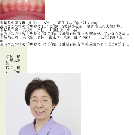
茨城県小美玉市 中学生、女性 ・叢生（八重歯・乱ぐい歯）
患者さまの情報 管理番号 117 ご住所 茨城県小美玉市 主訴 右上の犬歯が埋ま ...
茨城県石岡市 高校生、女性 ・上顎前突（出っ歯）
患者さまの情報 管理番号 50 ご住所 茨城県石岡市 主訴 前歯が出ているのを治 ...
茨城県石岡市 高校生、女性 ・叢生（八重歯・乱ぐい歯） ・上顎前突（出っ
歯）
患者さまの情報 管理番号 52 ご住所 茨城県石岡市 主訴 前歯のでこぼこを治し ...
症例：横
川矯正歯
科
院長 横
川 早苗