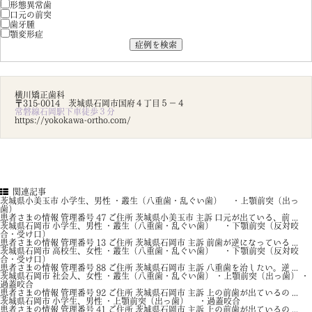
形態異常歯
口元の前突
歯牙腫
顎変形症
横川矯正歯科
〒315-0014 茨城県石岡市国府４丁目５－４
常磐線石岡駅下車徒歩３分
https://yokokawa-ortho.com/
関連記事
茨城県小美玉市 小学生、男性 ・叢生（八重歯・乱ぐい歯） ・上顎前突（出っ
歯）
患者さまの情報 管理番号 47 ご住所 茨城県小美玉市 主訴 口元が出ている、前 ...
茨城県石岡市 小学生、男性 ・叢生（八重歯・乱ぐい歯） ・下顎前突（反対咬
合・受け口）
患者さまの情報 管理番号 13 ご住所 茨城県石岡市 主訴 前歯が逆になっている ...
茨城県石岡市 高校生、女性 ・叢生（八重歯・乱ぐい歯） ・下顎前突（反対咬
合・受け口）
患者さまの情報 管理番号 88 ご住所 茨城県石岡市 主訴 八重歯を治したい。逆 ...
茨城県石岡市 社会人、女性 ・叢生（八重歯・乱ぐい歯） ・上顎前突（出っ歯） ・
過蓋咬合
患者さまの情報 管理番号 92 ご住所 茨城県石岡市 主訴 上の前歯が出ているの ...
茨城県石岡市 小学生、男性 ・上顎前突（出っ歯） ・過蓋咬合
患者さまの情報 管理番号 41 ご住所 茨城県石岡市 主訴 上の前歯が出ているの ...