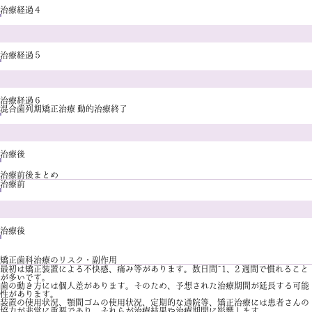
治療経過４
治療経過５
治療経過６
混合歯列期矯正治療 動的治療終了
治療後
治療前後まとめ
治療前
治療後
矯正歯科治療のリスク・副作用
最初は矯正装置による不快感、痛み等があります。数日間~1、2 週間で慣れること
が多いです。
歯の動き方には個人差があります。そのため、予想された治療期間が延長する可能
性があります。
装置の使用状況、顎間ゴムの使用状況、定期的な通院等、矯正治療には患者さんの
協力が非常に重要であり、それらが治療結果や治療期間に影響します。