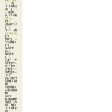
口
(下顎前
(23)
突)
上下顎前
突
(17)
八重歯・
乱ぐい歯
(叢生)
(93)
過蓋咬合
(15)
すきっ歯
(空隙歯列)
(7)
開咬
(13)
外科矯正
(7)
小学生
(55)
中学生
(13)
高校・大
学生
(26)
成人
(21)
女性
(79)
男性
(36)
タグ
混合歯列
期矯正治
療
唇側矯正
非抜歯治
療
MFT
抜歯治療
裏側（舌
側）矯正
上下顎手
術