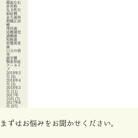
顔面左右
非対称
先天性欠
如症例
永久歯列
期矯正治
療
埋伏歯
幼稚園児
過剰歯
短根歯
形態異常
歯
口元の前
突
歯牙腫
顎変形症
アーカイ
ブ
2019年2
月
(5)
2018年4
月
(3)
2018年3
月
(11)
2017年
10月
(7)
2017年8
月
(97)
まずはお悩みをお聞かせください。