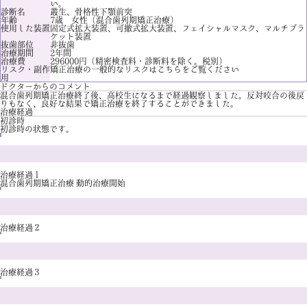
い。
診断名
叢生、骨格性下顎前突
年齢
7歳 女性（混合歯列期矯正治療）
使用した装置
固定式拡大装置、可撤式拡大装置、フェイシャルマスク、マルチブラ
ケット装置
抜歯部位
非抜歯
治療期間
2年間
治療費
296000円（精密検査料・診断料を除く。税別）
リスク・副作
矯正治療の一般的なリスクは
こちら
をご覧ください
用
ドクターからのコメント
混合歯列期矯正治療終了後、高校生になるまで経過観察しました。反対咬合の後戻
りもなく、良好な結果で矯正治療を終了することができました。
治療経過
初診時
初診時の状態です。
治療経過１
混合歯列期矯正治療 動的治療開始
治療経過２
治療経過３