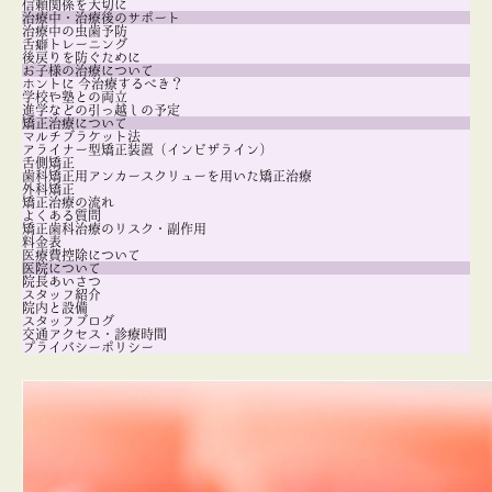
信頼関係を大切に
治療中・治療後のサポート
治療中の虫歯予防
舌癖トレーニング
後戻りを防ぐために
お子様の治療について
ホントに 今治療するべき？
学校や塾との両立
進学などの引っ越しの予定
矯正治療について
マルチブラケット法
アライナー型矯正装置（インビザライン）
舌側矯正
歯科矯正用アンカースクリューを用いた矯正治療
外科矯正
矯正治療の流れ
よくある質問
矯正歯科治療のリスク・副作用
料金表
医療費控除について
医院について
院長あいさつ
スタッフ紹介
院内と設備
スタッフブログ
交通アクセス・診療時間
プライバシーポリシー