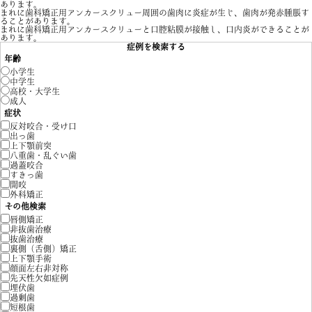
あります。
まれに歯科矯正用アンカースクリュー周囲の歯肉に炎症が生じ、歯肉が発赤腫脹す
ることがあります。
まれに歯科矯正用アンカースクリューと口腔粘膜が接触し、口内炎ができることが
あります。
症例を検索する
年齢
小学生
中学生
高校・大学生
成人
症状
反対咬合・受け口
出っ歯
上下顎前突
八重歯・乱ぐい歯
過蓋咬合
すきっ歯
開咬
外科矯正
その他検索
唇側矯正
非抜歯治療
抜歯治療
裏側（舌側）矯正
上下顎手術
顔面左右非対称
先天性欠如症例
埋伏歯
過剰歯
短根歯