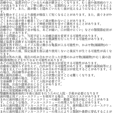
治療中は、装置が付いているため歯が磨きにくくなります。むし歯や歯周病のリス
クが高まりますので、丁寧に磨いたり、定期的なメンテナンスを受けたりすること
が重要です。また、歯が動くと隠れていたむし歯が見えるようになることもありま
す。
歯を動かすことにより歯根が吸収して短くなることがあります。また、歯ぐきがや
せて下がることがあります。
ごくまれに歯が骨と癒着していて歯が動かないことがあります。
ごくまれに歯を動かすことで神経が障害を受けて壊死することがあります。
治療途中に金属等のアレルギー症状が出ることがあります。
治療中に「顎関節で音が鳴る、あごが痛い、口が開けにくい」などの顎関節症状が
出ることがあります。
様々な問題により、当初予定した治療計画を変更する可能性があります。
歯の形を修正したり、咬み合わせの微調整を行ったりする可能性があります。
矯正装置を誤飲する可能性があります。
装置を外す時に、エナメル質に微小な亀裂が入る可能性や、かぶせ物(補綴物)の一
部が破損する可能性があります。
装置が外れた後、保定装置を指示通り使用しないと後戻りが生じる可能性が高くな
ります。
装置が外れた後、現在の咬み合わせに合った状態のかぶせ物(補綴物)やむし歯の治
療(修復物)などをやりなおす可能性があります。
あごの成長発育によりかみ合わせや歯並びが変化する可能性があります。
治療後に親知らずが生えて、凸凹が生じる可能性があります。加齢や歯周病等によ
り歯を支えている骨がやせるとかみ合わせや歯並びが変化することがあります。そ
の場合、再治療等が必要になることがあります。
矯正歯科治療は、一度始めると元の状態に戻すことは難しくなります。
外科矯正治療の場合、下記のリスクがあります。
全身麻酔下での手術、そして入院が必要です。
手術後、出血や感染がおこることがあります。
手術後数か月間開口障害が生じます。
まれに知覚鈍麻が残ることがあります。
顎離断術施術後約1年後に抜釘を行うために入院・手術が必要になります
歯科矯正用アンカースクリューを使用する場合、下記のリスクがあります
まれに歯科矯正用アンカースクリューの破折・動揺・脱落が起こることがありま
す。このような場合、アンカースクリューの再埋入を行うことがあります。
まれに歯科矯正用アンカースクリューの埋入により、歯科矯正用アンカースクリュ
ーと歯根が接触したり歯根損傷が起こることがあります。
まれに歯科矯正用アンカースクリューの埋入により上顎洞や鼻腔に穿孔することが