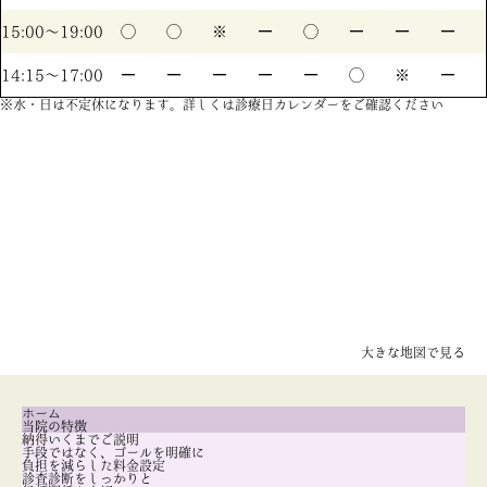
15:00〜19:00
◯
◯
※
ー
◯
ー
ー
ー
14:15〜17:00
ー
ー
ー
ー
ー
◯
※
ー
※水・日は不定休になります。詳しくは診療日カレンダーをご確認ください
大きな地図で見る
ホーム
当院の特徴
納得いくまでご説明
手段ではなく、ゴールを明確に
負担を減らした料金設定
診査診断をしっかりと