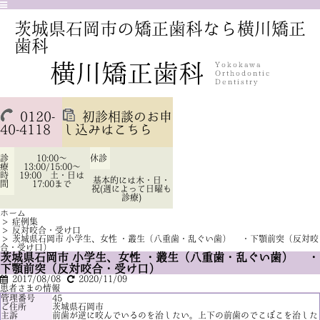
茨城県石岡市の矯正歯科なら横川矯正
歯科
0120-
初診相談のお申
40-4118
し込みはこちら
診
10:00～
休診
療
13:00/15:00～
時
19:00 土・日は
基本的には木・日・
間
17:00まで
祝(週によって日曜も
診療)
ホーム
>
症例集
>
反対咬合・受け口
>
茨城県石岡市 小学生、女性 ・叢生（八重歯・乱ぐい歯） ・下顎前突（反対咬
合・受け口）
茨城県石岡市 小学生、女性 ・叢生（八重歯・乱ぐい歯） ・
下顎前突（反対咬合・受け口）
2017/08/08
2020/11/09
患者さまの情報
管理番号
45
ご住所
茨城県石岡市
主訴
前歯が逆に咬んでいるのを治したい。上下の前歯のでこぼこを治した