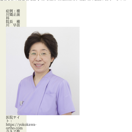
症例：横
川矯正歯
科
院長 横
川 早苗
医院サイ
ト：
https://yokokawa-
ortho.com
今まで数