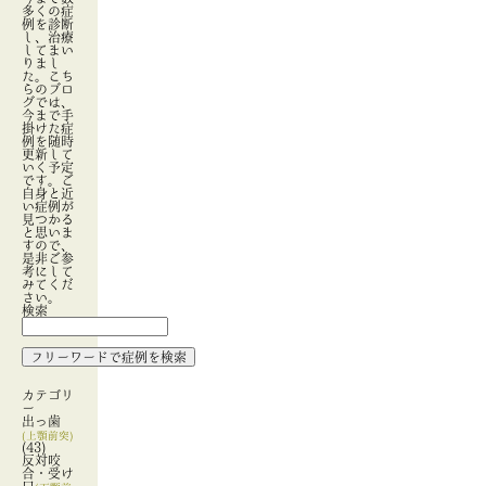
多くの症
例を診断
し、治療
してまい
りまし
た。こち
らのブロ
グでは、
今まで手
掛けた症
例を随時
更新して
いく予定
です。ご
自身と近
い症例が
見つかる
と思いま
すので、
是非ご参
考にして
みてくだ
さい。
検索
カテゴリ
ー
出っ歯
(上顎前突)
(43)
反対咬
合・受け