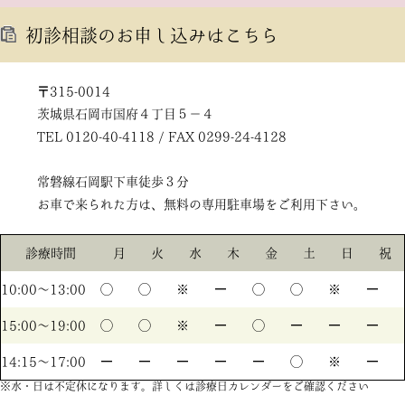
初診相談のお申し込みはこちら
〒315-0014
茨城県石岡市国府４丁目５－４
TEL 0120-40-4118 / FAX 0299-24-4128
常磐線石岡駅下車徒歩３分
お車で来られた方は、無料の専用駐車場をご利用下さい。
診療時間
月
火
水
木
金
土
日
祝
10:00〜13:00
◯
◯
※
ー
◯
◯
※
ー
15:00〜19:00
◯
◯
※
ー
◯
ー
ー
ー
14:15〜17:00
ー
ー
ー
ー
ー
◯
※
ー
※水・日は不定休になります。詳しくは診療日カレンダーをご確認ください