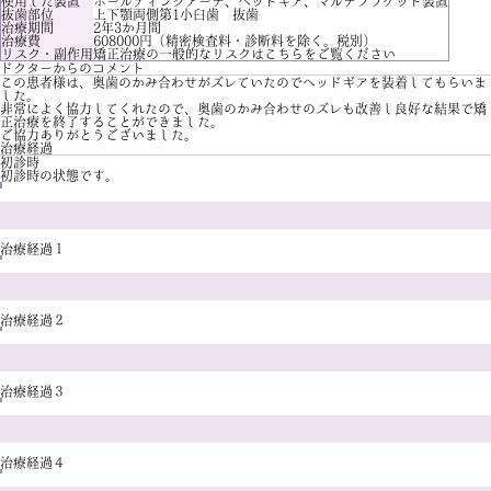
使用した装置
ホールディングアーチ、ヘッドギア、マルチブラケット装置
抜歯部位
上下顎両側第1小臼歯 抜歯
治療期間
2年3か月間
治療費
608000円（精密検査料・診断料を除く。税別）
リスク・副作用
矯正治療の一般的なリスクは
こちら
をご覧ください
ドクターからのコメント
この患者様は、奥歯のかみ合わせがズレていたのでヘッドギアを装着してもらいま
した。
非常によく協力してくれたので、奥歯のかみ合わせのズレも改善し良好な結果で矯
正治療を終了することができました。
ご協力ありがとうございました。
治療経過
初診時
初診時の状態です。
治療経過１
治療経過２
治療経過３
治療経過４