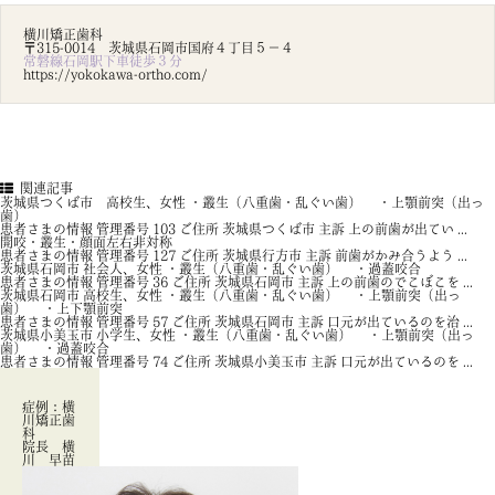
横川矯正歯科
〒315-0014 茨城県石岡市国府４丁目５－４
常磐線石岡駅下車徒歩３分
https://yokokawa-ortho.com/
関連記事
茨城県つくば市 高校生、女性 ・叢生（八重歯・乱ぐい歯） ・上顎前突（出っ
歯）
患者さまの情報 管理番号 103 ご住所 茨城県つくば市 主訴 上の前歯が出てい ...
開咬・叢生・顔面左右非対称
患者さまの情報 管理番号 127 ご住所 茨城県行方市 主訴 前歯がかみ合うよう ...
茨城県石岡市 社会人、女性 ・叢生（八重歯・乱ぐい歯） ・過蓋咬合
患者さまの情報 管理番号 36 ご住所 茨城県石岡市 主訴 上の前歯のでこぼこを ...
茨城県石岡市 高校生、女性 ・叢生（八重歯・乱ぐい歯） ・上顎前突（出っ
歯） ・上下顎前突
患者さまの情報 管理番号 57 ご住所 茨城県石岡市 主訴 口元が出ているのを治 ...
茨城県小美玉市 小学生、女性 ・叢生（八重歯・乱ぐい歯） ・上顎前突（出っ
歯） ・過蓋咬合
患者さまの情報 管理番号 74 ご住所 茨城県小美玉市 主訴 口元が出ているのを ...
症例：横
川矯正歯
科
院長 横
川 早苗