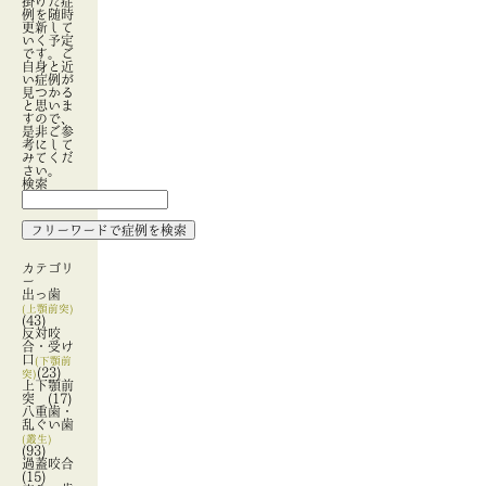
掛けた症
例を随時
更新して
いく予定
です。ご
自身と近
い症例が
見つかる
と思いま
すので、
是非ご参
考にして
みてくだ
さい。
検索
カテゴリ
ー
出っ歯
(上顎前突)
(43)
反対咬
合・受け
口
(下顎前
(23)
突)
上下顎前
突
(17)
八重歯・
乱ぐい歯
(叢生)
(93)
過蓋咬合
(15)