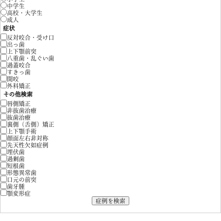
中学生
高校・大学生
成人
症状
反対咬合・受け口
出っ歯
上下顎前突
八重歯・乱ぐい歯
過蓋咬合
すきっ歯
開咬
外科矯正
その他検索
唇側矯正
非抜歯治療
抜歯治療
裏側（舌側）矯正
上下顎手術
顔面左右非対称
先天性欠如症例
埋伏歯
過剰歯
短根歯
形態異常歯
口元の前突
歯牙腫
顎変形症