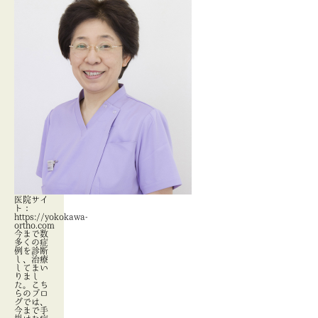
医院サイ
ト：
https://yokokawa-
ortho.com
今まで数
多くの症
例を診断
し、治療
してまい
りまし
た。こち
らのブロ
グでは、
今まで手