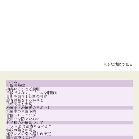
大きな地図で見る
ホーム
当院の特徴
納得いくまでご説明
手段ではなく、ゴールを明確に
負担を減らした料金設定
診査診断をしっかりと
信頼関係を大切に
治療中・治療後のサポート
治療中の虫歯予防
舌癖トレーニング
後戻りを防ぐために
お子様の治療について
ホントに 今治療するべき？
学校や塾との両立
進学などの引っ越しの予定
矯正治療について