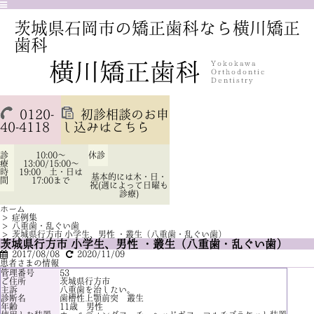
茨城県石岡市の矯正歯科なら横川矯正
歯科
0120-
初診相談のお申
40-4118
し込みはこちら
診
10:00～
休診
療
13:00/15:00～
時
19:00 土・日は
基本的には木・日・
間
17:00まで
祝(週によって日曜も
診療)
ホーム
>
症例集
>
八重歯・乱ぐい歯
>
茨城県行方市 小学生、男性 ・叢生（八重歯・乱ぐい歯）
茨城県行方市 小学生、男性 ・叢生（八重歯・乱ぐい歯）
2017/08/08
2020/11/09
患者さまの情報
管理番号
53
ご住所
茨城県行方市
主訴
八重歯を治したい。
診断名
歯槽性上顎前突 叢生
年齢
11歳 男性