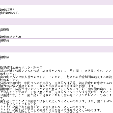
治療経過５
動的治療終了。
治療後
治療前後まとめ
治療前
治療後
矯正歯科治療のリスク・副作用
最初は矯正装置による不快感、痛み等があります。数日間~1、2 週間で慣れること
が多いです。
歯の動き方には個人差があります。そのため、予想された治療期間が延長する可能
性があります。
装置の使用状況、顎間ゴムの使用状況、定期的な通院等、矯正治療には患者さんの
協力が非常に重要であり、それらが治療結果や治療期間に影響します。
治療中は、装置が付いているため歯が磨きにくくなります。むし歯や歯周病のリス
クが高まりますので、丁寧に磨いたり、定期的なメンテナンスを受けたりすること
が重要です。また、歯が動くと隠れていたむし歯が見えるようになることもありま
す。
歯を動かすことにより歯根が吸収して短くなることがあります。また、歯ぐきがや
せて下がることがあります。
ごくまれに歯が骨と癒着していて歯が動かないことがあります。
ごくまれに歯を動かすことで神経が障害を受けて壊死することがあります。