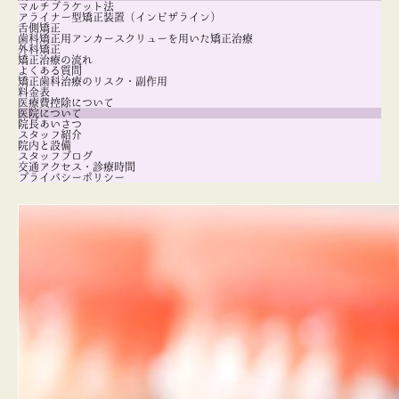
マルチブラケット法
アライナー型矯正装置（インビザライン）
舌側矯正
歯科矯正用アンカースクリューを用いた矯正治療
外科矯正
矯正治療の流れ
よくある質問
矯正歯科治療のリスク・副作用
料金表
医療費控除について
医院について
院長あいさつ
スタッフ紹介
院内と設備
スタッフブログ
交通アクセス・診療時間
プライバシーポリシー