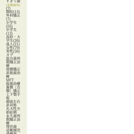
すきっ歯
(空隙歯列)
(7)
開咬
(13)
外科矯正
(7)
小学生
(55)
中学生
(13)
高校・大
学生
(26)
成人
(21)
女性
(79)
男性
(36)
タグ
混合歯列
期矯正治
療
唇側矯正
非抜歯治
療
MFT
抜歯治療
裏側（舌
側）矯正
上下顎手
術
顔面左右
非対称
先天性欠
如症例
永久歯列
期矯正治
療
埋伏歯
幼稚園児
過剰歯