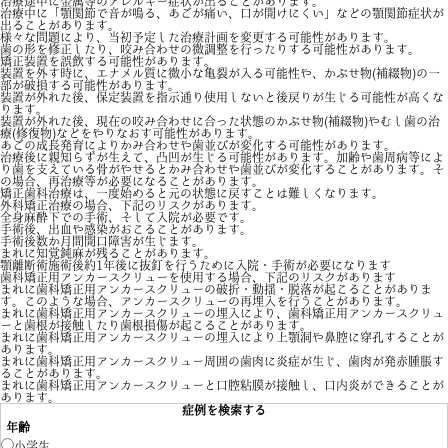
治療途中に金属等のアレルギー症状が出ることがあります。
治療中に「顎関節で音が鳴る、あごが痛い、口が開けにくい」などの顎関節症状が
出ることがあります。
様々な問題により、当初予定した治療計画を変更する可能性があります。
歯の形を修正したり、咬み合わせの微調整を行ったりする可能性があります。
矯正装置を誤飲する可能性があります。
装置を外す時に、エナメル質に微小な亀裂が入る可能性や、かぶせ物(補綴物)の一
部が破損する可能性があります。
装置が外れた後、保定装置を指示通り使用しないと後戻りが生じる可能性が高くな
ります。
装置が外れた後、現在の咬み合わせに合った状態のかぶせ物(補綴物)やむし歯の治
療(修復物)などをやりなおす可能性があります。
あごの成長発育によりかみ合わせや歯並びが変化する可能性があります。
治療後に親知らずが生えて、凸凹が生じる可能性があります。加齢や歯周病等によ
り歯を支えている骨がやせるとかみ合わせや歯並びが変化することがあります。そ
の場合、再治療等が必要になることがあります。
矯正歯科治療は、一度始めると元の状態に戻すことは難しくなります。
外科矯正治療の場合、下記のリスクがあります。
全身麻酔下での手術、そして入院が必要です。
手術後、出血や感染がおこることがあります。
手術後数か月間開口障害が生じます。
まれに知覚鈍麻が残ることがあります。
顎離断術施術後約1年後に抜釘を行うために入院・手術が必要になります
歯科矯正用アンカースクリューを使用する場合、下記のリスクがあります
まれに歯科矯正用アンカースクリューの破折・動揺・脱落が起こることがありま
す。このような場合、アンカースクリューの再埋入を行うことがあります。
まれに歯科矯正用アンカースクリューの埋入により、歯科矯正用アンカースクリュ
ーと歯根が接触したり歯根損傷が起こることがあります。
まれに歯科矯正用アンカースクリューの埋入により上顎洞や鼻腔に穿孔することが
あります。
まれに歯科矯正用アンカースクリュー周囲の歯肉に炎症が生じ、歯肉が発赤腫脹す
ることがあります。
まれに歯科矯正用アンカースクリューと口腔粘膜が接触し、口内炎ができることが
あります。
症例を検索する
年齢
小学生