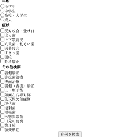
年齢
小学生
中学生
高校・大学生
成人
症状
反対咬合・受け口
出っ歯
上下顎前突
八重歯・乱ぐい歯
過蓋咬合
すきっ歯
開咬
外科矯正
その他検索
唇側矯正
非抜歯治療
抜歯治療
裏側（舌側）矯正
上下顎手術
顔面左右非対称
先天性欠如症例
埋伏歯
過剰歯
短根歯
形態異常歯
口元の前突
歯牙腫
顎変形症