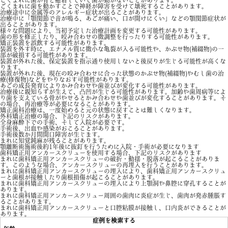
ごくまれに歯が骨と癒着していて歯が動かないことがあります。
ごくまれに歯を動かすことで神経が障害を受けて壊死することがあります。
治療途中に金属等のアレルギー症状が出ることがあります。
治療中に「顎関節で音が鳴る、あごが痛い、口が開けにくい」などの顎関節症状が
出ることがあります。
様々な問題により、当初予定した治療計画を変更する可能性があります。
歯の形を修正したり、咬み合わせの微調整を行ったりする可能性があります。
矯正装置を誤飲する可能性があります。
装置を外す時に、エナメル質に微小な亀裂が入る可能性や、かぶせ物(補綴物)の一
部が破損する可能性があります。
装置が外れた後、保定装置を指示通り使用しないと後戻りが生じる可能性が高くな
ります。
装置が外れた後、現在の咬み合わせに合った状態のかぶせ物(補綴物)やむし歯の治
療(修復物)などをやりなおす可能性があります。
あごの成長発育によりかみ合わせや歯並びが変化する可能性があります。
治療後に親知らずが生えて、凸凹が生じる可能性があります。加齢や歯周病等によ
り歯を支えている骨がやせるとかみ合わせや歯並びが変化することがあります。そ
の場合、再治療等が必要になることがあります。
矯正歯科治療は、一度始めると元の状態に戻すことは難しくなります。
外科矯正治療の場合、下記のリスクがあります。
全身麻酔下での手術、そして入院が必要です。
手術後、出血や感染がおこることがあります。
手術後数か月間開口障害が生じます。
まれに知覚鈍麻が残ることがあります。
顎離断術施術後約1年後に抜釘を行うために入院・手術が必要になります
歯科矯正用アンカースクリューを使用する場合、下記のリスクがあります
まれに歯科矯正用アンカースクリューの破折・動揺・脱落が起こることがありま
す。このような場合、アンカースクリューの再埋入を行うことがあります。
まれに歯科矯正用アンカースクリューの埋入により、歯科矯正用アンカースクリュ
ーと歯根が接触したり歯根損傷が起こることがあります。
まれに歯科矯正用アンカースクリューの埋入により上顎洞や鼻腔に穿孔することが
あります。
まれに歯科矯正用アンカースクリュー周囲の歯肉に炎症が生じ、歯肉が発赤腫脹す
ることがあります。
まれに歯科矯正用アンカースクリューと口腔粘膜が接触し、口内炎ができることが
あります。
症例を検索する