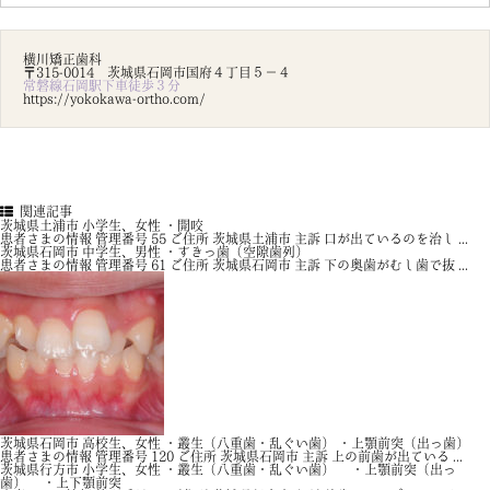
横川矯正歯科
〒315-0014 茨城県石岡市国府４丁目５－４
常磐線石岡駅下車徒歩３分
https://yokokawa-ortho.com/
関連記事
茨城県土浦市 小学生、女性 ・開咬
患者さまの情報 管理番号 55 ご住所 茨城県土浦市 主訴 口が出ているのを治し ...
茨城県石岡市 中学生、男性 ・すきっ歯（空隙歯列）
患者さまの情報 管理番号 61 ご住所 茨城県石岡市 主訴 下の奥歯がむし歯で抜 ...
茨城県石岡市 高校生、女性 ・叢生（八重歯・乱ぐい歯） ・上顎前突（出っ歯）
患者さまの情報 管理番号 120 ご住所 茨城県石岡市 主訴 上の前歯が出ている ...
茨城県行方市 小学生、女性 ・叢生（八重歯・乱ぐい歯） ・上顎前突（出っ
歯） ・上下顎前突