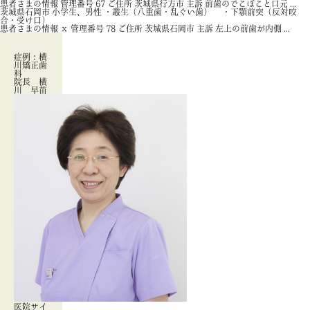
患者さまの情報 管理番号 67 ご住所 茨城県行方市 主訴 前歯のでこぼこと口元 ...
茨城県石岡市 小学生、男性 ・叢生（八重歯・乱ぐい歯） ・下顎前突（反対咬
合・受け口）
患者さまの情報 ｘ 管理番号 78 ご住所 茨城県石岡市 主訴 左上の前歯が内側 ...
症例：横
川矯正歯
科
院長 横
川 早苗
医院サイ