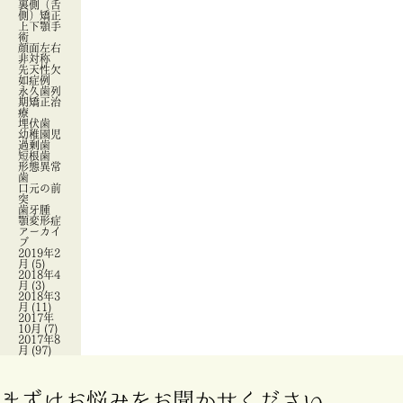
裏側（舌
側）矯正
上下顎手
術
顔面左右
非対称
先天性欠
如症例
永久歯列
期矯正治
療
埋伏歯
幼稚園児
過剰歯
短根歯
形態異常
歯
口元の前
突
歯牙腫
顎変形症
アーカイ
ブ
2019年2
月
(5)
2018年4
月
(3)
2018年3
月
(11)
2017年
10月
(7)
2017年8
月
(97)
まずはお悩みをお聞かせください。