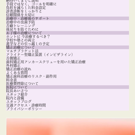
納得いくまでご説明
手段ではなく、ゴールを明確に
負担を減らした料金設定
診査診断をしっかりと
信頼関係を大切に
治療中・治療後のサポート
治療中の虫歯予防
舌癖トレーニング
後戻りを防ぐために
お子様の治療について
ホントに 今治療するべき？
学校や塾との両立
進学などの引っ越しの予定
矯正治療について
マルチブラケット法
アライナー型矯正装置（インビザライン）
舌側矯正
歯科矯正用アンカースクリューを用いた矯正治療
外科矯正
矯正治療の流れ
よくある質問
矯正歯科治療のリスク・副作用
料金表
医療費控除について
医院について
院長あいさつ
スタッフ紹介
院内と設備
スタッフブログ
交通アクセス・診療時間
プライバシーポリシー