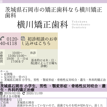
茨城県石岡市の矯正歯科なら横川矯正
歯科
0120-
初診相談のお申
40-4118
し込みはこちら
診
10:00～
休診
療
13:00/15:00～
時
19:00 土・日は
基本的には木・日・
間
17:00まで
祝(週によって日曜も
診療)
ホーム
>
症例集
>
反対咬合・受け口
>
茨城県石岡市 小学生、男性 ・顎変形症・骨格性反対咬合・叢生・外科的矯正治
療
茨城県石岡市 小学生、男性 ・顎変形症・骨格性反対咬合・叢
生・外科的矯正治療
2019/02/05
2020/11/09
患者さまの情報
管理番号
123
ご住所
茨城県石岡市
主訴
前歯がかみ合っていないので、前歯でものを咬み切れない。治した