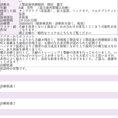
い。
診断名
上顎前歯唇側傾斜 開咬 叢生
年齢
8歳 男性 （混合歯列期矯正治療）
使用した装
タングクリブ（床装置）、拡大装置、ヘッドギア、マルチブラケット
置
装置
抜歯部位
非抜歯
治療期間
2年10か月間
治療費
368000円（精密検査料・診断料を除く。税別）
リスク・副
舌癖を改善しないと歯並び・かみ合わせが変化してしまう可能性が高
作用
くなります。
矯正治療の一般的なリスクは
こちら
をご覧ください
ドクターからのコメント
幼少期の指しゃぶりから舌癖が残存し、骨格税上顎前突と上顎前歯の唇側傾斜と開
咬と後継永久歯萌出余地不足、お顔の左右非対称が認められた症例です。
ヘッドギア装着により上顎骨の前方成長を抑制しながら上下歯列弓の側方拡大を行
い、永久前歯を排列しました。
矯正治療と並行して、舌癖のトレーニングと態癖の改善を行ってもらいました。い
ろいろやらなければいけないことが多くなり、とっても大変だったと思いますが、
非常によく協力してくれて、良好な結果を得ることができました。ご協力、感謝申
し上げます！
治療経過
初診時の状態です。
治療経過１
治療経過２