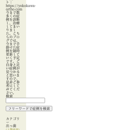
ト：
https://yokokawa-
ortho.com
今まで数
多くの症
例を診断
し、治療
してまい
りまし
た。こち
らのブロ
グでは、
今まで手
掛けた症
例を随時
更新して
いく予定
です。ご
自身と近
い症例が
見つかる
と思いま
すので、
是非ご参
考にして
みてくだ
さい。
検索
カテゴリ
ー
出っ歯
(上顎前突)