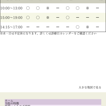
10:00〜13:00
◯
◯
※
ー
◯
◯
※
ー
15:00〜19:00
◯
◯
※
ー
◯
ー
ー
ー
14:15〜17:00
ー
ー
ー
ー
ー
◯
※
ー
※水・日は不定休になります。詳しくは診療日カレンダーをご確認ください
大きな地図で見る
ホーム
当院の特徴