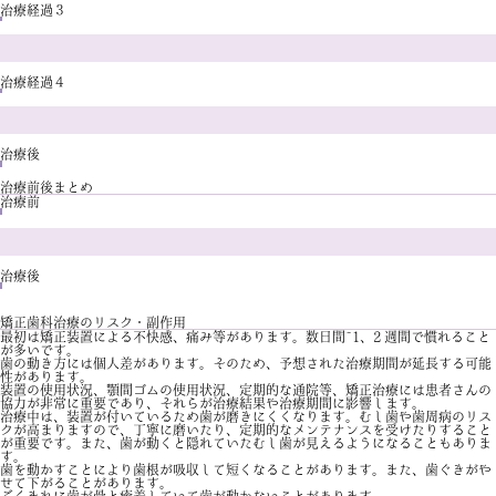
治療経過３
治療経過４
治療後
治療前後まとめ
治療前
治療後
矯正歯科治療のリスク・副作用
最初は矯正装置による不快感、痛み等があります。数日間~1、2 週間で慣れること
が多いです。
歯の動き方には個人差があります。そのため、予想された治療期間が延長する可能
性があります。
装置の使用状況、顎間ゴムの使用状況、定期的な通院等、矯正治療には患者さんの
協力が非常に重要であり、それらが治療結果や治療期間に影響します。
治療中は、装置が付いているため歯が磨きにくくなります。むし歯や歯周病のリス
クが高まりますので、丁寧に磨いたり、定期的なメンテナンスを受けたりすること
が重要です。また、歯が動くと隠れていたむし歯が見えるようになることもありま
す。
歯を動かすことにより歯根が吸収して短くなることがあります。また、歯ぐきがや
せて下がることがあります。