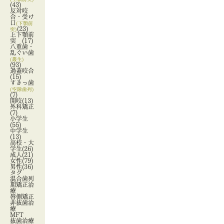
(43)
反対咬
合・受け
口
(下顎前
(23)
突)
上下顎前
突
(17)
八重歯・
乱ぐい歯
(叢生)
(93)
過蓋咬合
(15)
すきっ歯
(空隙歯列)
(7)
開咬
(13)
外科矯正
(7)
小学生
(55)
中学生
(13)
高校・大
学生
(26)
成人
(21)
女性
(79)
男性
(36)
タグ
混合歯列
期矯正治
療
唇側矯正
非抜歯治
療
MFT
抜歯治療