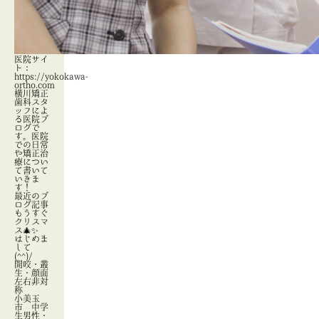
医院サイ
ト：
https://yokokawa-
ortho.com
横川矯正
歯科スタ
ッフによ
る医院ブ
ログで
す。医院
での日常
や矯正治
療につい
て書いて
いきま
す！
最近のブ
ログ記事
もうすぐ
クリスマ
ス🎄✨
はじめま
して
(^^)/
開咬・叢
生・顔面
左右非対
称
小美玉
市 中学
生男性・