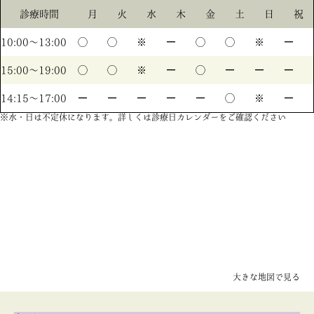
診療時間
月
火
水
木
金
土
日
祝
10:00〜13:00
◯
◯
※
ー
◯
◯
※
ー
15:00〜19:00
◯
◯
※
ー
◯
ー
ー
ー
14:15〜17:00
ー
ー
ー
ー
ー
◯
※
ー
※水・日は不定休になります。詳しくは診療日カレンダーをご確認ください
大きな地図で見る