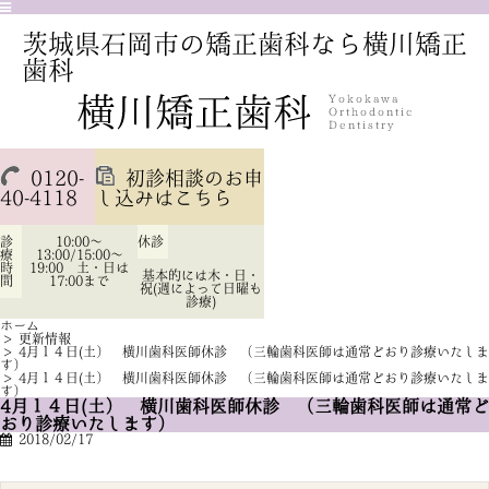
茨城県石岡市の矯正歯科なら横川矯正
歯科
0120-
初診相談のお申
40-4118
し込みはこちら
診
10:00～
休診
療
13:00/15:00～
時
19:00 土・日は
基本的には木・日・
間
17:00まで
祝(週によって日曜も
診療)
ホーム
>
更新情報
>
4月１４日(土） 横川歯科医師休診 （三輪歯科医師は通常どおり診療いたしま
す）
>
4月１４日(土） 横川歯科医師休診 （三輪歯科医師は通常どおり診療いたしま
す）
4月１４日(土） 横川歯科医師休診 （三輪歯科医師は通常ど
おり診療いたします）
2018/02/17