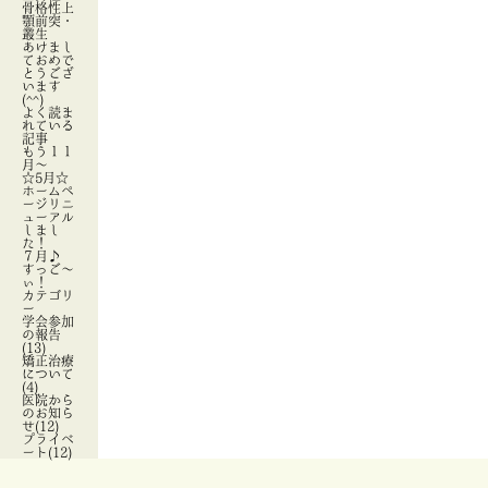
骨格性上
顎前突・
叢生
あけまし
ておめで
とうござ
います
(^^)
よく読ま
れている
記事
もう１１
月～
☆5月☆
ホームペ
ージリニ
ューアル
しまし
た！
７月♪
すっご～
ぃ！
カテゴリ
ー
学会参加
の報告
(13)
矯正治療
について
(4)
医院から
のお知ら
せ(12)
プライベ
ート(12)