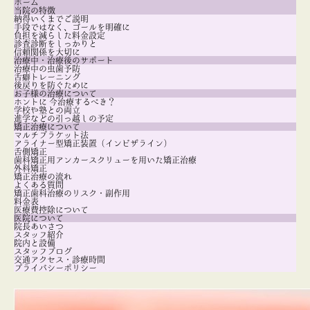
ホーム
当院の特徴
納得いくまでご説明
手段ではなく、ゴールを明確に
負担を減らした料金設定
診査診断をしっかりと
信頼関係を大切に
治療中・治療後のサポート
治療中の虫歯予防
舌癖トレーニング
後戻りを防ぐために
お子様の治療について
ホントに 今治療するべき？
学校や塾との両立
進学などの引っ越しの予定
矯正治療について
マルチブラケット法
アライナー型矯正装置（インビザライン）
舌側矯正
歯科矯正用アンカースクリューを用いた矯正治療
外科矯正
矯正治療の流れ
よくある質問
矯正歯科治療のリスク・副作用
料金表
医療費控除について
医院について
院長あいさつ
スタッフ紹介
院内と設備
スタッフブログ
交通アクセス・診療時間
プライバシーポリシー