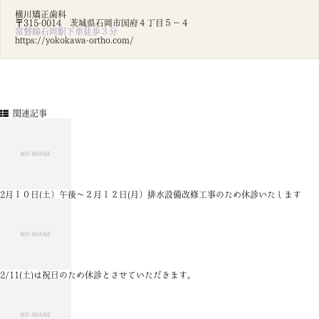
横川矯正歯科
〒315-0014 茨城県石岡市国府４丁目５－４
常磐線石岡駅下車徒歩３分
https://yokokawa-ortho.com/
関連記事
2月１０日(土）午後～２月１２日(月）排水設備改修工事のため休診いたします
2/11(土)は祝日のため休診とさせていただきます。