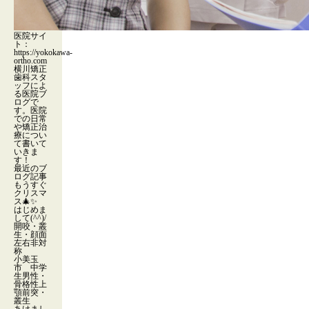
医院サイ
ト：
https://yokokawa-
ortho.com
横川矯正
歯科スタ
ッフによ
る医院ブ
ログで
す。医院
での日常
や矯正治
療につい
て書いて
いきま
す！
最近のブ
ログ記事
もうすぐ
クリスマ
ス🎄✨
はじめま
して(^^)/
開咬・叢
生・顔面
左右非対
称
小美玉
市 中学
生男性・
骨格性上
顎前突・
叢生