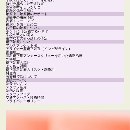
手段ではなく、ゴールを明確に
負担を減らした料金設定
診査診断をしっかりと
信頼関係を大切に
治療中・治療後のサポート
治療中の虫歯予防
舌癖トレーニング
後戻りを防ぐために
お子様の治療について
ホントに 今治療するべき？
学校や塾との両立
進学などの引っ越しの予定
矯正治療について
マルチブラケット法
アライナー型矯正装置（インビザライン）
舌側矯正
歯科矯正用アンカースクリューを用いた矯正治療
外科矯正
矯正治療の流れ
よくある質問
矯正歯科治療のリスク・副作用
料金表
医療費控除について
医院について
院長あいさつ
スタッフ紹介
院内と設備
スタッフブログ
交通アクセス・診療時間
プライバシーポリシー