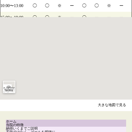
10:00〜13:00
◯
◯
※
ー
◯
◯
※
ー
15:00〜19:00
◯
◯
※
ー
◯
ー
ー
ー
14:15〜17:00
ー
ー
ー
ー
ー
◯
※
ー
※水・日は不定休になります。詳しくは診療日カレンダーをご確認ください
大きな地図で見る
ホーム
当院の特徴
納得いくまでご説明