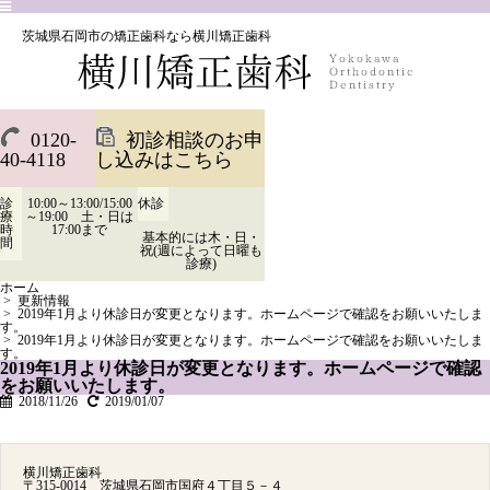
茨城県石岡市の矯正歯科なら横川矯正歯科
0120-
初診相談のお申
40-4118
し込みはこちら
診
10:00～13:00/15:00
休診
療
～19:00 土・日は
時
17:00まで
基本的には木・日・
間
祝(週によって日曜も
診療)
ホーム
>
更新情報
>
2019年1月より休診日が変更となります。ホームページで確認をお願いいたしま
す。
>
2019年1月より休診日が変更となります。ホームページで確認をお願いいたしま
す。
2019年1月より休診日が変更となります。ホームページで確認
をお願いいたします。
2018/11/26
2019/01/07
横川矯正歯科
〒315-0014 茨城県石岡市国府４丁目５－４