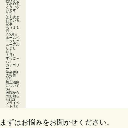
あけまし
ておめで
とうござ
います
(^^)
よく読ま
れている
記事
もう１１
月～
☆5月☆
ホームペ
ージリニ
ューアル
しまし
た！
７月♪
すっご～
ぃ！
カテゴリ
ー
学会参加
の報告
(13)
矯正治療
について
(4)
医院から
のお知ら
せ(12)
プライベ
ート(12)
まずはお悩みをお聞かせください。