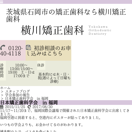
茨城県石岡市の矯正歯科なら横川矯正
歯科
0120-
初診相談のお申
40-4118
し込みはこちら
診
10:00～
休診
療
13:00/15:00～
時
19:00 土・日は
基本的には木・日・
間
17:00まで
祝(週によって日曜も
診療)
ホーム
>
スタッフブログ
>
学会参加の報告
>
日本矯正歯科学会 in 福岡
日本矯正歯科学会 in 福岡
2015/11/25
2017/08/30
11/17～11/20まで、福岡国際会議場で開催された日本矯正歯科学会に出席してき
ました。
福岡空港に到着すると、空港内にポスターが貼ってありました。
いつもの学会よりも、お金かけてるのがわかります。
博多駅の上で、パスタを食べました。