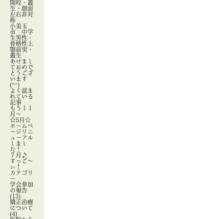
開咬・叢
生・顔面
左右非対
称
小美玉
市 中学
生男性・
骨格性上
顎前突・
叢生
あけまし
ておめで
とうござ
います
(^^)
よく読ま
れている
記事
もう１１
月～
☆5月☆
ホームペ
ージリニ
ューアル
しまし
た！
７月♪
すっご～
ぃ！
カテゴリ
ー
学会参加
の報告
(13)
矯正治療
について
(4)