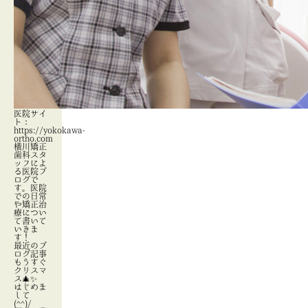
医院サイ
ト：
https://yokokawa-
ortho.com
横川矯正
歯科スタ
ッフによ
る医院ブ
ログで
す。医院
での日常
や矯正治
療につい
て書いて
いきま
す！
最近のブ
ログ記事
もうすぐ
クリスマ
ス🎄✨
はじめま
して
(^^)/