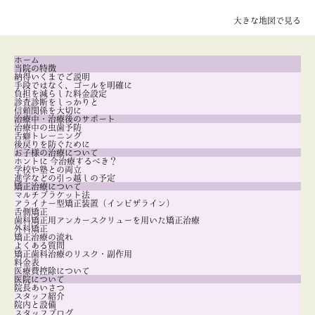
大きな地図で見る
ホーム
当院の特徴
納得いくまでご説明
手段ではなく、ゴールを明確に
負担を減らした料金設定
診査診断をしっかりと
信頼関係を大切に
治療中・治療後のサポート
治療中の虫歯予防
舌癖トレーニング
後戻りを防ぐために
お子様の治療について
ホントに 今治療するべき？
学校や塾との両立
進学などの引っ越しの予定
矯正治療について
マルチブラケット法
アライナー型矯正装置（インビザライン）
舌側矯正
歯科矯正用アンカースクリューを用いた矯正治療
外科矯正
矯正治療の流れ
よくある質問
矯正歯科治療のリスク・副作用
料金表
医療費控除について
医院について
院長あいさつ
スタッフ紹介
院内と設備
スタッフブログ