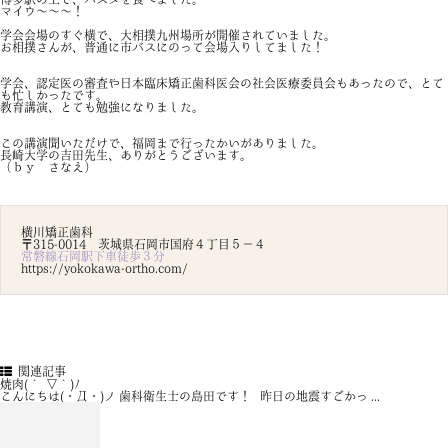
マイウ～～～！
学会会場のすぐ横で、大相撲九州場所が開催されていました。
お相撲さんが、普通に市バスにのって会場入りしてました！
学会、認定医の審査や日本臨床矯正歯科医会の社会医療委員会もあったので、とて
も忙しかったです。
教育講演、とても勉強になりました。
この講演聞いただけで、福岡まで行ったかいがありました。
長崎大学の吉田先生、ありがとうございます。
（ｂｙ さなえ）
横川矯正歯科
〒315-0014 茨城県石岡市国府４丁目５－４
常磐線石岡駅下車徒歩３分
https://yokokawa-ortho.com/
関連記事
焼肉( ´ ▽ ` )ﾉ
こんにちは(・Д・)ノ 歯科衛生士の島田です！ 昨日の地震すごかっ ...