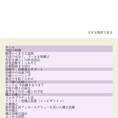
大きな地図で見る
ホーム
当院の特徴
納得いくまでご説明
手段ではなく、ゴールを明確に
負担を減らした料金設定
診査診断をしっかりと
信頼関係を大切に
治療中・治療後のサポート
治療中の虫歯予防
舌癖トレーニング
後戻りを防ぐために
お子様の治療について
ホントに 今治療するべき？
学校や塾との両立
進学などの引っ越しの予定
矯正治療について
マルチブラケット法
アライナー型矯正装置（インビザライン）
舌側矯正
歯科矯正用アンカースクリューを用いた矯正治療
外科矯正
矯正治療の流れ
よくある質問