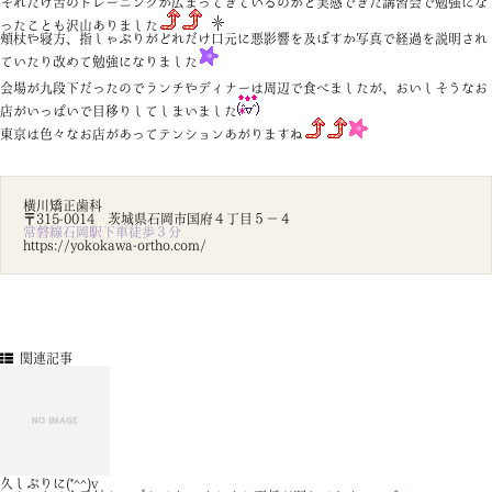
それだけ舌のトレーニングが広まってきているのかと実感できた講習会で勉強にな
ったことも沢山ありました
頬杖や寝方、指しゃぶりがどれだけ口元に悪影響を及ぼすか写真で経過を説明され
ていたり改めて勉強になりました
会場が九段下だったのでランチやディナーは周辺で食べましたが、おいしそうなお
店がいっぱいで目移りしてしまいました
東京は色々なお店があってテンションあがりますね
横川矯正歯科
〒315-0014 茨城県石岡市国府４丁目５－４
常磐線石岡駅下車徒歩３分
https://yokokawa-ortho.com/
関連記事
久しぶりに(*^^)v