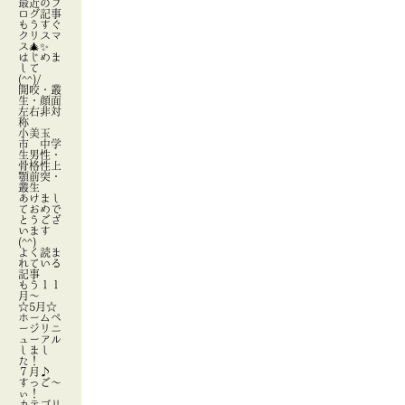
最近のブ
ログ記事
もうすぐ
クリスマ
ス🎄✨
はじめま
して
(^^)/
開咬・叢
生・顔面
左右非対
称
小美玉
市 中学
生男性・
骨格性上
顎前突・
叢生
あけまし
ておめで
とうござ
います
(^^)
よく読ま
れている
記事
もう１１
月～
☆5月☆
ホームペ
ージリニ
ューアル
しまし
た！
７月♪
すっご～
ぃ！
カテゴリ