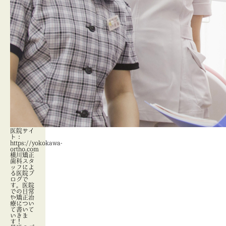
医院サイ
ト：
https://yokokawa-
ortho.com
横川矯正
歯科スタ
ッフによ
る医院ブ
ログで
す。医院
での日常
や矯正治
療につい
て書いて
いきま
す！