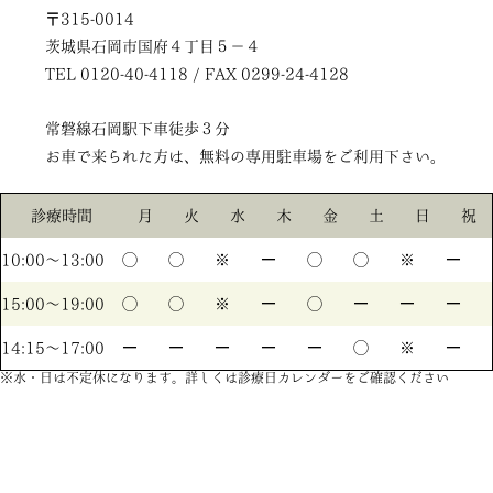
〒315-0014
茨城県石岡市国府４丁目５－４
TEL 0120-40-4118 / FAX 0299-24-4128
常磐線石岡駅下車徒歩３分
お車で来られた方は、無料の専用駐車場をご利用下さい。
診療時間
月
火
水
木
金
土
日
祝
10:00〜13:00
◯
◯
※
ー
◯
◯
※
ー
15:00〜19:00
◯
◯
※
ー
◯
ー
ー
ー
14:15〜17:00
ー
ー
ー
ー
ー
◯
※
ー
※水・日は不定休になります。詳しくは診療日カレンダーをご確認ください