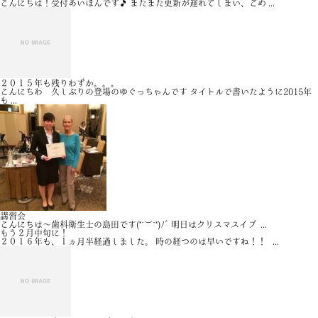
こんにちは！受付あいぼんです🎵 またまた更新が遅れてしまい、ごめ ...
２０１５年も残りわずか。。。
こんにちわ 久しぶりの登場のゆぐっちゃんです タイトルで書いたように2015年
も ...
講習会
こんにちは〜歯科衛生士の島田です(*˙︶˙*)ﾉﾞ 明日はクリスマスイブ ...
もう２月中旬に！
２０１６年も、１ヵ月半経過しました。 時の経つのは早いですね！！ ...