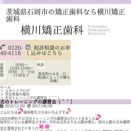
茨城県石岡市の矯正歯科なら横川矯正
歯科
0120-
初診相談のお申
40-4118
し込みはこちら
診
10:00～
休診
療
13:00/15:00～
時
19:00 土・日は
基本的には木・日・
間
17:00まで
祝(週によって日曜も
診療)
ホーム
>
スタッフブログ
>
学会参加の報告
>
舌のトレーニングの講習会（＾＾）
舌のトレーニングの講習会（＾＾）
2016/11/02
2017/08/30
こんにちは
歯科衛生士のあいちんです
10月の終わりに舌のトレーニングの講習会に行ってきました
毎年行っている講習会ですが、今年は去年よりも人数が増え、倍の人数の方が講習
会に参加されていました