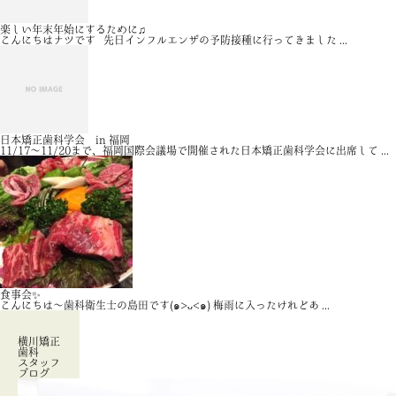
楽しい年末年始にするために♫
こんにちはナツです 先日インフルエンザの予防接種に行ってきました ...
日本矯正歯科学会 in 福岡
11/17～11/20まで、福岡国際会議場で開催された日本矯正歯科学会に出席して ...
食事会✨
こんにちは〜歯科衛生士の島田です(๑>ᴗ<๑) 梅雨に入ったけれどあ ...
横川矯正
歯科
スタッフ
ブログ