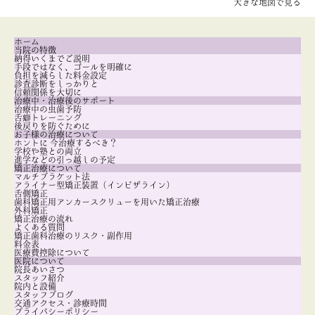
大きな地図で見る
ホーム
当院の特徴
納得いくまでご説明
手段ではなく、ゴールを明確に
負担を減らした料金設定
診査診断をしっかりと
信頼関係を大切に
治療中・治療後のサポート
治療中の虫歯予防
舌癖トレーニング
後戻りを防ぐために
お子様の治療について
ホントに 今治療するべき？
学校や塾との両立
進学などの引っ越しの予定
矯正治療について
マルチブラケット法
アライナー型矯正装置（インビザライン）
舌側矯正
歯科矯正用アンカースクリューを用いた矯正治療
外科矯正
矯正治療の流れ
よくある質問
矯正歯科治療のリスク・副作用
料金表
医療費控除について
医院について
院長あいさつ
スタッフ紹介
院内と設備
スタッフブログ
交通アクセス・診療時間
プライバシーポリシー