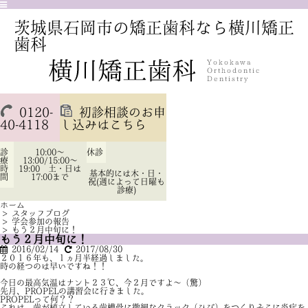
茨城県石岡市の矯正歯科なら横川矯正
歯科
0120-
初診相談のお申
40-4118
し込みはこちら
診
10:00～
休診
療
13:00/15:00～
時
19:00 土・日は
基本的には木・日・
間
17:00まで
祝(週によって日曜も
診療)
ホーム
>
スタッフブログ
>
学会参加の報告
>
もう２月中旬に！
もう２月中旬に！
2016/02/14
2017/08/30
２０１６年も、１ヵ月半経過しました。
時の経つのは早いですね！！
今日の最高気温はナント２３℃、今２月ですよ～（驚）
先月、PROPELの講習会に行きました。
PROPELって何？？
これは、歯が植立している歯槽骨に微細なクラック（ひび）をつくりそこに炎症を