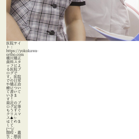
医院サイ
ト：
https://yokokawa-
ortho.com
横川矯正
歯科スタ
ッフによ
る医院ブ
ログで
す。医院
での日常
や矯正治
療につい
て書いて
いきま
す！
最近のブ
ログ記事
もうすぐ
クリスマ
ス🎄✨
はじめま
して
(^^)/
開咬・叢
生・顔面