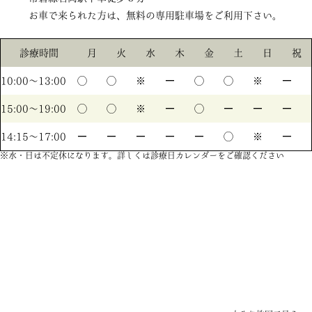
お車で来られた方は、無料の専用駐車場をご利用下さい。
診療時間
月
火
水
木
金
土
日
祝
10:00〜13:00
◯
◯
※
ー
◯
◯
※
ー
15:00〜19:00
◯
◯
※
ー
◯
ー
ー
ー
14:15〜17:00
ー
ー
ー
ー
ー
◯
※
ー
※水・日は不定休になります。詳しくは診療日カレンダーをご確認ください