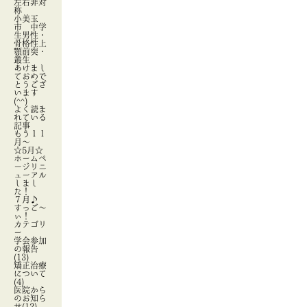
左右非対
称
小美玉
市 中学
生男性・
骨格性上
顎前突・
叢生
あけまし
ておめで
とうござ
います
(^^)
よく読ま
れている
記事
もう１１
月～
☆5月☆
ホームペ
ージリニ
ューアル
しまし
た！
７月♪
すっご～
ぃ！
カテゴリ
ー
学会参加
の報告
(13)
矯正治療
について
(4)
医院から
のお知ら
せ(12)