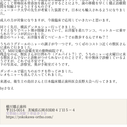
起こして骨吸収＆骨添加を盛んにさせることにより、歯の移動を早くし矯正治療期
間を短縮させようとするものです。
ニューヨーク大学の先生が考案した装置です。日本にも輸入されるようになりまし
た。
成人の方が対象になりますが、今後臨床で応用していきたいと思います。
同じく先月、横浜デンタルショー行ってきました。
すぐとなりでペット博が開催されていて、お洋服を着たワンコ、ペットカーに乗せ
られたワンコが沢山いました。
都会のペットは、お洋服を着てベビーカー？でお散歩するんですね？！
うちのラグドールのニャーの調子が今一つです。
つくばのコストコ近くの獣医さん
に連れて行きました。
CT、MRI完備の設備充実の動物病院です。
残念なのは、獣医さんが日替わり（アルバイト？）で、うちのニャーは火曜日に来
る獣医さんでないと診断がつけられないとのことです。年中無休で診療しているよ
うですが、これでは不安です。
下の写真は、診察室。奥が手術室だそうです。
ダンボールで猫たちのおウチを作ってみました。
レオもニャーも喜んで入ってくれました。
来週は、衛生士の島田さんと日本臨床矯正歯科医会長野大会へ行ってきます。
byさなえ
横川矯正歯科
〒315-0014 茨城県石岡市国府４丁目５－４
常磐線石岡駅下車徒歩３分
https://yokokawa-ortho.com/