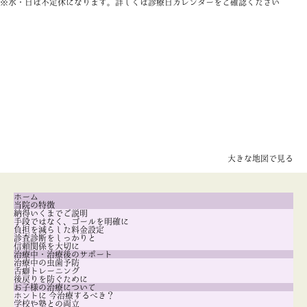
※水・日は不定休になります。詳しくは診療日カレンダーをご確認ください
大きな地図で見る
ホーム
当院の特徴
納得いくまでご説明
手段ではなく、ゴールを明確に
負担を減らした料金設定
診査診断をしっかりと
信頼関係を大切に
治療中・治療後のサポート
治療中の虫歯予防
舌癖トレーニング
後戻りを防ぐために
お子様の治療について
ホントに 今治療するべき？
学校や塾との両立