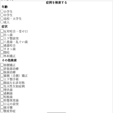
症例を検索する
年齢
小学生
中学生
高校・大学生
成人
症状
反対咬合・受け口
出っ歯
上下顎前突
八重歯・乱ぐい歯
過蓋咬合
すきっ歯
開咬
外科矯正
その他検索
唇側矯正
非抜歯治療
抜歯治療
裏側（舌側）矯正
上下顎手術
顔面左右非対称
先天性欠如症例
埋伏歯
過剰歯
短根歯
形態異常歯
口元の前突
歯牙腫
顎変形症