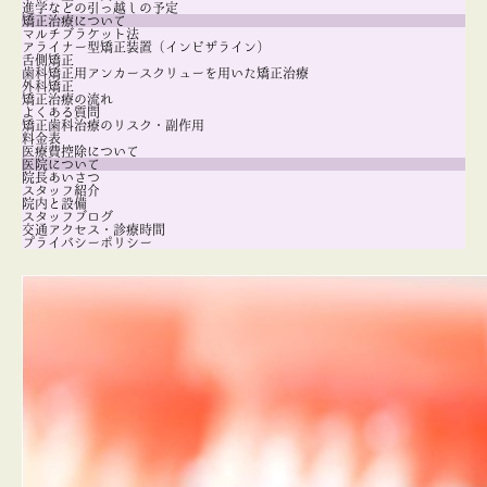
進学などの引っ越しの予定
矯正治療について
マルチブラケット法
アライナー型矯正装置（インビザライン）
舌側矯正
歯科矯正用アンカースクリューを用いた矯正治療
外科矯正
矯正治療の流れ
よくある質問
矯正歯科治療のリスク・副作用
料金表
医療費控除について
医院について
院長あいさつ
スタッフ紹介
院内と設備
スタッフブログ
交通アクセス・診療時間
プライバシーポリシー