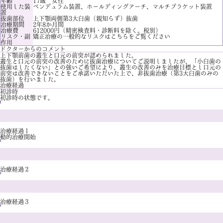
年齢
17歳 女性
使用した装
ペンデュラム装置、ホールディングアーチ、マルチブラケット装置
置
抜歯部位
上下顎両側第3大臼歯（親知らず）抜歯
治療期間
2年8か月間
治療費
612000円（精密検査料・診断料を除く。税別）
リスク・副
矯正治療の一般的なリスクは
こちら
をご覧ください
作用
ドクターからのコメント
上下顎前歯の叢生と口元の前突が認められました。
叢生と口元の前突の改善のために抜歯治療についてご説明しましたが、「小臼歯の
抜歯はしたくない」との強いご希望により、叢生の改善のみを治療目標とし口元の
前突は改善できないことをご承諾いただいた上で、非抜歯治療（第3大臼歯のみの
抜歯）を行いました。
治療経過
初診時
初診時の状態です。
治療経過１
動的治療開始
治療経過２
治療経過３