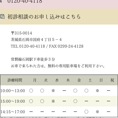
0120-40-4118
初診相談のお申し込みはこちら
〒315-0014
茨城県石岡市国府４丁目５－４
TEL 0120-40-4118 / FAX 0299-24-4128
常磐線石岡駅下車徒歩３分
お車で来られた方は、無料の専用駐車場をご利用下さい。
診療時間
月
火
水
木
金
土
日
祝
10:00〜13:00
◯
◯
※
ー
◯
◯
※
ー
15:00〜19:00
◯
◯
※
ー
◯
ー
ー
ー
14:15〜17:00
ー
ー
ー
ー
ー
◯
※
ー