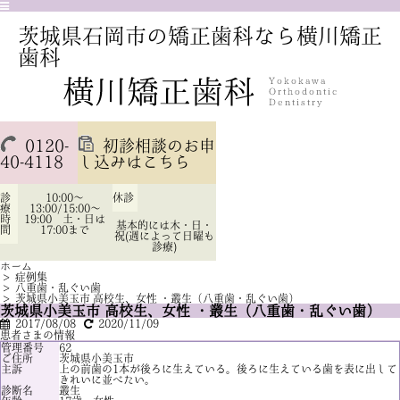
茨城県石岡市の矯正歯科なら横川矯正
歯科
0120-
初診相談のお申
40-4118
し込みはこちら
診
10:00～
休診
療
13:00/15:00～
時
19:00 土・日は
基本的には木・日・
間
17:00まで
祝(週によって日曜も
診療)
ホーム
>
症例集
>
八重歯・乱ぐい歯
>
茨城県小美玉市 高校生、女性 ・叢生（八重歯・乱ぐい歯）
茨城県小美玉市 高校生、女性 ・叢生（八重歯・乱ぐい歯）
2017/08/08
2020/11/09
患者さまの情報
管理番号
62
ご住所
茨城県小美玉市
主訴
上の前歯の1本が後ろに生えている。後ろに生えている歯を表に出して
きれいに並べたい。
診断名
叢生