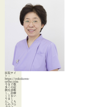
医院サイ
ト：
https://yokokawa-
ortho.com
今まで数
多くの症
例を診断
し、治療
してまい
りまし
た。こち
らのブロ