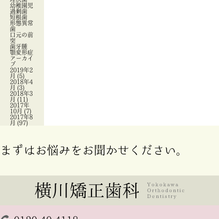
幼稚園児
過剰歯
短根歯
形態異常
歯
口元の前
突
歯牙腫
顎変形症
アーカイ
ブ
2019年2
月
(5)
2018年4
月
(3)
2018年3
月
(11)
2017年
10月
(7)
2017年8
月
(97)
まずはお悩みをお聞かせください。