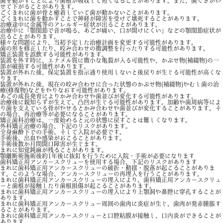
歯を動かすことにより歯根が吸収して短くなることがあります。また、歯ぐきがや
せて下がることがあります。
ごくまれに歯が骨と癒着していて歯が動かないことがあります。
ごくまれに歯を動かすことで神経が障害を受けて壊死することがあります。
治療途中に金属等のアレルギー症状が出ることがあります。
治療中に「顎関節で音が鳴る、あごが痛い、口が開けにくい」などの顎関節症状が
出ることがあります。
様々な問題により、当初予定した治療計画を変更する可能性があります。
歯の形を修正したり、咬み合わせの微調整を行ったりする可能性があります。
矯正装置を誤飲する可能性があります。
装置を外す時に、エナメル質に微小な亀裂が入る可能性や、かぶせ物(補綴物)の一
部が破損する可能性があります。
装置が外れた後、保定装置を指示通り使用しないと後戻りが生じる可能性が高くな
ります。
装置が外れた後、現在の咬み合わせに合った状態のかぶせ物(補綴物)やむし歯の治
療(修復物)などをやりなおす可能性があります。
あごの成長発育によりかみ合わせや歯並びが変化する可能性があります。
治療後に親知らずが生えて、凸凹が生じる可能性があります。加齢や歯周病等によ
り歯を支えている骨がやせるとかみ合わせや歯並びが変化することがあります。そ
の場合、再治療等が必要になることがあります。
矯正歯科治療は、一度始めると元の状態に戻すことは難しくなります。
外科矯正治療の場合、下記のリスクがあります。
全身麻酔下での手術、そして入院が必要です。
手術後、出血や感染がおこることがあります。
手術後数か月間開口障害が生じます。
まれに知覚鈍麻が残ることがあります。
顎離断術施術後約1年後に抜釘を行うために入院・手術が必要になります
歯科矯正用アンカースクリューを使用する場合、下記のリスクがあります
まれに歯科矯正用アンカースクリューの破折・動揺・脱落が起こることがありま
す。このような場合、アンカースクリューの再埋入を行うことがあります。
まれに歯科矯正用アンカースクリューの埋入により、歯科矯正用アンカースクリュ
ーと歯根が接触したり歯根損傷が起こることがあります。
まれに歯科矯正用アンカースクリューの埋入により上顎洞や鼻腔に穿孔することが
あります。
まれに歯科矯正用アンカースクリュー周囲の歯肉に炎症が生じ、歯肉が発赤腫脹す
ることがあります。
まれに歯科矯正用アンカースクリューと口腔粘膜が接触し、口内炎ができることが
あります。