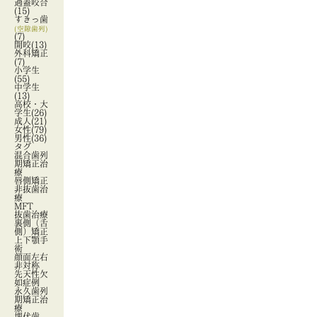
過蓋咬合
(15)
すきっ歯
(空隙歯列)
(7)
開咬
(13)
外科矯正
(7)
小学生
(55)
中学生
(13)
高校・大
学生
(26)
成人
(21)
女性
(79)
男性
(36)
タグ
混合歯列
期矯正治
療
唇側矯正
非抜歯治
療
MFT
抜歯治療
裏側（舌
側）矯正
上下顎手
術
顔面左右
非対称
先天性欠
如症例
永久歯列
期矯正治
療
埋伏歯