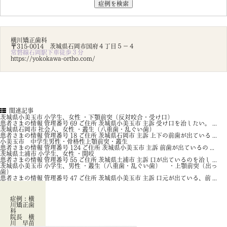
横川矯正歯科
〒315-0014 茨城県石岡市国府４丁目５－４
常磐線石岡駅下車徒歩３分
https://yokokawa-ortho.com/
関連記事
茨城県小美玉市 小学生、女性 ・下顎前突（反対咬合・受け口）
患者さまの情報 管理番号 69 ご住所 茨城県小美玉市 主訴 受け口を治したい。 ...
茨城県石岡市 社会人、女性 ・叢生（八重歯・乱ぐい歯）
患者さまの情報 管理番号 18 ご住所 茨城県石岡市 主訴 上下の前歯が出ている ...
小美玉市 中学生男性・骨格性上顎前突・叢生
患者さまの情報 管理番号 124 ご住所 茨城県小美玉市 主訴 前歯が出ているの ...
茨城県土浦市 小学生、女性 ・開咬
患者さまの情報 管理番号 55 ご住所 茨城県土浦市 主訴 口が出ているのを治し ...
茨城県小美玉市 小学生、男性 ・叢生（八重歯・乱ぐい歯） ・上顎前突（出っ
歯）
患者さまの情報 管理番号 47 ご住所 茨城県小美玉市 主訴 口元が出ている、前 ...
症例：横
川矯正歯
科
院長 横
川 早苗