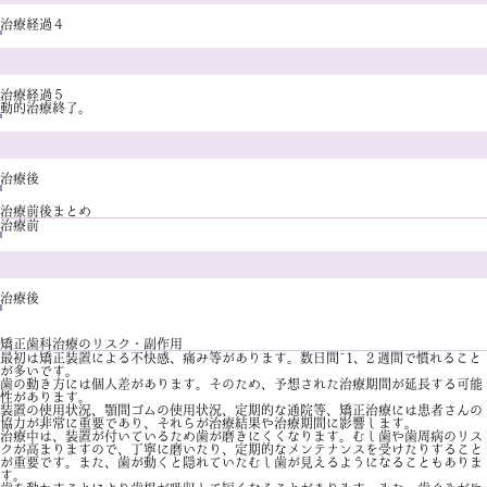
治療経過４
治療経過５
動的治療終了。
治療後
治療前後まとめ
治療前
治療後
矯正歯科治療のリスク・副作用
最初は矯正装置による不快感、痛み等があります。数日間~1、2 週間で慣れること
が多いです。
歯の動き方には個人差があります。そのため、予想された治療期間が延長する可能
性があります。
装置の使用状況、顎間ゴムの使用状況、定期的な通院等、矯正治療には患者さんの
協力が非常に重要であり、それらが治療結果や治療期間に影響します。
治療中は、装置が付いているため歯が磨きにくくなります。むし歯や歯周病のリス
クが高まりますので、丁寧に磨いたり、定期的なメンテナンスを受けたりすること
が重要です。また、歯が動くと隠れていたむし歯が見えるようになることもありま
す。