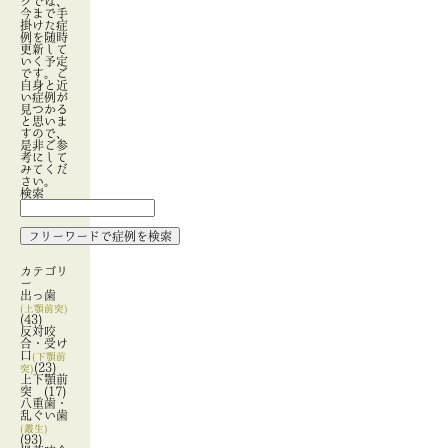
グでは、
今まで手
掛けた症
例を随時
更新して
いく予定
です。ご
自身と近
い症例が
見つかる
と思いま
すので、
是非ご参
考にして
みてくだ
さい。
検索
カテゴリ
ー
出っ歯
(上顎前突)
(43)
反対咬
合・受け
口
(下顎前
(23)
突)
上下顎前
突
(17)
八重歯・
乱ぐい歯
(叢生)
(93)