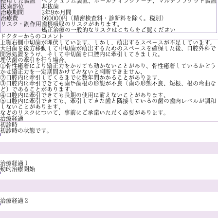
使用した装置
ペンデュラム装置、ホールディングアーチ、マルチブラケット装置
抜歯部位
非抜歯
治療期間
3年9か月間
治療費
660000円（精密検査料・診断料を除く。税別）
リスク・副作用
歯根吸収のリスクがあります。
矯正治療の一般的なリスクは
こちら
をご覧ください
ドクターからのコメント
上顎右側中切歯が埋伏しています。しかし、萌出するスペースが不足しています。
大臼歯を後方移動して中切歯が萌出するためのスペースを確保した後、口腔外科で
開窓処置をうけ、そして中切歯を口腔内に牽引してきました。
埋伏歯の牽引を行う場合、
①骨性癒着により矯正力をかけても動かないことがあり、骨性癒着しているかどう
かは矯正力を一定期間かけてみないと判断できません、
②口腔内に牽引してくるまでに数年間かかることがあります、
③口腔内に牽引できても歯や歯根の形態が不良（歯の形態不良、短根、根の弯曲な
ど）であることがあります、
④口腔内に牽引できても長期の使用に耐えないことがあります、
⑤口腔内に牽引できても、牽引してきた歯と隣接しているの歯の歯肉レベルが調和
しないことがあります、
などのリスクについて、事前にご承諾いただく必要があります。
治療経過
初診時
初診時の状態です。
治療経過１
動的治療開始
治療経過２