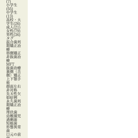
(7)
小学生
(55)
中学生
(13)
高校・大
学生
(26)
成人
(21)
女性
(79)
男性
(36)
タグ
混合歯列
期矯正治
療
唇側矯正
非抜歯治
療
MFT
抜歯治療
裏側（舌
側）矯正
上下顎手
術
顔面左右
非対称
先天性欠
如症例
永久歯列
期矯正治
療
埋伏歯
幼稚園児
過剰歯
短根歯
形態異常
歯
口元の前