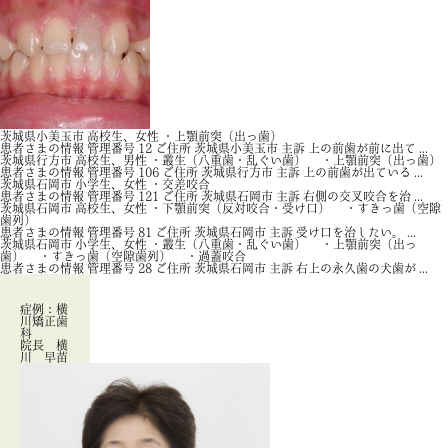
茨城県小美玉市 高校生、女性 ・上顎前突（出っ歯）
患者さまの情報 管理番号 12 ご住所 茨城県小美玉市 主訴 上の前歯が前に出て ...
茨城県行方市 高校生、男性 ・叢生（八重歯・乱ぐい歯） ・上顎前突（出っ歯）
患者さまの情報 管理番号 106 ご住所 茨城県行方市 主訴 上の前歯が出ている ...
茨城県石岡市 小学生、女性 ・交差咬合
患者さまの情報 管理番号 121 ご住所 茨城県石岡市 主訴 右側の交叉咬合を治 ...
茨城県石岡市 高校生、女性 ・下顎前突（反対咬合・受け口） ・すきっ歯（空隙
歯列）
患者さまの情報 管理番号 81 ご住所 茨城県石岡市 主訴 受け口を治したい。 ...
茨城県石岡市 小学生、女性 ・叢生（八重歯・乱ぐい歯） ・上顎前突（出っ
歯） ・すきっ歯（空隙歯列） ・過蓋咬合
患者さまの情報 管理番号 28 ご住所 茨城県石岡市 主訴 右上の永久歯の犬歯が ...
症例：横
川矯正歯
科
院長 横
川 早苗