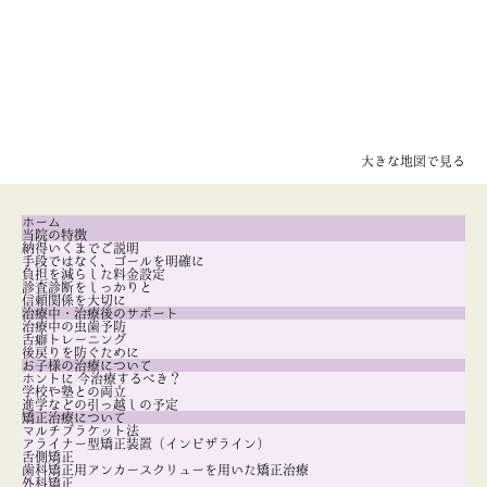
大きな地図で見る
ホーム
当院の特徴
納得いくまでご説明
手段ではなく、ゴールを明確に
負担を減らした料金設定
診査診断をしっかりと
信頼関係を大切に
治療中・治療後のサポート
治療中の虫歯予防
舌癖トレーニング
後戻りを防ぐために
お子様の治療について
ホントに 今治療するべき？
学校や塾との両立
進学などの引っ越しの予定
矯正治療について
マルチブラケット法
アライナー型矯正装置（インビザライン）
舌側矯正
歯科矯正用アンカースクリューを用いた矯正治療
外科矯正