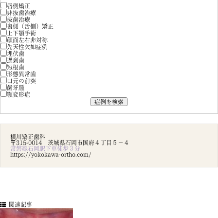
唇側矯正
非抜歯治療
抜歯治療
裏側（舌側）矯正
上下顎手術
顔面左右非対称
先天性欠如症例
埋伏歯
過剰歯
短根歯
形態異常歯
口元の前突
歯牙腫
顎変形症
横川矯正歯科
〒315-0014 茨城県石岡市国府４丁目５－４
常磐線石岡駅下車徒歩３分
https://yokokawa-ortho.com/
関連記事