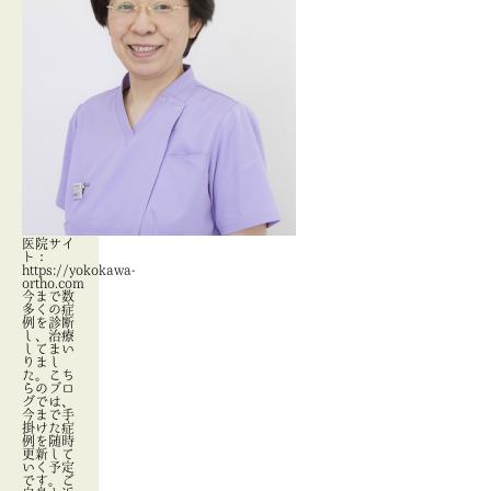
医院サイ
ト：
https://yokokawa-
ortho.com
今まで数
多くの症
例を診断
し、治療
してまい
りまし
た。こち
らのブロ
グでは、
今まで手
掛けた症
例を随時
更新して
いく予定
です。ご