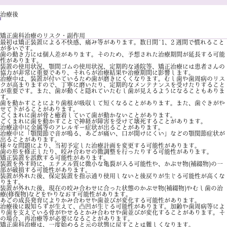
治療後
矯正歯科治療のリスク・副作用
最初は矯正装置による不快感、痛み等があります。数日間~1、2 週間で慣れること
が多いです。
歯の動き方には個人差があります。そのため、予想された治療期間が延長する可能
性があります。
装置の使用状況、顎間ゴムの使用状況、定期的な通院等、矯正治療には患者さんの
協力が非常に重要であり、それらが治療結果や治療期間に影響します。
治療中は、装置が付いているため歯が磨きにくくなります。むし歯や歯周病のリス
クが高まりますので、丁寧に磨いたり、定期的なメンテナンスを受けたりすること
が重要です。また、歯が動くと隠れていたむし歯が見えるようになることもありま
す。
歯を動かすことにより歯根が吸収して短くなることがあります。また、歯ぐきがや
せて下がることがあります。
ごくまれに歯が骨と癒着していて歯が動かないことがあります。
ごくまれに歯を動かすことで神経が障害を受けて壊死することがあります。
治療途中に金属等のアレルギー症状が出ることがあります。
治療中に「顎関節で音が鳴る、あごが痛い、口が開けにくい」などの顎関節症状が
出ることがあります。
様々な問題により、当初予定した治療計画を変更する可能性があります。
歯の形を修正したり、咬み合わせの微調整を行ったりする可能性があります。
矯正装置を誤飲する可能性があります。
装置を外す時に、エナメル質に微小な亀裂が入る可能性や、かぶせ物(補綴物)の一
部が破損する可能性があります。
装置が外れた後、保定装置を指示通り使用しないと後戻りが生じる可能性が高くな
ります。
装置が外れた後、現在の咬み合わせに合った状態のかぶせ物(補綴物)やむし歯の治
療(修復物)などをやりなおす可能性があります。
あごの成長発育によりかみ合わせや歯並びが変化する可能性があります。
治療後に親知らずが生えて、凸凹が生じる可能性があります。加齢や歯周病等によ
り歯を支えている骨がやせるとかみ合わせや歯並びが変化することがあります。そ
の場合、再治療等が必要になることがあります。
矯正歯科治療は、一度始めると元の状態に戻すことは難しくなります。