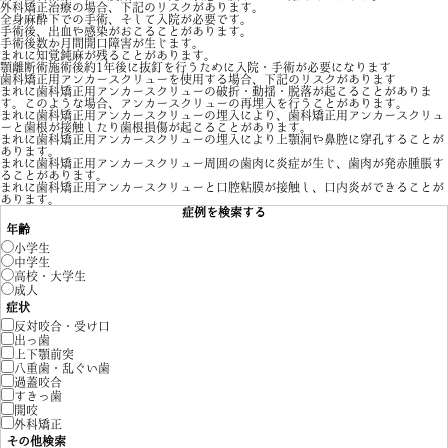
外科矯正治療の場合、下記のリスクがあります。
全身麻酔下での手術、そして入院が必要です。
手術後、出血や感染がおこることがあります。
手術後数か月間開口障害が生じます。
まれに知覚鈍麻が残ることがあります。
顎離断術施術後約1年後に抜釘を行うために入院・手術が必要になります
歯科矯正用アンカースクリューを使用する場合、下記のリスクがあります
まれに歯科矯正用アンカースクリューの破折・動揺・脱落が起こることがありま
す。このような場合、アンカースクリューの再埋入を行うことがあります。
まれに歯科矯正用アンカースクリューの埋入により、歯科矯正用アンカースクリュ
ーと歯根が接触したり歯根損傷が起こることがあります。
まれに歯科矯正用アンカースクリューの埋入により上顎洞や鼻腔に穿孔することが
あります。
まれに歯科矯正用アンカースクリュー周囲の歯肉に炎症が生じ、歯肉が発赤腫脹す
ることがあります。
まれに歯科矯正用アンカースクリューと口腔粘膜が接触し、口内炎ができることが
あります。
症例を検索する
年齢
小学生
中学生
高校・大学生
成人
症状
反対咬合・受け口
出っ歯
上下顎前突
八重歯・乱ぐい歯
過蓋咬合
すきっ歯
開咬
外科矯正
その他検索