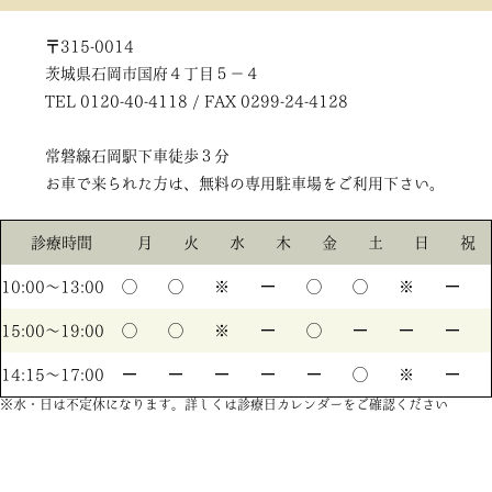
〒315-0014
茨城県石岡市国府４丁目５－４
TEL 0120-40-4118 / FAX 0299-24-4128
常磐線石岡駅下車徒歩３分
お車で来られた方は、無料の専用駐車場をご利用下さい。
診療時間
月
火
水
木
金
土
日
祝
10:00〜13:00
◯
◯
※
ー
◯
◯
※
ー
15:00〜19:00
◯
◯
※
ー
◯
ー
ー
ー
14:15〜17:00
ー
ー
ー
ー
ー
◯
※
ー
※水・日は不定休になります。詳しくは診療日カレンダーをご確認ください