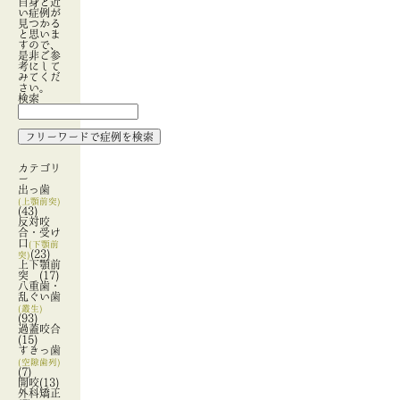
自身と近
い症例が
見つかる
と思いま
すので、
是非ご参
考にして
みてくだ
さい。
検索
カテゴリ
ー
出っ歯
(上顎前突)
(43)
反対咬
合・受け
口
(下顎前
(23)
突)
上下顎前
突
(17)
八重歯・
乱ぐい歯
(叢生)
(93)
過蓋咬合
(15)
すきっ歯
(空隙歯列)
(7)
開咬
(13)
外科矯正