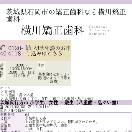
茨城県石岡市の矯正歯科なら横川矯正
歯科
0120-
初診相談のお申
40-4118
し込みはこちら
診
10:00～
休診
療
13:00/15:00～
時
19:00 土・日は
基本的には木・日・
間
17:00まで
祝(週によって日曜も
診療)
ホーム
>
症例集
>
八重歯・乱ぐい歯
>
茨城県行方市 小学生、女性 ・叢生（八重歯・乱ぐい歯）
茨城県行方市 小学生、女性 ・叢生（八重歯・乱ぐい歯）
2017/08/08
2020/11/09
患者さまの情報
管理番号
64
ご住所
茨城県行方市
主訴
上の前歯が生えてこない。隙間が空いている。
診断名
上顎右側中切歯埋伏 叢生
年齢
11歳 女性