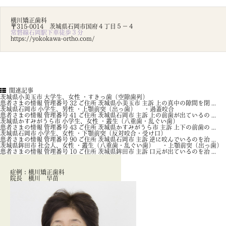
横川矯正歯科
〒315-0014 茨城県石岡市国府４丁目５－４
常磐線石岡駅下車徒歩３分
https://yokokawa-ortho.com/
関連記事
茨城県小美玉市 大学生、女性 ・すきっ歯（空隙歯列）
患者さまの情報 管理番号 32 ご住所 茨城県小美玉市 主訴 上の真中の隙間を閉 ...
茨城県石岡市 小学生、男性 ・上顎前突（出っ歯） ・過蓋咬合
患者さまの情報 管理番号 41 ご住所 茨城県石岡市 主訴 上の前歯が出ているの ...
茨城県かすみがうら市 小学生、女性 ・叢生（八重歯・乱ぐい歯）
患者さまの情報 管理番号 43 ご住所 茨城県かすみがうら市 主訴 上下の前歯の ...
茨城県石岡市 小学生、女性 ・下顎前突（反対咬合・受け口）
患者さまの情報 管理番号 90 ご住所 茨城県石岡市 主訴 逆に咬んでいるのを治 ...
茨城県鉾田市 社会人、女性 ・叢生（八重歯・乱ぐい歯） ・上顎前突（出っ歯）
患者さまの情報 管理番号 10 ご住所 茨城県鉾田市 主訴 口元が出ているのを治 ...
症例：横川矯正歯科
院長 横川 早苗