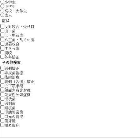
小学生
中学生
高校・大学生
成人
症状
反対咬合・受け口
出っ歯
上下顎前突
八重歯・乱ぐい歯
過蓋咬合
すきっ歯
開咬
外科矯正
その他検索
唇側矯正
非抜歯治療
抜歯治療
裏側（舌側）矯正
上下顎手術
顔面左右非対称
先天性欠如症例
埋伏歯
過剰歯
短根歯
形態異常歯
口元の前突
歯牙腫
顎変形症