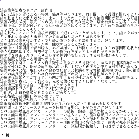
矯正歯科治療のリスク・副作用
最初は矯正装置による不快感、痛み等があります。数日間~1、2 週間で慣れること
歯の動き方には個人差があります。そのため、予想された治療期間が延長する可能
装置の使用状況、顎間ゴムの使用状況、定期的な通院等、矯正治療には患者さんの
治療中は、装置が付いているため歯が磨きにくくなります。むし歯や歯周病のリス
ようになることもあります。
歯を動かすことにより歯根が吸収して短くなることがあります。また、歯ぐきがや
ごくまれに歯が骨と癒着していて歯が動かないことがあります。
ごくまれに歯を動かすことで神経が障害を受けて壊死することがあります。
治療途中に金属等のアレルギー症状が出ることがあります。
治療中に「顎関節で音が鳴る、あごが痛い、口が開けにくい」などの顎関節症状が
様々な問題により、当初予定した治療計画を変更する可能性があります。
歯の形を修正したり、咬み合わせの微調整を行ったりする可能性があります。
矯正装置を誤飲する可能性があります。
装置を外す時に、エナメル質に微小な亀裂が入る可能性や、かぶせ物(補綴物)の一
装置が外れた後、保定装置を指示通り使用しないと後戻りが生じる可能性が高くな
装置が外れた後、現在の咬み合わせに合った状態のかぶせ物(補綴物)やむし歯の治療
あごの成長発育によりかみ合わせや歯並びが変化する可能性があります。
治療後に親知らずが生えて、凸凹が生じる可能性があります。加齢や歯周病等によ
矯正歯科治療は、一度始めると元の状態に戻すことは難しくなります。
外科矯正治療の場合、下記のリスクがあります。
全身麻酔下での手術、そして入院が必要です。
手術後、出血や感染がおこることがあります。
手術後数か月間開口障害が生じます。
まれに知覚鈍麻が残ることがあります。
顎離断術施術後約1年後に抜釘を行うために入院・手術が必要になります
歯科矯正用アンカースクリューを使用する場合、下記のリスクがあります
まれに歯科矯正用アンカースクリューの破折・動揺・脱落が起こることがあります
まれに歯科矯正用アンカースクリューの埋入により、歯科矯正用アンカースクリュ
まれに歯科矯正用アンカースクリューの埋入により上顎洞や鼻腔に穿孔することが
まれに歯科矯正用アンカースクリュー周囲の歯肉に炎症が生じ、歯肉が発赤腫脹す
まれに歯科矯正用アンカースクリューと口腔粘膜が接触し、口内炎ができることが
年齢