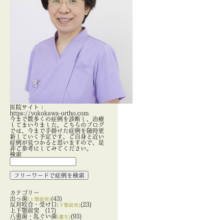
医院サイト：
https://yokokawa-ortho.com
今まで数多くの症例を診断し、治療
してまいりました。こちらのブログ
では、今まで手掛けた症例を随時更
新していく予定です。ご自身と近い
症例が見つかると思いますので、是
非ご参考にしてみてください。
検索
カテゴリー
出っ歯
(43)
(上顎前突)
反対咬合・受け口
(23)
(下顎前突)
上下顎前突
(17)
八重歯・乱ぐい歯
(93)
(叢生)