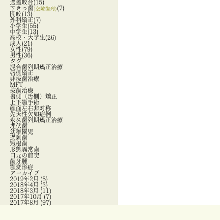
過蓋咬合
(15)
すきっ歯
(7)
(空隙歯列)
開咬
(13)
外科矯正
(7)
小学生
(55)
中学生
(13)
高校・大学生
(26)
成人
(21)
女性
(79)
男性
(36)
タグ
混合歯列期矯正治療
唇側矯正
非抜歯治療
MFT
抜歯治療
裏側（舌側）矯正
上下顎手術
顔面左右非対称
先天性欠如症例
永久歯列期矯正治療
埋伏歯
幼稚園児
過剰歯
短根歯
形態異常歯
口元の前突
歯牙腫
顎変形症
アーカイブ
2019年2月
(5)
2018年4月
(3)
2018年3月
(11)
2017年10月
(7)
2017年8月
(97)