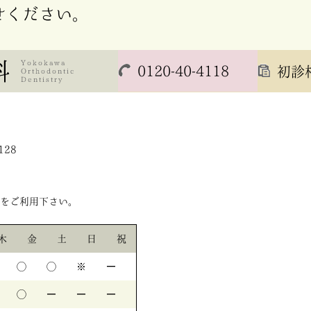
せください。
0120-40-4118
初診
4128
をご利用下さい。
木
金
土
日
祝
◯
◯
※
ー
◯
ー
ー
ー