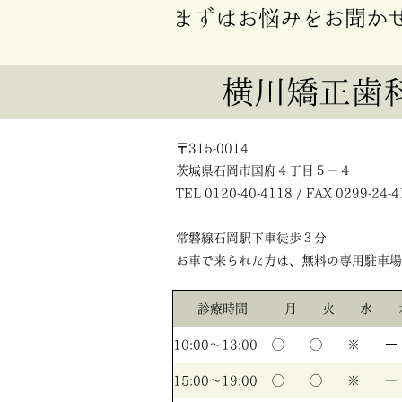
まずはお悩みをお聞か
〒315-0014
茨城県石岡市国府４丁目５－４
TEL 0120-40-4118 / FAX 0299-24-
常磐線石岡駅下車徒歩３分
お車で来られた方は、無料の専用駐車場
診療時間
月
火
水
10:00〜13:00
◯
◯
※
ー
15:00〜19:00
◯
◯
※
ー