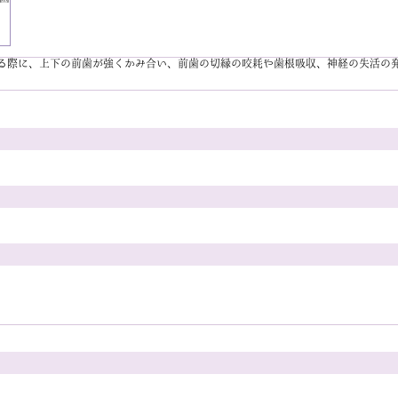
る際に、上下の前歯が強くかみ合い、前歯の切縁の咬耗や歯根吸収、神経の失活の