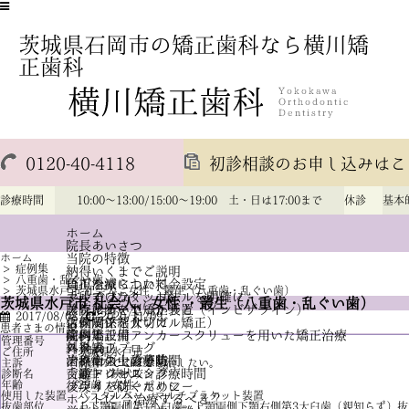
茨城県石岡市の矯正歯科なら横川矯
正歯科
0120-40-4118
初診相談のお申し込みはこ
診療時間
10:00～13:00/15:00～19:00 土・日は17:00まで
休診
基本
ホーム
院長あいさつ
ホーム
当院の特徴
>
症例集
納得いくまでご説明
>
八重歯・乱ぐい歯
負担を減らした料金設定
矯正治療について
>
茨城県水戸市 社会人、女性 ・叢生（八重歯・乱ぐい歯）
手段ではなく、ゴールを明確に
マルチブラケット法
茨城県水戸市 社会人、女性 ・叢生（八重歯・乱ぐい歯）
診査診断をしっかりと
アライナー型矯正装置（インビザライン）
医院について
2017/08/08
2020/11/09
信頼関係を大切に
舌側矯正（リンガル矯正）
スタッフ紹介
患者さまの情報
歯科矯正用アンカースクリューを用いた矯正治療
院内と設備
症例集
管理番号
77
外科矯正
スタッフブログ
料金表
ご住所
茨城県水戸市
治療中の虫歯予防
歯科衛生士の募集
アクセス・診療時間
主訴
前歯のでこぼこを治したい。
舌癖トレーニング
交通アクセス・診療時間
診断名
叢生 鋏状咬合
年齢
29歳 女性
後戻りを防ぐために
プライバシーポリシー
使用した装置
パラタルバー、マルチブラケット装置
ホントに 今治療するべき？
抜歯部位
上下顎両側第1小臼歯、上顎両側下顎右側第3大臼歯（親知らず）抜