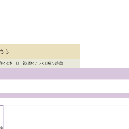
ちら
的には木・日・祝(週によって日曜も診療)
歯