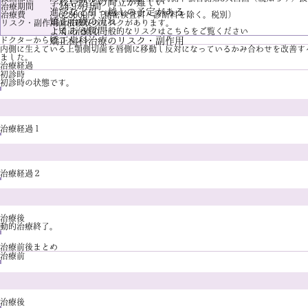
学校や塾との両立が難しい
治療期間
2年9か月間
進学など引っ越しの予定がある
治療費
628000円（精密検査料・診断料を除く。税別）
矯正治療の流れ
リスク・副作用
歯根吸収のリスクがあります。
よくある質問
矯正治療の一般的なリスクは
こちら
をご覧ください
ドクターからのコメント
矯正歯科治療のリスク・副作用
内側に生えている上顎側切歯を唇側に移動し反対になっているかみ合わせを改善す
ました。
治療経過
初診時
初診時の状態です。
治療経過１
治療経過２
治療後
動的治療終了。
治療前後まとめ
治療前
治療後