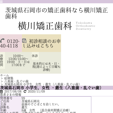
茨城県石岡市の矯正歯科なら横川矯正
歯科
0120-
初診相談のお申
40-4118
し込みはこちら
診
10:00～
休診
療
13:00/15:00～
時
19:00 土・日は
基本的には木・日・
間
17:00まで
祝(週によって日曜も
診療)
ホーム
>
症例集
>
八重歯・乱ぐい歯
>
茨城県石岡市 小学生、女性 ・叢生（八重歯・乱ぐい歯）
茨城県石岡市 小学生、女性 ・叢生（八重歯・乱ぐい歯）
2017/08/08
2020/11/09
患者さまの情報
管理番号
99
ご住所
茨城県石岡市
主訴
前歯のでこぼこを治したい。
診断名
叢生
年齢
8歳 女性 （混合歯列期矯正治療）