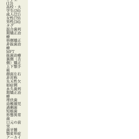
(13)
高校・大
学生
(26)
成人
(21)
女性
(79)
男性
(36)
タグ
混合歯列
期矯正治
療
唇側矯正
非抜歯治
療
MFT
抜歯治療
裏側（舌
側）矯正
上下顎手
術
顔面左右
非対称
先天性欠
如症例
永久歯列
期矯正治
療
埋伏歯
幼稚園児
過剰歯
短根歯
形態異常
歯
口元の前
突
歯牙腫
顎変形症
アーカイ