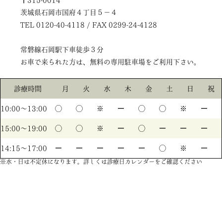
〒315-0014
茨城県石岡市国府４丁目５－４
TEL 0120-40-4118 / FAX 0299-24-4128
常磐線石岡駅下車徒歩３分
お車で来られた方は、無料の専用駐車場をご利用下さい。
診療時間
月
火
水
木
金
土
日
祝
10:00〜13:00
◯
◯
※
ー
◯
◯
※
ー
15:00〜19:00
◯
◯
※
ー
◯
ー
ー
ー
14:15〜17:00
ー
ー
ー
ー
ー
◯
※
ー
※水・日は不定休になります。詳しくは診療日カレンダーをご確認ください