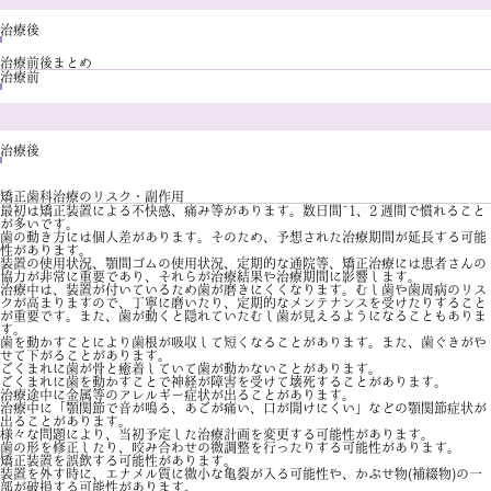
治療後
治療前後まとめ
治療前
治療後
矯正歯科治療のリスク・副作用
最初は矯正装置による不快感、痛み等があります。数日間~1、2 週間で慣れること
が多いです。
歯の動き方には個人差があります。そのため、予想された治療期間が延長する可能
性があります。
装置の使用状況、顎間ゴムの使用状況、定期的な通院等、矯正治療には患者さんの
協力が非常に重要であり、それらが治療結果や治療期間に影響します。
治療中は、装置が付いているため歯が磨きにくくなります。むし歯や歯周病のリス
クが高まりますので、丁寧に磨いたり、定期的なメンテナンスを受けたりすること
が重要です。また、歯が動くと隠れていたむし歯が見えるようになることもありま
す。
歯を動かすことにより歯根が吸収して短くなることがあります。また、歯ぐきがや
せて下がることがあります。
ごくまれに歯が骨と癒着していて歯が動かないことがあります。
ごくまれに歯を動かすことで神経が障害を受けて壊死することがあります。
治療途中に金属等のアレルギー症状が出ることがあります。
治療中に「顎関節で音が鳴る、あごが痛い、口が開けにくい」などの顎関節症状が
出ることがあります。
様々な問題により、当初予定した治療計画を変更する可能性があります。
歯の形を修正したり、咬み合わせの微調整を行ったりする可能性があります。
矯正装置を誤飲する可能性があります。
装置を外す時に、エナメル質に微小な亀裂が入る可能性や、かぶせ物(補綴物)の一
部が破損する可能性があります。