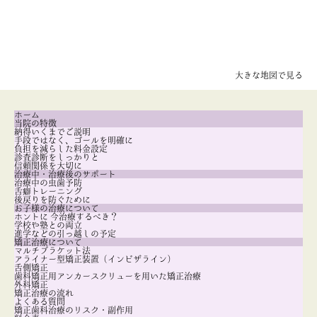
大きな地図で見る
ホーム
当院の特徴
納得いくまでご説明
手段ではなく、ゴールを明確に
負担を減らした料金設定
診査診断をしっかりと
信頼関係を大切に
治療中・治療後のサポート
治療中の虫歯予防
舌癖トレーニング
後戻りを防ぐために
お子様の治療について
ホントに 今治療するべき？
学校や塾との両立
進学などの引っ越しの予定
矯正治療について
マルチブラケット法
アライナー型矯正装置（インビザライン）
舌側矯正
歯科矯正用アンカースクリューを用いた矯正治療
外科矯正
矯正治療の流れ
よくある質問
矯正歯科治療のリスク・副作用