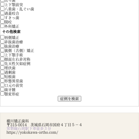
出っ歯
上下顎前突
八重歯・乱ぐい歯
過蓋咬合
すきっ歯
開咬
外科矯正
その他検索
唇側矯正
非抜歯治療
抜歯治療
裏側（舌側）矯正
上下顎手術
顔面左右非対称
先天性欠如症例
埋伏歯
過剰歯
短根歯
形態異常歯
口元の前突
歯牙腫
顎変形症
横川矯正歯科
〒315-0014 茨城県石岡市国府４丁目５－４
常磐線石岡駅下車徒歩３分
https://yokokawa-ortho.com/