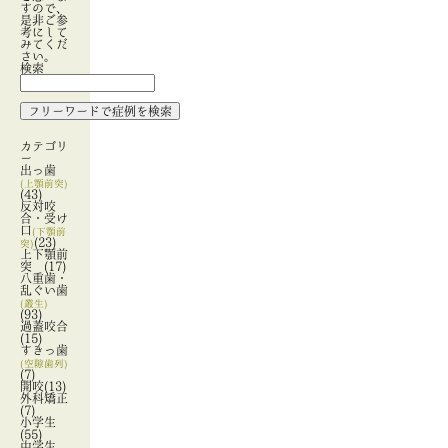
すので、
是非ご参
考にして
みてくだ
さい。
検索
カテゴリ
ー
出っ歯
(上顎前突)
(43)
反対咬
合・受け
口
(下顎前
(23)
突)
上下顎前
突
(17)
八重歯・
乱ぐい歯
(叢生)
(93)
過蓋咬合
(15)
すきっ歯
(空隙歯列)
(7)
開咬
(13)
外科矯正
(7)
小学生
(55)
中学生