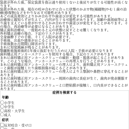
装置が外れた後、保定装置を指示通り使用しないと後戻りが生じる可能性が高くな
ります。
装置が外れた後、現在の咬み合わせに合った状態のかぶせ物(補綴物)やむし歯の治
療(修復物)などをやりなおす可能性があります。
あごの成長発育によりかみ合わせや歯並びが変化する可能性があります。
治療後に親知らずが生えて、凸凹が生じる可能性があります。加齢や歯周病等によ
り歯を支えている骨がやせるとかみ合わせや歯並びが変化することがあります。そ
の場合、再治療等が必要になることがあります。
矯正歯科治療は、一度始めると元の状態に戻すことは難しくなります。
外科矯正治療の場合、下記のリスクがあります。
全身麻酔下での手術、そして入院が必要です。
手術後、出血や感染がおこることがあります。
手術後数か月間開口障害が生じます。
まれに知覚鈍麻が残ることがあります。
顎離断術施術後約1年後に抜釘を行うために入院・手術が必要になります
歯科矯正用アンカースクリューを使用する場合、下記のリスクがあります
まれに歯科矯正用アンカースクリューの破折・動揺・脱落が起こることがありま
す。このような場合、アンカースクリューの再埋入を行うことがあります。
まれに歯科矯正用アンカースクリューの埋入により、歯科矯正用アンカースクリュ
ーと歯根が接触したり歯根損傷が起こることがあります。
まれに歯科矯正用アンカースクリューの埋入により上顎洞や鼻腔に穿孔することが
あります。
まれに歯科矯正用アンカースクリュー周囲の歯肉に炎症が生じ、歯肉が発赤腫脹す
ることがあります。
まれに歯科矯正用アンカースクリューと口腔粘膜が接触し、口内炎ができることが
あります。
症例を検索する
年齢
小学生
中学生
高校・大学生
成人
症状
反対咬合・受け口