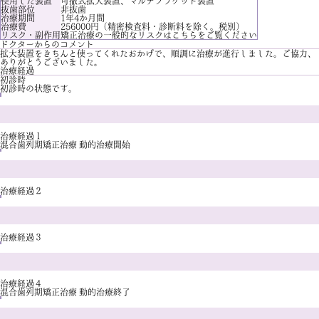
使用した装置
可撤式拡大装置、マルチブラケット装置
抜歯部位
非抜歯
治療期間
1年4か月間
治療費
256000円（精密検査料・診断料を除く。税別）
リスク・副作用
矯正治療の一般的なリスクは
こちら
をご覧ください
ドクターからのコメント
拡大装置をきちんと使ってくれたおかげで、順調に治療が進行しました。ご協力、
ありがとうございました。
治療経過
初診時
初診時の状態です。
治療経過１
混合歯列期矯正治療 動的治療開始
治療経過２
治療経過３
治療経過４
混合歯列期矯正治療 動的治療終了