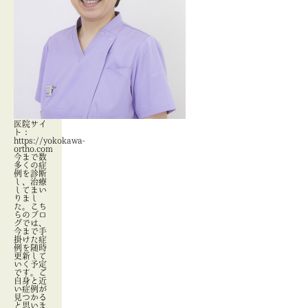
医院サイ
ト：
https://yokokawa-
ortho.com
今まで数
多くの症
例を診断
し、治療
してまい
りまし
た。こち
らのブロ
グでは、
今まで手
掛けた症
例を随時
更新して
いく予定
です。ご
自身と近
い症例が
見つかる
と思いま