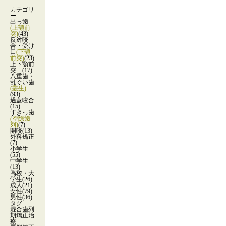
カテゴリ
ー
出っ歯
(上顎前
突)
(43)
反対咬
合・受け
口
(下顎
前突)
(23)
上下顎前
突
(17)
八重歯・
乱ぐい歯
(叢生)
(93)
過蓋咬合
(15)
すきっ歯
(空隙歯
列)
(7)
開咬
(13)
外科矯正
(7)
小学生
(55)
中学生
(13)
高校・大
学生
(26)
成人
(21)
女性
(79)
男性
(36)
タグ
混合歯列
期矯正治
療