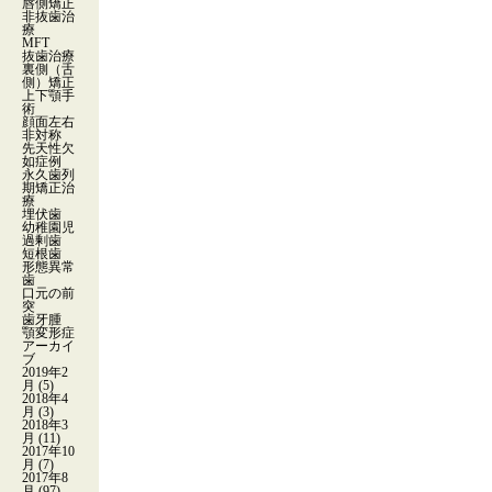
唇側矯正
非抜歯治
療
MFT
抜歯治療
裏側（舌
側）矯正
上下顎手
術
顔面左右
非対称
先天性欠
如症例
永久歯列
期矯正治
療
埋伏歯
幼稚園児
過剰歯
短根歯
形態異常
歯
口元の前
突
歯牙腫
顎変形症
アーカイ
ブ
2019年2
月
(5)
2018年4
月
(3)
2018年3
月
(11)
2017年10
月
(7)
2017年8
月
(97)