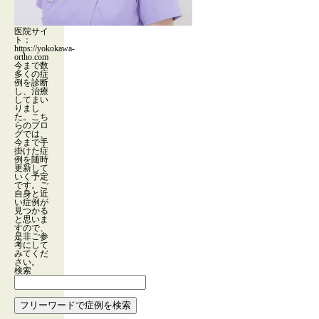
医院サイ
ト：
https://yokokawa-
ortho.com
今まで数
多くの症
例を診断
し、治療
してまい
りまし
た。こち
らのブロ
グでは、
今まで手
掛けた症
例を随時
更新して
いく予定
です。ご
自身と近
い症例が
見つかる
と思いま
すので、
是非ご参
考にして
みてくだ
さい。
検索