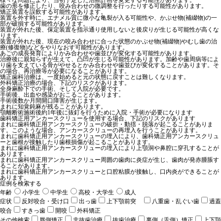
様々な問題により、当初予定した治療計画を変更する可能性があります。
歯の形を修正したり、咬み合わせの微調整を行ったりする可能性があります。
矯正装置を誤飲する可能性があります。
装置を外す時に、エナメル質に微小な亀裂が入る可能性や、かぶせ物(補綴物)の一
部が破損する可能性があります。
装置が外れた後、保定装置を指示通り使用しないと後戻りが生じる可能性が高くな
ります。
装置が外れた後、現在の咬み合わせに合った状態のかぶせ物(補綴物)やむし歯の治
療(修復物)などをやりなおす可能性があります。
あごの成長発育によりかみ合わせや歯並びが変化する可能性があります。
治療後に親知らずが生えて、凸凹が生じる可能性があります。加齢や歯周病等によ
り歯を支えている骨がやせるとかみ合わせや歯並びが変化することがあります。そ
の場合、再治療等が必要になることがあります。
矯正歯科治療は、一度始めると元の状態に戻すことは難しくなります。
外科矯正治療の場合、下記のリスクがあります。
全身麻酔下での手術、そして入院が必要です。
手術後、出血や感染がおこることがあります。
手術後数か月間開口障害が生じます。
まれに知覚鈍麻が残ることがあります。
顎離断術施術後約1年後に抜釘を行うために入院・手術が必要になります
歯科矯正用アンカースクリューを使用する場合、下記のリスクがあります
まれに歯科矯正用アンカースクリューの破折・動揺・脱落が起こることがありま
す。このような場合、アンカースクリューの再埋入を行うことがあります。
まれに歯科矯正用アンカースクリューの埋入により、歯科矯正用アンカースクリュ
ーと歯根が接触したり歯根損傷が起こることがあります。
まれに歯科矯正用アンカースクリューの埋入により上顎洞や鼻腔に穿孔することが
あります。
まれに歯科矯正用アンカースクリュー周囲の歯肉に炎症が生じ、歯肉が発赤腫脹す
ることがあります。
まれに歯科矯正用アンカースクリューと口腔粘膜が接触し、口内炎ができることが
あります。
症例を検索する
年齢
小学生
中学生
高校・大学生
成人
症状
反対咬合・受け口
出っ歯
上下顎前突
八重歯・乱ぐい歯
過蓋
咬合
すきっ歯
開咬
外科矯正
その他検索
唇側矯正
非抜歯治療
抜歯治療
裏側（舌側）矯正
上下顎