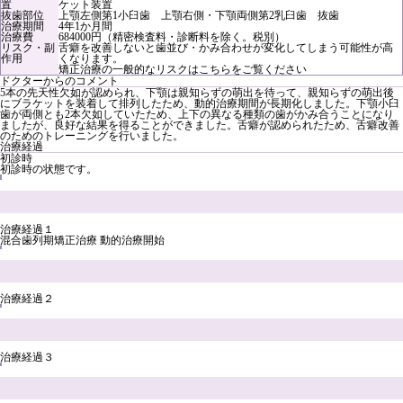
置
ケット装置
抜歯部位
上顎左側第1小臼歯 上顎右側・下顎両側第2乳臼歯 抜歯
治療期間
4年1か月間
治療費
684000円（精密検査料・診断料を除く。税別）
リスク・副
舌癖を改善しないと歯並び・かみ合わせが変化してしまう可能性が高
作用
くなります。
矯正治療の一般的なリスクは
こちら
をご覧ください
ドクターからのコメント
5本の先天性欠如が認められ、下顎は親知らずの萌出を待って、親知らずの萌出後
にブラケットを装着して排列したため、動的治療期間が長期化しました。下顎小臼
歯が両側とも2本欠如していたため、上下の異なる種類の歯がかみ合うことになり
ましたが、良好な結果を得ることができました。舌癖が認められたため、舌癖改善
のためのトレーニングを行いました。
治療経過
初診時
初診時の状態です。
治療経過１
混合歯列期矯正治療 動的治療開始
治療経過２
治療経過３