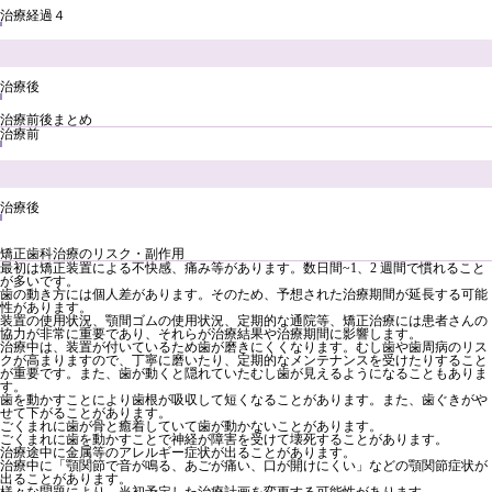
治療経過４
治療後
治療前後まとめ
治療前
治療後
矯正歯科治療のリスク・副作用
最初は矯正装置による不快感、痛み等があります。数日間~1、2 週間で慣れること
が多いです。
歯の動き方には個人差があります。そのため、予想された治療期間が延長する可能
性があります。
装置の使用状況、顎間ゴムの使用状況、定期的な通院等、矯正治療には患者さんの
協力が非常に重要であり、それらが治療結果や治療期間に影響します。
治療中は、装置が付いているため歯が磨きにくくなります。むし歯や歯周病のリス
クが高まりますので、丁寧に磨いたり、定期的なメンテナンスを受けたりすること
が重要です。また、歯が動くと隠れていたむし歯が見えるようになることもありま
す。
歯を動かすことにより歯根が吸収して短くなることがあります。また、歯ぐきがや
せて下がることがあります。
ごくまれに歯が骨と癒着していて歯が動かないことがあります。
ごくまれに歯を動かすことで神経が障害を受けて壊死することがあります。
治療途中に金属等のアレルギー症状が出ることがあります。
治療中に「顎関節で音が鳴る、あごが痛い、口が開けにくい」などの顎関節症状が
出ることがあります。