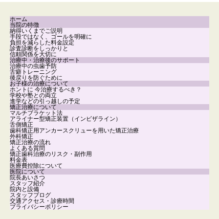
ホーム
当院の特徴
納得いくまでご説明
手段ではなく、ゴールを明確に
負担を減らした料金設定
診査診断をしっかりと
信頼関係を大切に
治療中・治療後のサポート
治療中の虫歯予防
舌癖トレーニング
後戻りを防ぐために
お子様の治療について
ホントに 今治療するべき？
学校や塾との両立
進学などの引っ越しの予定
矯正治療について
マルチブラケット法
アライナー型矯正装置（インビザライン）
舌側矯正
歯科矯正用アンカースクリューを用いた矯正治療
外科矯正
矯正治療の流れ
よくある質問
矯正歯科治療のリスク・副作用
料金表
医療費控除について
医院について
院長あいさつ
スタッフ紹介
院内と設備
スタッフブログ
交通アクセス・診療時間
プライバシーポリシー