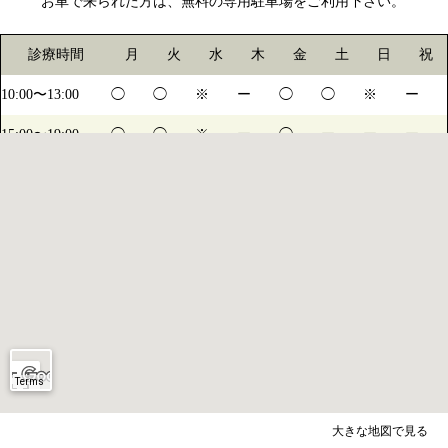
お車で来られた方は、無料の専用駐車場をご利用下さい。
診療時間
月
火
水
木
金
土
日
祝
10:00〜13:00
◯
◯
※
ー
◯
◯
※
ー
15:00〜19:00
◯
◯
※
ー
◯
ー
ー
ー
14:15〜17:00
ー
ー
ー
ー
ー
◯
※
ー
※水・日は不定休になります。詳しくは診療日カレンダーをご確認ください
大きな地図で見る