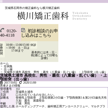
茨城県石岡市の矯正歯科なら横川矯正歯科
0120-
初診相談のお申
40-4118
し込みはこちら
診
10:00～13:00/15:00
休診
療
～19:00 土・日は
時
17:00まで
基本的には木・日・
間
祝(週によって日曜も
診療)
ホーム
>
症例集
>
出っ歯
>
茨城県土浦市 高校生、男性 ・叢生（八重歯・乱ぐい歯） ・上顎前突（出っ歯）
茨城県土浦市 高校生、男性 ・叢生（八重歯・乱ぐい歯） ・上
顎前突（出っ歯）
2017/10/02
2020/11/09
患者さまの情報
管理番号
102
ご住所
茨城県土浦市
主訴
口元が出ているのを治したい。
診断名
骨格性上顎前突 上顎右側第2小臼歯・下顎両側第1＆第2小臼歯先天性
欠如 叢生 過蓋咬合
年齢
17歳 男性
使用した装
ホールディングアーチ、歯科矯正用アンカースクリュー、マルチブラ