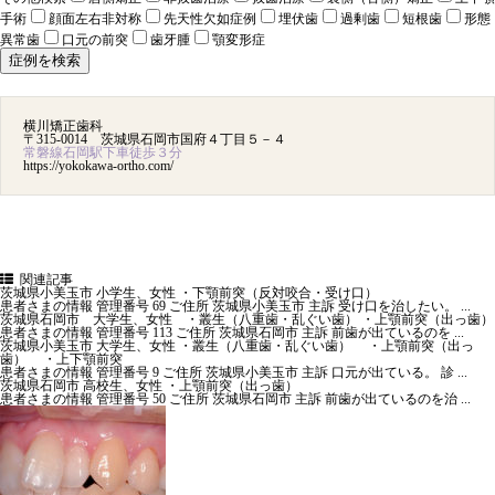
手術
顔面左右非対称
先天性欠如症例
埋伏歯
過剰歯
短根歯
形態
異常歯
口元の前突
歯牙腫
顎変形症
横川矯正歯科
〒315-0014 茨城県石岡市国府４丁目５－４
常磐線石岡駅下車徒歩３分
https://yokokawa-ortho.com/
関連記事
茨城県小美玉市 小学生、女性 ・下顎前突（反対咬合・受け口）
患者さまの情報 管理番号 69 ご住所 茨城県小美玉市 主訴 受け口を治したい。 ...
茨城県石岡市 大学生、女性 ・叢生（八重歯・乱ぐい歯） ・上顎前突（出っ歯）
患者さまの情報 管理番号 113 ご住所 茨城県石岡市 主訴 前歯が出ているのを ...
茨城県小美玉市 大学生、女性 ・叢生（八重歯・乱ぐい歯） ・上顎前突（出っ
歯） ・上下顎前突
患者さまの情報 管理番号 9 ご住所 茨城県小美玉市 主訴 口元が出ている。 診 ...
茨城県石岡市 高校生、女性 ・上顎前突（出っ歯）
患者さまの情報 管理番号 50 ご住所 茨城県石岡市 主訴 前歯が出ているのを治 ...