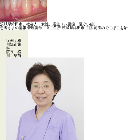
茨城県鉾田市、社会人・女性、叢生（八重歯・乱ぐい歯）
患者さまの情報 管理番号 110 ご住所 茨城県鉾田市 主訴 前歯のでこぼこを治 ...
症例：横
川矯正歯
科
院長 横
川 早苗