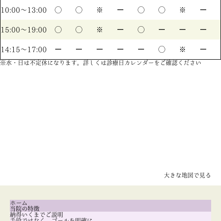
10:00〜13:00
◯
◯
※
ー
◯
◯
※
ー
15:00〜19:00
◯
◯
※
ー
◯
ー
ー
ー
14:15〜17:00
ー
ー
ー
ー
ー
◯
※
ー
※水・日は不定休になります。詳しくは診療日カレンダーをご確認ください
大きな地図で見る
ホーム
当院の特徴
納得いくまでご説明
手段ではなく、ゴールを明確に