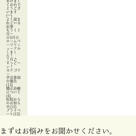
あけまし
ておめで
とうござ
います
(^^)
よく読ま
れている
記事
もう１１
月～
☆5月☆
ホームペ
ージリニ
ューアル
しまし
た！
７月♪
すっご～
ぃ！
カテゴリ
ー
学会参加
の報告
(13)
矯正治療
について
(4)
医院から
のお知ら
せ(12)
プライベ
ート(12)
まずはお悩みをお聞かせください。