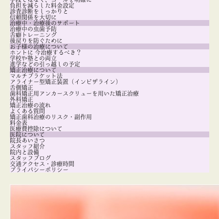
負担を減らした料金設定
診査診断をしっかりと
信頼関係を大切に
治療中・治療後のサポート
治療中の虫歯予防
舌癖トレーニング
後戻りを防ぐために
お子様の治療について
ホントに 今治療するべき？
学校や塾との両立
進学などの引っ越しの予定
矯正治療について
マルチブラケット法
アライナー型矯正装置（インビザライン）
舌側矯正
歯科矯正用アンカースクリューを用いた矯正治療
外科矯正
矯正治療の流れ
よくある質問
矯正歯科治療のリスク・副作用
料金表
医療費控除について
医院について
院長あいさつ
スタッフ紹介
院内と設備
スタッフブログ
交通アクセス・診療時間
プライバシーポリシー