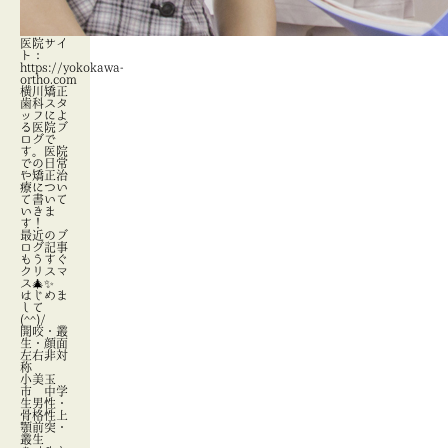
医院サイ
ト：
https://yokokawa-
ortho.com
横川矯正
歯科スタ
ッフによ
る医院ブ
ログで
す。医院
での日常
や矯正治
療につい
て書いて
いきま
す！
最近のブ
ログ記事
もうすぐ
クリスマ
ス🎄✨
はじめま
して
(^^)/
開咬・叢
生・顔面
左右非対
称
小美玉
市 中学
生男性・
骨格性上
顎前突・
叢生