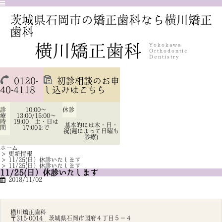
茨城県石岡市の矯正歯科なら横川矯正
歯科
0120-
初診相談のお申
40-4118
し込みはこちら
診
10:00～
休診
療
13:00/15:00～
時
19:00 土・日は
基本的には木・日・
間
17:00まで
祝(週によって日曜も
診療)
ホーム
>
更新情報
>
11/25(日）休診いたします
>
11/25(日）休診いたします
11/25(日）休診いたします
2018/11/02
横川矯正歯科
〒315-0014 茨城県石岡市国府４丁目５－４