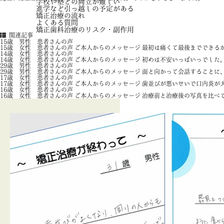
学校や塾との両立が難しい
進学など引っ越しの予定がある
矯正治療の流れ
よくある質問
矯正歯科治療のリスク・副作用
関連記事
15歳 男性 患者さんの声
15歳 女性 患者さんの声 ご本人からのメッセージ 最初は痛くて最後までできるか .
14歳 女性 患者さんの声
14歳 女性 患者さんの声 ご本人からのメッセージ 初めは不安いっぱいっでした。 .
29歳 男性 患者さんの声
29歳 男性 患者さんの声 ご本人からのメッセージ 面と向かって会話することに、 .
17歳 女性 患者さんの声
17歳 女性 患者さんの声 ご本人からのメッセージ 歯並びが悪いせいで口内炎が大 .
16歳 女性 患者さんの声
16歳 女性 患者さんの声 ご本人からのメッセージ 治療前と治療後の写真を比べて .