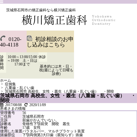
茨城県石岡市の矯正歯科なら横川矯正歯科
0120-
初診相談のお申
40-4118
し込みはこちら
診
10:00～13:00/15:00
休診
療
～19:00 土・日は
時
17:00まで
基本的には木・日・
間
祝(週によって日曜も
診療)
ホーム
>
症例集
>
八重歯・乱ぐい歯
>
茨城県石岡市 高校生、女性 ・叢生（八重歯・乱ぐい歯） ・開咬
茨城県石岡市 高校生、女性 ・叢生（八重歯・乱ぐい歯） ・
開咬
2017/08/08
2020/11/09
患者さまの情報
管理番号
56
ご住所
茨城県石岡市
主訴
前歯がかんでいない。
診断名
骨格性下顎前突 開咬 叢生
年齢
17歳 女性
使用した装置
パラタルバー、マルチブラケット装置
抜歯部位
下顎両側第3大臼歯（親知らず）抜歯