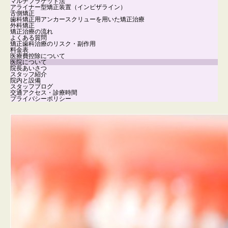
マルチブラケット法
アライナー型矯正装置（インビザライン）
舌側矯正
歯科矯正用アンカースクリューを用いた矯正治療
外科矯正
矯正治療の流れ
よくある質問
矯正歯科治療のリスク・副作用
料金表
医療費控除について
医院について
院長あいさつ
スタッフ紹介
院内と設備
スタッフブログ
交通アクセス・診療時間
プライバシーポリシー