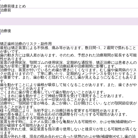
治療前後まとめ
治療前
治療後
矯正歯科治療のリスク・副作用
最初は矯正装置による不快感、痛み等があります。数日間~1、2 週間で慣れること
が多いです。
歯の動き方には個人差があります。そのため、予想された治療期間が延長する可能
性があります。
装置の使用状況、顎間ゴムの使用状況、定期的な通院等、矯正治療には患者さんの
協力が非常に重要であり、それらが治療結果や治療期間に影響します。
治療中は、装置が付いているため歯が磨きにくくなります。むし歯や歯周病のリス
クが高まりますので、丁寧に磨いたり、定期的なメンテナンスを受けたりすること
が重要です。また、歯が動くと隠れていたむし歯が見えるようになることもありま
す。
歯を動かすことにより歯根が吸収して短くなることがあります。また、歯ぐきがや
せて下がることがあります。
ごくまれに歯が骨と癒着していて歯が動かないことがあります。
ごくまれに歯を動かすことで神経が障害を受けて壊死することがあります。
治療途中に金属等のアレルギー症状が出ることがあります。
治療中に「顎関節で音が鳴る、あごが痛い、口が開けにくい」などの顎関節症状が
出ることがあります。
様々な問題により、当初予定した治療計画を変更する可能性があります。
歯の形を修正したり、咬み合わせの微調整を行ったりする可能性があります。
矯正装置を誤飲する可能性があります。
装置を外す時に、エナメル質に微小な亀裂が入る可能性や、かぶせ物(補綴物)の一
部が破損する可能性があります。
装置が外れた後、保定装置を指示通り使用しないと後戻りが生じる可能性が高くな
ります。
装置が外れた後、現在の咬み合わせに合った状態のかぶせ物(補綴物)やむし歯の治