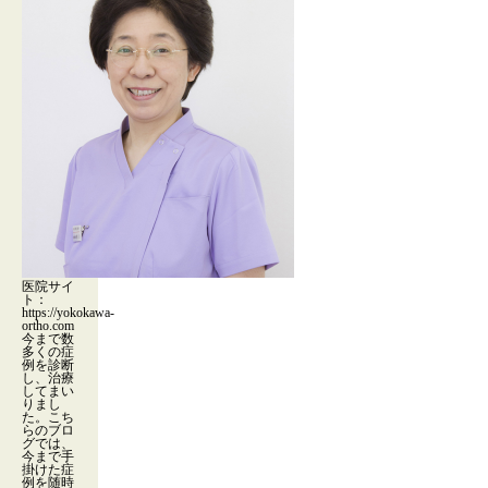
医院サイ
ト：
https://yokokawa-
ortho.com
今まで数
多くの症
例を診断
し、治療
してまい
りまし
た。こち
らのブロ
グでは、
今まで手
掛けた症
例を随時