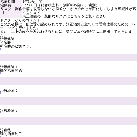
治療期間
1年10か月間
治療費
572000円（精密検査料・診断料を除く。税別）
リスク・副作
舌癖を改善しないと歯並び・かみ合わせが変化してしまう可能性が高
用
くなります
矯正治療の一般的なリスクは
こちら
をご覧ください
ドクターからのコメント
この患者様は、低位舌が認められます。矯正治療と並行して舌癖改善のためのトレ
ーニングを行いました。
また、上下の歯をかみ合わせるために、顎間ゴムを20時間以上使用してもらいまし
た。
治療経過
初診時
初診時の状態です。
治療経過１
動的治療開始
治療経過２
治療経過３
治療後
動的治療終了。