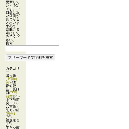
更新して
いく予定
です。ご
自身と近
い症例が
見つかる
と思いま
すので、
是非ご参
考にして
みてくだ
さい。
検索
カテゴリ
ー
出っ歯
(上顎前
突)
(43)
反対咬
合・受け
口
(下顎
前突)
(23)
上下顎前
突
(17)
八重歯・
乱ぐい歯
(叢生)
(93)
過蓋咬合
(15)
すきっ歯