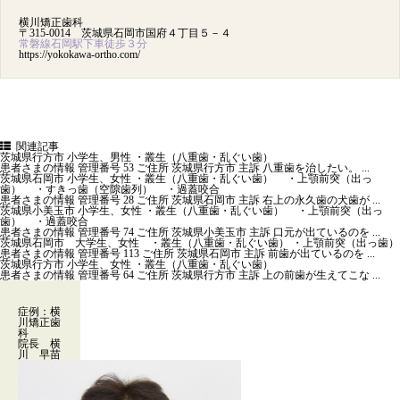
横川矯正歯科
〒315-0014 茨城県石岡市国府４丁目５－４
常磐線石岡駅下車徒歩３分
https://yokokawa-ortho.com/
関連記事
茨城県行方市 小学生、男性 ・叢生（八重歯・乱ぐい歯）
患者さまの情報 管理番号 53 ご住所 茨城県行方市 主訴 八重歯を治したい。 ...
茨城県石岡市 小学生、女性 ・叢生（八重歯・乱ぐい歯） ・上顎前突（出っ
歯） ・すきっ歯（空隙歯列） ・過蓋咬合
患者さまの情報 管理番号 28 ご住所 茨城県石岡市 主訴 右上の永久歯の犬歯が ...
茨城県小美玉市 小学生、女性 ・叢生（八重歯・乱ぐい歯） ・上顎前突（出っ
歯） ・過蓋咬合
患者さまの情報 管理番号 74 ご住所 茨城県小美玉市 主訴 口元が出ているのを ...
茨城県石岡市 大学生、女性 ・叢生（八重歯・乱ぐい歯） ・上顎前突（出っ歯）
患者さまの情報 管理番号 113 ご住所 茨城県石岡市 主訴 前歯が出ているのを ...
茨城県行方市 小学生、女性 ・叢生（八重歯・乱ぐい歯）
患者さまの情報 管理番号 64 ご住所 茨城県行方市 主訴 上の前歯が生えてこな ...
症例：横
川矯正歯
科
院長 横
川 早苗