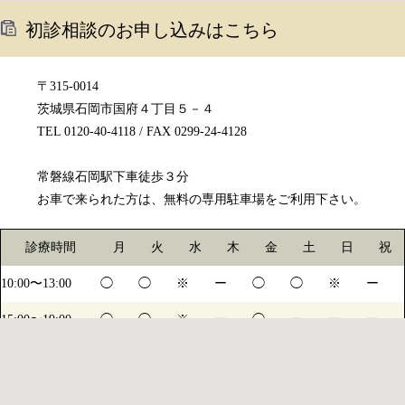
初診相談のお申し込みはこちら
〒315-0014
茨城県石岡市国府４丁目５－４
TEL 0120-40-4118 / FAX 0299-24-4128
常磐線石岡駅下車徒歩３分
お車で来られた方は、無料の専用駐車場をご利用下さい。
診療時間
月
火
水
木
金
土
日
祝
10:00〜13:00
◯
◯
※
ー
◯
◯
※
ー
15:00〜19:00
◯
◯
※
ー
◯
ー
ー
ー
14:15〜17:00
ー
ー
ー
ー
ー
◯
※
ー
※水・日は不定休になります。詳しくは診療日カレンダーをご確認ください