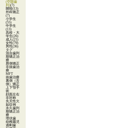
(空隙歯
列)
(7)
開咬
(13)
外科矯正
(7)
小学生
(55)
中学生
(13)
高校・大
学生
(26)
成人
(21)
女性
(79)
男性
(36)
タグ
混合歯列
期矯正治
療
唇側矯正
非抜歯治
療
MFT
抜歯治療
裏側（舌
側）矯正
上下顎手
術
顔面左右
非対称
先天性欠
如症例
永久歯列
期矯正治
療
埋伏歯
幼稚園児
過剰歯