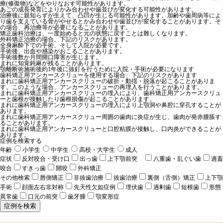
療(修復物)などをやりなおす可能性があります。
あごの成長発育によりかみ合わせや歯並びが変化する可能性があります。
治療後に親知らずが生えて、凸凹が生じる可能性があります。加齢や歯周病等によ
り歯を支えている骨がやせるとかみ合わせや歯並びが変化することがあります。そ
の場合、再治療等が必要になることがあります。
矯正歯科治療は、一度始めると元の状態に戻すことは難しくなります。
外科矯正治療の場合、下記のリスクがあります。
全身麻酔下での手術、そして入院が必要です。
手術後、出血や感染がおこることがあります。
手術後数か月間開口障害が生じます。
まれに知覚鈍麻が残ることがあります。
顎離断術施術後約1年後に抜釘を行うために入院・手術が必要になります
歯科矯正用アンカースクリューを使用する場合、下記のリスクがあります
まれに歯科矯正用アンカースクリューの破折・動揺・脱落が起こることがありま
す。このような場合、アンカースクリューの再埋入を行うことがあります。
まれに歯科矯正用アンカースクリューの埋入により、歯科矯正用アンカースクリュ
ーと歯根が接触したり歯根損傷が起こることがあります。
まれに歯科矯正用アンカースクリューの埋入により上顎洞や鼻腔に穿孔することが
あります。
まれに歯科矯正用アンカースクリュー周囲の歯肉に炎症が生じ、歯肉が発赤腫脹す
ることがあります。
まれに歯科矯正用アンカースクリューと口腔粘膜が接触し、口内炎ができることが
あります。
症例を検索する
年齢
小学生
中学生
高校・大学生
成人
症状
反対咬合・受け口
出っ歯
上下顎前突
八重歯・乱ぐい歯
過蓋
咬合
すきっ歯
開咬
外科矯正
その他検索
唇側矯正
非抜歯治療
抜歯治療
裏側（舌側）矯正
上下顎
手術
顔面左右非対称
先天性欠如症例
埋伏歯
過剰歯
短根歯
形態
異常歯
口元の前突
歯牙腫
顎変形症