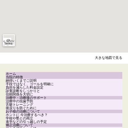
大きな地図で見る
ホーム
当院の特徴
納得いくまでご説明
手段ではなく、ゴールを明確に
負担を減らした料金設定
診査診断をしっかりと
信頼関係を大切に
治療中・治療後のサポート
治療中の虫歯予防
舌癖トレーニング
後戻りを防ぐために
お子様の治療について
ホントに 今治療するべき？
学校や塾との両立
進学などの引っ越しの予定
矯正治療について