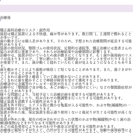
治療後
矯正歯科治療のリスク・副作用
最初は矯正装置による不快感、痛み等があります。数日間~1、2 週間で慣れること
が多いです。
歯の動き方には個人差があります。そのため、予想された治療期間が延長する可能
性があります。
装置の使用状況、顎間ゴムの使用状況、定期的な通院等、矯正治療には患者さんの
協力が非常に重要であり、それらが治療結果や治療期間に影響します。
治療中は、装置が付いているため歯が磨きにくくなります。むし歯や歯周病のリス
クが高まりますので、丁寧に磨いたり、定期的なメンテナンスを受けたりすること
が重要です。また、歯が動くと隠れていたむし歯が見えるようになることもありま
す。
歯を動かすことにより歯根が吸収して短くなることがあります。また、歯ぐきがや
せて下がることがあります。
ごくまれに歯が骨と癒着していて歯が動かないことがあります。
ごくまれに歯を動かすことで神経が障害を受けて壊死することがあります。
治療途中に金属等のアレルギー症状が出ることがあります。
治療中に「顎関節で音が鳴る、あごが痛い、口が開けにくい」などの顎関節症状が
出ることがあります。
様々な問題により、当初予定した治療計画を変更する可能性があります。
歯の形を修正したり、咬み合わせの微調整を行ったりする可能性があります。
矯正装置を誤飲する可能性があります。
装置を外す時に、エナメル質に微小な亀裂が入る可能性や、かぶせ物(補綴物)の一
部が破損する可能性があります。
装置が外れた後、保定装置を指示通り使用しないと後戻りが生じる可能性が高くな
ります。
装置が外れた後、現在の咬み合わせに合った状態のかぶせ物(補綴物)やむし歯の治
療(修復物)などをやりなおす可能性があります。
あごの成長発育によりかみ合わせや歯並びが変化する可能性があります。
治療後に親知らずが生えて、凸凹が生じる可能性があります。加齢や歯周病等によ