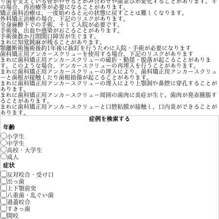
り歯を支えている骨がやせるとかみ合わせや歯並びが変化することがあります。そ
の場合、再治療等が必要になることがあります。
矯正歯科治療は、一度始めると元の状態に戻すことは難しくなります。
外科矯正治療の場合、下記のリスクがあります。
全身麻酔下での手術、そして入院が必要です。
手術後、出血や感染がおこることがあります。
手術後数か月間開口障害が生じます。
まれに知覚鈍麻が残ることがあります。
顎離断術施術後約1年後に抜釘を行うために入院・手術が必要になります
歯科矯正用アンカースクリューを使用する場合、下記のリスクがあります
まれに歯科矯正用アンカースクリューの破折・動揺・脱落が起こることがありま
す。このような場合、アンカースクリューの再埋入を行うことがあります。
まれに歯科矯正用アンカースクリューの埋入により、歯科矯正用アンカースクリュ
ーと歯根が接触したり歯根損傷が起こることがあります。
まれに歯科矯正用アンカースクリューの埋入により上顎洞や鼻腔に穿孔することが
あります。
まれに歯科矯正用アンカースクリュー周囲の歯肉に炎症が生じ、歯肉が発赤腫脹す
ることがあります。
まれに歯科矯正用アンカースクリューと口腔粘膜が接触し、口内炎ができることが
あります。
症例を検索する
年齢
小学生
中学生
高校・大学生
成人
症状
反対咬合・受け口
出っ歯
上下顎前突
八重歯・乱ぐい歯
過蓋咬合
すきっ歯
開咬