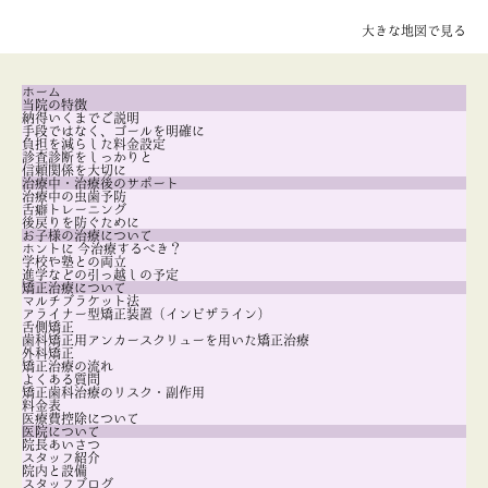
大きな地図で見る
ホーム
当院の特徴
納得いくまでご説明
手段ではなく、ゴールを明確に
負担を減らした料金設定
診査診断をしっかりと
信頼関係を大切に
治療中・治療後のサポート
治療中の虫歯予防
舌癖トレーニング
後戻りを防ぐために
お子様の治療について
ホントに 今治療するべき？
学校や塾との両立
進学などの引っ越しの予定
矯正治療について
マルチブラケット法
アライナー型矯正装置（インビザライン）
舌側矯正
歯科矯正用アンカースクリューを用いた矯正治療
外科矯正
矯正治療の流れ
よくある質問
矯正歯科治療のリスク・副作用
料金表
医療費控除について
医院について
院長あいさつ
スタッフ紹介
院内と設備
スタッフブログ