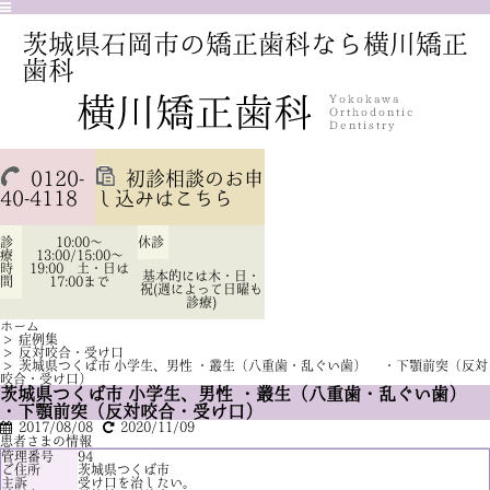
茨城県石岡市の矯正歯科なら横川矯正
歯科
0120-
初診相談のお申
40-4118
し込みはこちら
診
10:00～
休診
療
13:00/15:00～
時
19:00 土・日は
基本的には木・日・
間
17:00まで
祝(週によって日曜も
診療)
ホーム
>
症例集
>
反対咬合・受け口
>
茨城県つくば市 小学生、男性 ・叢生（八重歯・乱ぐい歯） ・下顎前突（反対
咬合・受け口）
茨城県つくば市 小学生、男性 ・叢生（八重歯・乱ぐい歯）
・下顎前突（反対咬合・受け口）
2017/08/08
2020/11/09
患者さまの情報
管理番号
94
ご住所
茨城県つくば市
主訴
受け口を治したい。