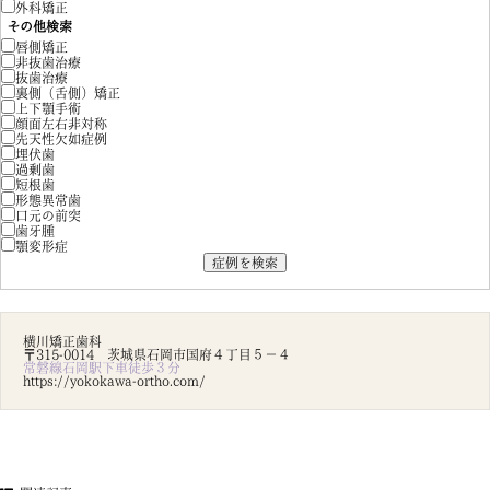
外科矯正
その他検索
唇側矯正
非抜歯治療
抜歯治療
裏側（舌側）矯正
上下顎手術
顔面左右非対称
先天性欠如症例
埋伏歯
過剰歯
短根歯
形態異常歯
口元の前突
歯牙腫
顎変形症
横川矯正歯科
〒315-0014 茨城県石岡市国府４丁目５－４
常磐線石岡駅下車徒歩３分
https://yokokawa-ortho.com/