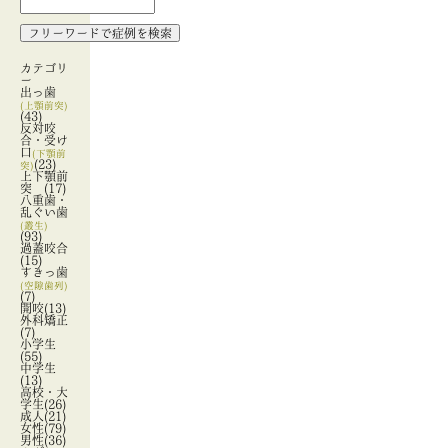
カテゴリ
ー
出っ歯
(上顎前突)
(43)
反対咬
合・受け
口
(下顎前
(23)
突)
上下顎前
突
(17)
八重歯・
乱ぐい歯
(叢生)
(93)
過蓋咬合
(15)
すきっ歯
(空隙歯列)
(7)
開咬
(13)
外科矯正
(7)
小学生
(55)
中学生
(13)
高校・大
学生
(26)
成人
(21)
女性
(79)
男性
(36)