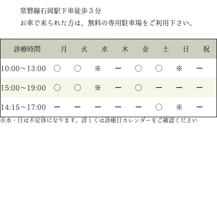
常磐線石岡駅下車徒歩３分
お車で来られた方は、無料の専用駐車場をご利用下さい。
診療時間
月
火
水
木
金
土
日
祝
10:00〜13:00
◯
◯
※
ー
◯
◯
※
ー
15:00〜19:00
◯
◯
※
ー
◯
ー
ー
ー
14:15〜17:00
ー
ー
ー
ー
ー
◯
※
ー
※水・日は不定休になります。詳しくは診療日カレンダーをご確認ください