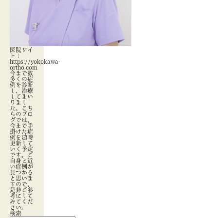
医院サイ
ト：
https://yokokawa-
ortho.com
今まで数
多くの症
例を診断
し、治療
してまい
りまし
た。こち
らのブロ
グでは、
今まで手
掛けた症
例を随時
更新して
いく予定
です。ご
自身と近
い症例が
見つかる
と思いま
すので、
是非ご参
考にして
みてくだ
さい。
検索