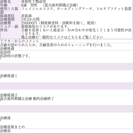
診断名
骨格性下顎前突
年齢
8歳 男性 （混合歯列期矯正治療）
使用した装
フェイシャルマスク、ホールディングアーチ、マルチブラケット装置
置
抜歯部位
非抜歯
治療期間
2年2か月間
治療費
296000円（精密検査料・診断料を除く。税別）
リスク・副
歯根吸収のリスクがあります。
作用
舌癖を改善しないと歯並び・かみ合わせが変化してしまう可能性が高
くなります。
矯正治療の一般的なリスクは
こちら
をご覧ください
ドクターからのコメント
舌癖が認められたため、舌癖改善のためのトレーニングを行いました。
治療経過
初診時
初診時の状態です。
治療経過１
治療経過２
混合歯列期矯正治療 動的治療終了
治療後
治療前後まとめ
治療前