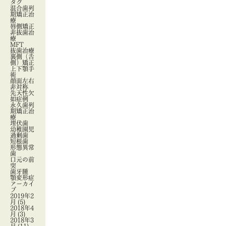
タグ
混合歯列
期矯正治
療
唇側矯正
非抜歯治
療
MFT
抜歯治療
裏側（舌
側）矯正
上下顎手
術
顔面左右
非対称
先天性欠
如症例
永久歯列
期矯正治
療
埋伏歯
幼稚園児
過剰歯
短根歯
形態異常
歯
口元の前
突
歯牙腫
顎変形症
アーカイ
ブ
2019年2
月
(5)
2018年4
月
(3)
2018年3