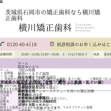
茨城県石岡市の矯正歯科なら横川矯
正歯科
0120-40-4118
初診相談のお申し込みはこ
診療時間
10:00～13:00/15:00～19:00 土・日は17:00まで
休診
基本
ホーム
院長あいさつ
ホーム
当院の特徴
>
症例集
納得いくまでご説明
>
出っ歯
負担を減らした料金設定
矯正治療について
>
茨城県小美玉市 小学生、女性 ・叢生（八重歯・乱ぐい歯） ・上顎前突（出っ
手段ではなく、ゴールを明確に
マルチブラケット法
茨城県小美玉市 小学生、女性 ・叢生（八重歯・乱ぐい歯）
診査診断をしっかりと
アライナー型矯正装置（インビザライン）
医院について
2017/08/08
2020/11/08
信頼関係を大切に
舌側矯正（リンガル矯正）
スタッフ紹介
患者さまの情報
歯科矯正用アンカースクリューを用いた矯正治療
院内と設備
症例集
管理番号
34
外科矯正
スタッフブログ
料金表
ご住所
茨城県小美玉市
治療中の虫歯予防
歯科衛生士の募集
アクセス・診療時間
主訴
上の前歯が出ているのを治したい。
舌癖トレーニング
交通アクセス・診療時間
診断名
骨格性上顎前突 過蓋咬合
年齢
9歳 女性
後戻りを防ぐために
プライバシーポリシー
使用した装置
バイオネーター、ヘッドギア、マルチブラケット装置
ホントに 今治療するべき？
抜歯部位
非抜歯