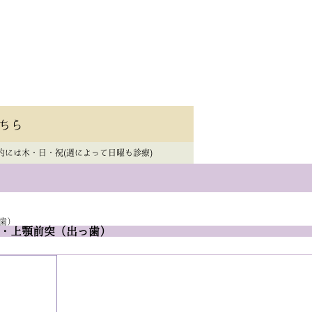
ちら
的には木・日・祝(週によって日曜も診療)
歯）
 ・上顎前突（出っ歯）