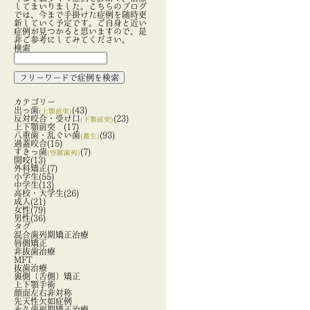
してまいりました。こちらのブログ
では、今まで手掛けた症例を随時更
新していく予定です。ご自身と近い
症例が見つかると思いますので、是
非ご参考にしてみてください。
検索
カテゴリー
出っ歯
(43)
(上顎前突)
反対咬合・受け口
(23)
(下顎前突)
上下顎前突
(17)
八重歯・乱ぐい歯
(93)
(叢生)
過蓋咬合
(15)
すきっ歯
(7)
(空隙歯列)
開咬
(13)
外科矯正
(7)
小学生
(55)
中学生
(13)
高校・大学生
(26)
成人
(21)
女性
(79)
男性
(36)
タグ
混合歯列期矯正治療
唇側矯正
非抜歯治療
MFT
抜歯治療
裏側（舌側）矯正
上下顎手術
顔面左右非対称
先天性欠如症例
永久歯列期矯正治療