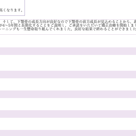
高くなります。
、そして、下顎骨の成長方向が良好なので下顎骨の前方成長が見込めることから、
が4～5年間と長期化することをご説明し、ご承諾をいただいて矯正治療を開始しま
トレーニングも一生懸命取り組んでくれました。良好な結果で終わることができまし