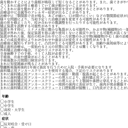
歯を動かすことにより歯根が吸収して短くなることがあります。また、歯ぐきがや
ごくまれに歯が骨と癒着していて歯が動かないことがあります。
ごくまれに歯を動かすことで神経が障害を受けて壊死することがあります。
治療途中に金属等のアレルギー症状が出ることがあります。
治療中に「顎関節で音が鳴る、あごが痛い、口が開けにくい」などの顎関節症状が
様々な問題により、当初予定した治療計画を変更する可能性があります。
歯の形を修正したり、咬み合わせの微調整を行ったりする可能性があります。
矯正装置を誤飲する可能性があります。
装置を外す時に、エナメル質に微小な亀裂が入る可能性や、かぶせ物(補綴物)の一
装置が外れた後、保定装置を指示通り使用しないと後戻りが生じる可能性が高くな
装置が外れた後、現在の咬み合わせに合った状態のかぶせ物(補綴物)やむし歯の治療
あごの成長発育によりかみ合わせや歯並びが変化する可能性があります。
治療後に親知らずが生えて、凸凹が生じる可能性があります。加齢や歯周病等によ
矯正歯科治療は、一度始めると元の状態に戻すことは難しくなります。
外科矯正治療の場合、下記のリスクがあります。
全身麻酔下での手術、そして入院が必要です。
手術後、出血や感染がおこることがあります。
手術後数か月間開口障害が生じます。
まれに知覚鈍麻が残ることがあります。
顎離断術施術後約1年後に抜釘を行うために入院・手術が必要になります
歯科矯正用アンカースクリューを使用する場合、下記のリスクがあります
まれに歯科矯正用アンカースクリューの破折・動揺・脱落が起こることがあります
まれに歯科矯正用アンカースクリューの埋入により、歯科矯正用アンカースクリュ
まれに歯科矯正用アンカースクリューの埋入により上顎洞や鼻腔に穿孔することが
まれに歯科矯正用アンカースクリュー周囲の歯肉に炎症が生じ、歯肉が発赤腫脹す
まれに歯科矯正用アンカースクリューと口腔粘膜が接触し、口内炎ができることが
年齢
小学生
中学生
高校・大学生
成人
症状
反対咬合・受け口