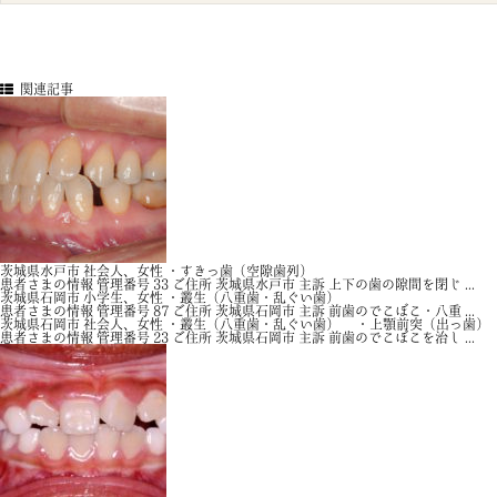
関連記事
茨城県水戸市 社会人、女性 ・すきっ歯（空隙歯列）
患者さまの情報 管理番号 33 ご住所 茨城県水戸市 主訴 上下の歯の隙間を閉じ ...
茨城県石岡市 小学生、女性 ・叢生（八重歯・乱ぐい歯）
患者さまの情報 管理番号 87 ご住所 茨城県石岡市 主訴 前歯のでこぼこ・八重 ...
茨城県石岡市 社会人、女性 ・叢生（八重歯・乱ぐい歯） ・上顎前突（出っ歯
患者さまの情報 管理番号 23 ご住所 茨城県石岡市 主訴 前歯のでこぼこを治し ...