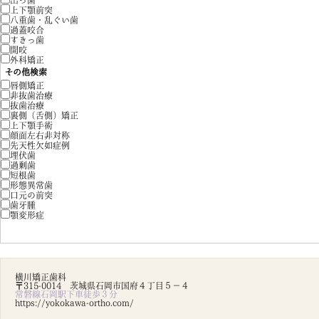
出っ歯
上下顎前突
八重歯・乱ぐい歯
過蓋咬合
すきっ歯
開咬
外科矯正
その他検索
唇側矯正
非抜歯治療
抜歯治療
裏側（舌側）矯正
上下顎手術
顔面左右非対称
先天性欠如症例
埋伏歯
過剰歯
短根歯
形態異常歯
口元の前突
歯牙腫
顎変形症
横川矯正歯科
〒315-0014 茨城県石岡市国府４丁目５－４
常磐線石岡駅下車徒歩３分
https://yokokawa-ortho.com/