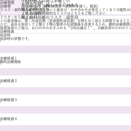
学校や塾との両立が難しい
治療期間
5年4か月間
進学など引っ越しの予定がある
治療費
658000円（精密検査料・診断料を除く。税別）
矯正治療の流れ
リスク・副作用
舌癖を改善しないと歯並び・かみ合わせが変化してしまう可能性が
よくある質問
矯正治療の一般的なリスクは
こちら
をご覧ください
ドクターからのコメント
矯正歯科治療のリスク・副作用
この患者様は、第二次成長期（思春期性成長期）を間もなく迎える時期であること
ただ、成長を利用して上顎と下顎の顎骨の位置関係を改善するため、動的治療期間
装置装着のご協力、お口の中のお手入れも“100点満点！”。舌癖改善のための
治療経過
初診時
初診時の状態です。
治療経過１
動的治療開始
治療経過２
治療経過３
治療経過４