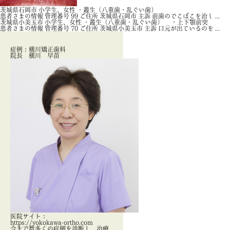
茨城県石岡市 小学生、女性 ・叢生（八重歯・乱ぐい歯）
患者さまの情報 管理番号 99 ご住所 茨城県石岡市 主訴 前歯のでこぼこを治し ...
茨城県小美玉市 小学生、女性 ・叢生（八重歯・乱ぐい歯） ・上下顎前突
患者さまの情報 管理番号 70 ご住所 茨城県小美玉市 主訴 口元が出ているのを ...
症例：横川矯正歯科
院長 横川 早苗
医院サイト：
https://yokokawa-ortho.com
今まで数多くの症例を診断し、治療